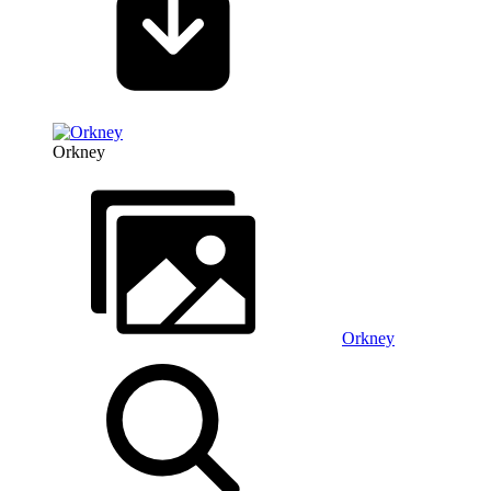
Orkney
Orkney