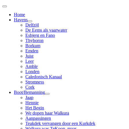
Home
Havens
Delfzijl
De Eems als vaarwater
Esbjerg en Fano
Thyboron
Borkum
Emden
Juist
Leer
Amble
Londen
Caledonisch Kanaal
Stromness
Cork
Boot/Bemanning
Jaap
Hennie
Het Begin
We dopen haar Walkura
Aanpassingen
Teakdek vervangen door een Kurkdek
Walkura was TeKoop, maar