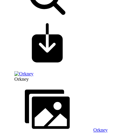
Orkney
Orkney