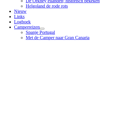
De Orkney eilanden; historisch bekeken
Helgoland de rode rots
Nieuw
Links
Logboek
Camperreizen
Spanje Portugal
Met de Camper naar Gran Canaria