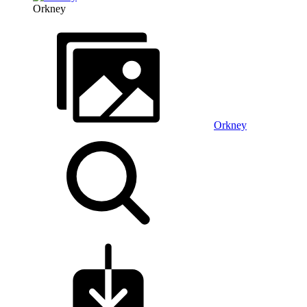
Orkney
Orkney