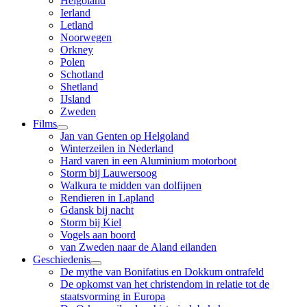
Helgoland
Ierland
Letland
Noorwegen
Orkney
Polen
Schotland
Shetland
IJsland
Zweden
Films
Jan van Genten op Helgoland
Winterzeilen in Nederland
Hard varen in een Aluminium motorboot
Storm bij Lauwersoog
Walkura te midden van dolfijnen
Rendieren in Lapland
Gdansk bij nacht
Storm bij Kiel
Vogels aan boord
van Zweden naar de Aland eilanden
Geschiedenis
De mythe van Bonifatius en Dokkum ontrafeld
De opkomst van het christendom in relatie tot de
staatsvorming in Europa