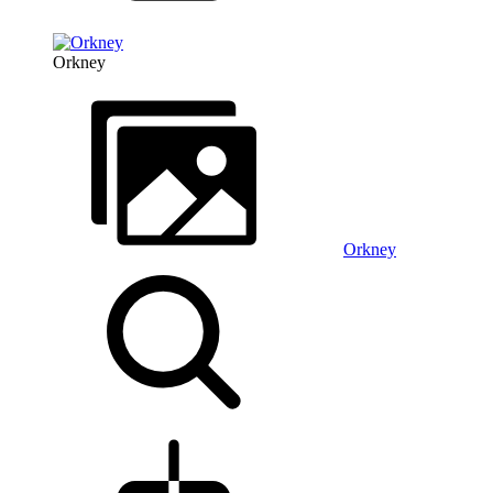
Orkney
Orkney