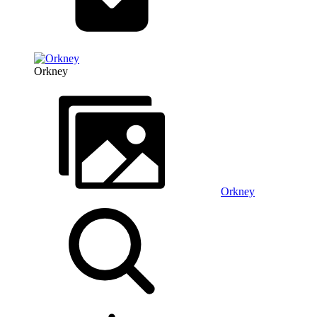
Orkney
Orkney