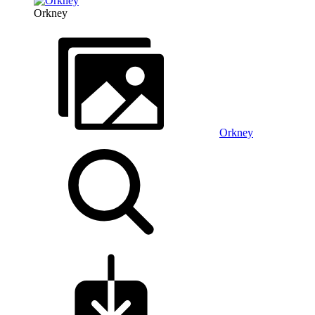
Orkney
Orkney