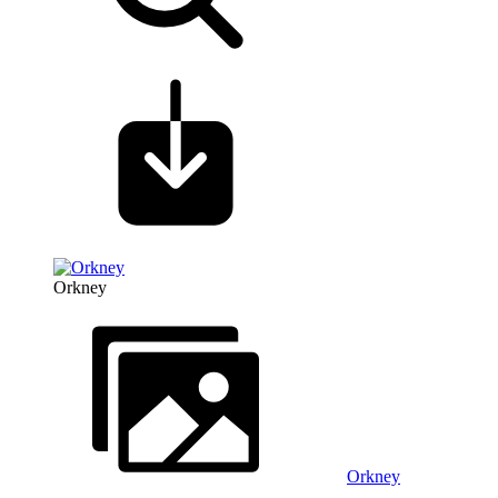
Orkney
Orkney