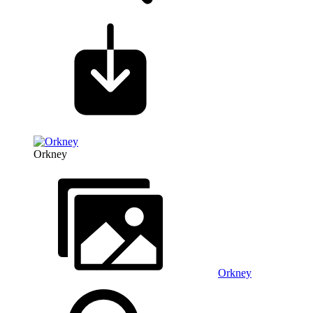
Orkney
Orkney