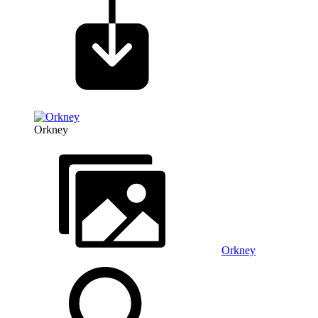
Orkney
Orkney