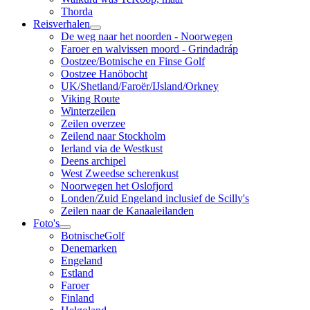
Thorda
Reisverhalen
De weg naar het noorden - Noorwegen
Faroer en walvissen moord - Grindadráp
Oostzee/Botnische en Finse Golf
Oostzee Hanöbocht
UK/Shetland/Faroër/IJsland/Orkney
Viking Route
Winterzeilen
Zeilen overzee
Zeilend naar Stockholm
Ierland via de Westkust
Deens archipel
West Zweedse scherenkust
Noorwegen het Oslofjord
Londen/Zuid Engeland inclusief de Scilly's
Zeilen naar de Kanaaleilanden
Foto's
BotnischeGolf
Denemarken
Engeland
Estland
Faroer
Finland