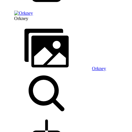
Orkney
Orkney