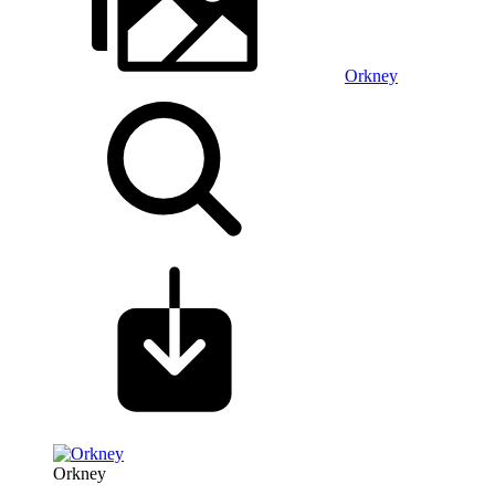
Orkney
Orkney