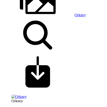
Orkney
Orkney