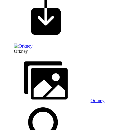
Orkney
Orkney