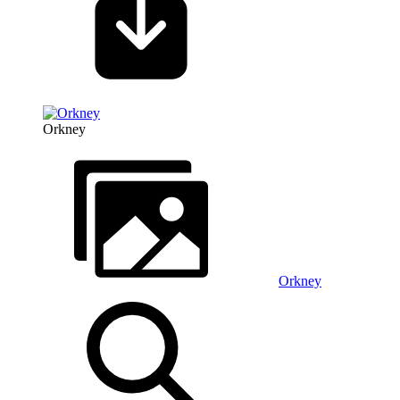
Orkney
Orkney