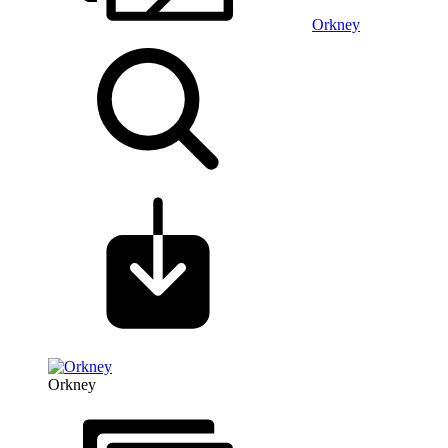
Orkney
Orkney