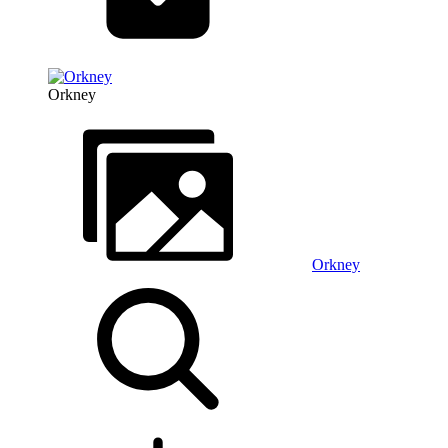
Orkney
Orkney