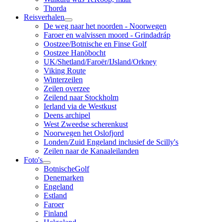
Thorda
Reisverhalen
De weg naar het noorden - Noorwegen
Faroer en walvissen moord - Grindadráp
Oostzee/Botnische en Finse Golf
Oostzee Hanöbocht
UK/Shetland/Faroër/IJsland/Orkney
Viking Route
Winterzeilen
Zeilen overzee
Zeilend naar Stockholm
Ierland via de Westkust
Deens archipel
West Zweedse scherenkust
Noorwegen het Oslofjord
Londen/Zuid Engeland inclusief de Scilly's
Zeilen naar de Kanaaleilanden
Foto's
BotnischeGolf
Denemarken
Engeland
Estland
Faroer
Finland