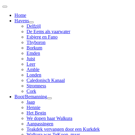
Home
Havens
Delfzijl
De Eems als vaarwater
Esbjerg en Fano
Thyboron
Borkum
Emden
Juist
Leer
Amble
Londen
Caledonisch Kanaal
Stromness
Cork
Boot/Bemanning
Jaap
Hennie
Het Begin
We dopen haar Walkura
Aanpassingen
Teakdek vervangen door een Kurkdek
Walkura was TeKoop, maar