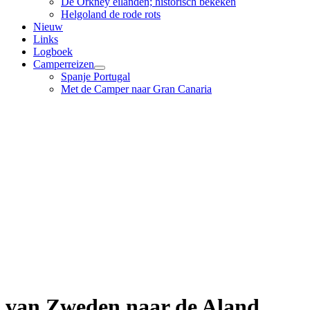
De Orkney eilanden; historisch bekeken
Helgoland de rode rots
Nieuw
Links
Logboek
Camperreizen
Spanje Portugal
Met de Camper naar Gran Canaria
van Zweden naar de Aland