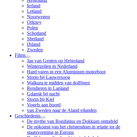
Helgoland
Ierland
Letland
Noorwegen
Orkney
Polen
Schotland
Shetland
IJsland
Zweden
Films
Jan van Genten op Helgoland
Winterzeilen in Nederland
Hard varen in een Aluminium motorboot
Storm bij Lauwersoog
Walkura te midden van dolfijnen
Rendieren in Lapland
Gdansk bij nacht
Storm bij Kiel
Vogels aan boord
van Zweden naar de Aland eilanden
Geschiedenis
De mythe van Bonifatius en Dokkum ontrafeld
De opkomst van het christendom in relatie tot de
staatsvorming in Europa