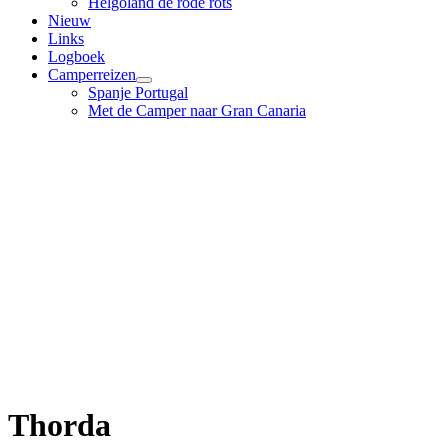
Helgoland de rode rots
Nieuw
Links
Logboek
Camperreizen
Spanje Portugal
Met de Camper naar Gran Canaria
Thorda