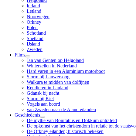
Helgoland
Ierland
Letland
Noorwegen
Orkney
Polen
Schotland
Shetland
IJsland
Zweden
Films
Jan van Genten op Helgoland
Winterzeilen in Nederland
Hard varen in een Aluminium motorboot
Storm bij Lauwersoog
Walkura te midden van dolfijnen
Rendieren in Lapland
Gdansk bij nacht
Storm bij Kiel
Vogels aan boord
van Zweden naar de Aland eilanden
Geschiedenis
De mythe van Bonifatius en Dokkum ontrafeld
De opkomst van het christendom in relatie tot de staatsv
De Orkney eilanden; historisch bekeken