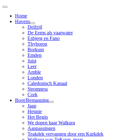
Home
Havens
Delfzijl
De Eems als vaarwater
Esbjerg en Fano
Thyboron
Borkum
Emden
Juist
Leer
Amble
Londen
Caledonisch Kanaal
Stromness
Cork
Boot/Bemanning
Jaap
Hennie
Het Begin
We dopen haar Walkura
Aanpassingen
Teakdek vervangen door een Kurkdek
Walkura was TeKoop, maar