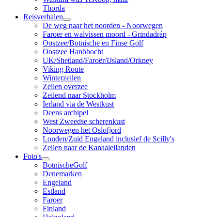
Thorda
Reisverhalen
De weg naar het noorden - Noorwegen
Faroer en walvissen moord - Grindadráp
Oostzee/Botnische en Finse Golf
Oostzee Hanöbocht
UK/Shetland/Faroër/IJsland/Orkney
Viking Route
Winterzeilen
Zeilen overzee
Zeilend naar Stockholm
Ierland via de Westkust
Deens archipel
West Zweedse scherenkust
Noorwegen het Oslofjord
Londen/Zuid Engeland inclusief de Scilly's
Zeilen naar de Kanaaleilanden
Foto's
BotnischeGolf
Denemarken
Engeland
Estland
Faroer
Finland