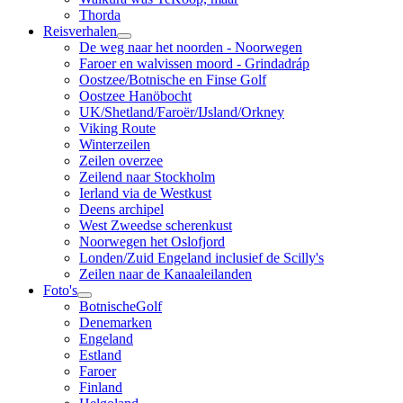
Thorda
Reisverhalen
De weg naar het noorden - Noorwegen
Faroer en walvissen moord - Grindadráp
Oostzee/Botnische en Finse Golf
Oostzee Hanöbocht
UK/Shetland/Faroër/IJsland/Orkney
Viking Route
Winterzeilen
Zeilen overzee
Zeilend naar Stockholm
Ierland via de Westkust
Deens archipel
West Zweedse scherenkust
Noorwegen het Oslofjord
Londen/Zuid Engeland inclusief de Scilly's
Zeilen naar de Kanaaleilanden
Foto's
BotnischeGolf
Denemarken
Engeland
Estland
Faroer
Finland