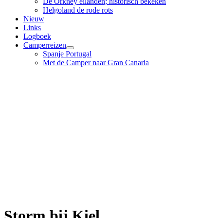
De Orkney eilanden; historisch bekeken
Helgoland de rode rots
Nieuw
Links
Logboek
Camperreizen
Spanje Portugal
Met de Camper naar Gran Canaria
Storm bij Kiel