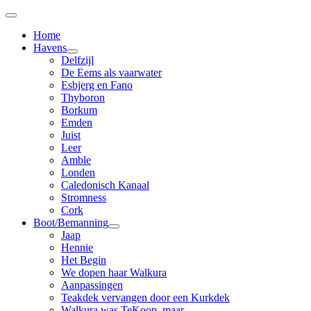
Home
Havens
Delfzijl
De Eems als vaarwater
Esbjerg en Fano
Thyboron
Borkum
Emden
Juist
Leer
Amble
Londen
Caledonisch Kanaal
Stromness
Cork
Boot/Bemanning
Jaap
Hennie
Het Begin
We dopen haar Walkura
Aanpassingen
Teakdek vervangen door een Kurkdek
Walkura was TeKoop, maar