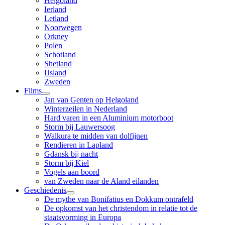
Helgoland
Ierland
Letland
Noorwegen
Orkney
Polen
Schotland
Shetland
IJsland
Zweden
Films
Jan van Genten op Helgoland
Winterzeilen in Nederland
Hard varen in een Aluminium motorboot
Storm bij Lauwersoog
Walkura te midden van dolfijnen
Rendieren in Lapland
Gdansk bij nacht
Storm bij Kiel
Vogels aan boord
van Zweden naar de Aland eilanden
Geschiedenis
De mythe van Bonifatius en Dokkum ontrafeld
De opkomst van het christendom in relatie tot de
staatsvorming in Europa