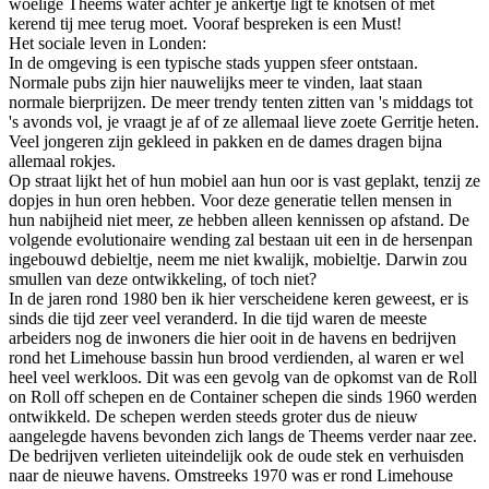
woelige Theems water achter je ankertje ligt te knotsen of met
kerend tij mee terug moet. Vooraf bespreken is een Must!
Het sociale leven in Londen:
In de omgeving is een typische stads yuppen sfeer ontstaan.
Normale pubs zijn hier nauwelijks meer te vinden, laat staan
normale bierprijzen. De meer trendy tenten zitten van 's middags tot
's avonds vol, je vraagt je af of ze allemaal lieve zoete Gerritje heten.
Veel jongeren zijn gekleed in pakken en de dames dragen bijna
allemaal rokjes.
Op straat lijkt het of hun mobiel aan hun oor is vast geplakt, tenzij ze
dopjes in hun oren hebben. Voor deze generatie tellen mensen in
hun nabijheid niet meer, ze hebben alleen kennissen op afstand. De
volgende evolutionaire wending zal bestaan uit een in de hersenpan
ingebouwd debieltje, neem me niet kwalijk, mobieltje. Darwin zou
smullen van deze ontwikkeling, of toch niet?
In de jaren rond 1980 ben ik hier verscheidene keren geweest, er is
sinds die tijd zeer veel veranderd. In die tijd waren de meeste
arbeiders nog de inwoners die hier ooit in de havens en bedrijven
rond het Limehouse bassin hun brood verdienden, al waren er wel
heel veel werkloos. Dit was een gevolg van de opkomst van de Roll
on Roll off schepen en de Container schepen die sinds 1960 werden
ontwikkeld. De schepen werden steeds groter dus de nieuw
aangelegde havens bevonden zich langs de Theems verder naar zee.
De bedrijven verlieten uiteindelijk ook de oude stek en verhuisden
naar de nieuwe havens. Omstreeks 1970 was er rond Limehouse