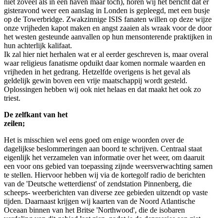
niet zoveel als in een haven maar toch), horen wij het bericht dat er
gisteravond weer een aanslag in Londen is gepleegd, met een busje
op de Towerbridge. Zwakzinnige ISIS fanaten willen op deze wijze
onze vrijheden kapot maken en angst zaaien als wraak voor de door
het westen gesteunde aanvallen op hun mensonterende praktijken in
hun achterlijk kalifaat.
Ik zal hier niet herhalen wat er al eerder geschreven is, maar overal
waar religieus fanatisme opduikt daar komen normale waarden en
vrijheden in het gedrang. Hetzelfde overigens is het geval als
geldelijk gewin boven een vrije maatschappij wordt gesteld.
Oplossingen hebben wij ook niet helaas en dat maakt het ook zo
triest.
De zelfkant van het
zei
Het is misschien wel eens goed om enige woorden over de
dagelijkse beslommeringen aan boord te schrijven. Centraal staat
eigenlijk het verzamelen van informatie over het weer, om daaruit
een voor ons gebied van toepassing zijnde weersverwachting samen
te stellen. Hiervoor hebben wij via de kortegolf radio de berichten
van de 'Deutsche wetterdienst' of zendstation Pinnenberg, die
scheeps- weerberichten van diverse zee gebieden uitzendt op vaste
tijden. Daarnaast krijgen wij kaarten van de Noord Atlantische
Oceaan binnen van het Britse 'Northwood', die de isobaren