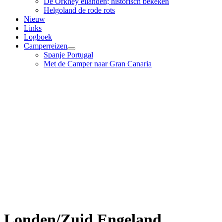
De Orkney eilanden; historisch bekeken
Helgoland de rode rots
Nieuw
Links
Logboek
Camperreizen
Spanje Portugal
Met de Camper naar Gran Canaria
Londen/Zuid Engeland