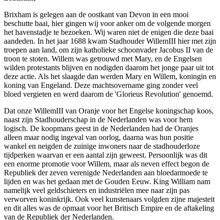
Brixham is gelegen aan de oostkant van Devon in een mooi
beschutte baai, hier gingen wij voor anker om de volgende morgen
het havenstadje te bezoeken. Wij waren niet de enigen die deze baai
aandeden. In het jaar 1688 kwam Stadhouder WillemIII hier met zijn
troepen aan land, om zijn katholieke schoonvader Jacobus II van de
troon te stoten. Willem was getrouwd met Mary, en de Engelsen
wilden protestants blijven en nodigden daarom het jonge paar uit tot
deze actie. Als het slaagde dan werden Mary en Willem, koningin en
koning van Engeland. Deze machtsovername ging zonder veel
bloed vergieten en werd daarom de 'Glorieus Revolution' genoemd.
Dat onze WillemIII van Oranje voor het Engelse koningschap koos,
naast zijn Stadhouderschap in de Nederlanden was voor hem
logisch. De koopmans geest in de Nederlanden had de Oranjes
alleen maar nodig ingeval van oorlog, daarna was hun positie
wankel en neigden de zuinige inwoners naar de stadhouderloze
tijdperken waarvan er een aantal zijn geweest. Persoonlijk was dit
een enorme promotie voor Willem, maar als neven effect begon de
Republiek der zeven verenigde Nederlanden aan bloedarmoede te
lijden en was het gedaan met de Gouden Eeuw. King William nam
namelijk veel geldschieters en industriëlen mee naar zijn pas
verworven koninkrijk. Ook veel kunstenaars volgden zijne majesteit
en dit alles was de opmaat voor het Britisch Empire en de aftakeling
van de Republiek der Nederlanden.