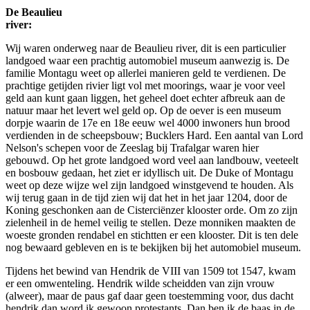
De Beaulieu
riv
Wij waren onderweg naar de Beaulieu river, dit is een particulier
landgoed waar een prachtig automobiel museum aanwezig is. De
familie Montagu weet op allerlei manieren geld te verdienen. De
prachtige getijden rivier ligt vol met moorings, waar je voor veel
geld aan kunt gaan liggen, het geheel doet echter afbreuk aan de
natuur maar het levert wel geld op. Op de oever is een museum
dorpje waarin de 17e en 18e eeuw wel 4000 inwoners hun brood
verdienden in de scheepsbouw; Bucklers Hard. Een aantal van Lord
Nelson's schepen voor de Zeeslag bij Trafalgar waren hier
gebouwd. Op het grote landgoed word veel aan landbouw, veeteelt
en bosbouw gedaan, het ziet er idyllisch uit. De Duke of Montagu
weet op deze wijze wel zijn landgoed winstgevend te houden. Als
wij terug gaan in de tijd zien wij dat het in het jaar 1204, door de
Koning geschonken aan de Cisterciënzer klooster orde. Om zo zijn
zielenheil in de hemel veilig te stellen. Deze monniken maakten de
woeste gronden rendabel en stichtten er een klooster. Dit is ten dele
nog bewaard gebleven en is te bekijken bij het automobiel museum.
Tijdens het bewind van Hendrik de VIII van 1509 tot 1547, kwam
er een omwenteling. Hendrik wilde scheidden van zijn vrouw
(alweer), maar de paus gaf daar geen toestemming voor, dus dacht
hendrik dan word ik gewoon protestants. Dan ben ik de baas in de