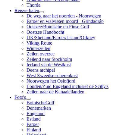
Thorda
Reisverhalen
De weg naar het noorden - Noorwegen
Faroer en walvissen moord - Grindadráp
Oostzee/Botnische en Finse Golf
Oostzee Hanöbocht
UK/Shetland/Faroër/IJsland/Orkney
Viking Route
Winterzeilen
Zeilen overzee
Zeilend naar Stockholm
Ierland via de Westkust
Deens archipel
West Zweedse scherenkust
Noorwegen het Oslofjord
Londen/Zuid Engeland inclusief de Scilly's
Zeilen naar de Kanaaleilanden
Foto's
BotnischeGolf
Denemarken
Engeland
Estland
Faroer
Finland