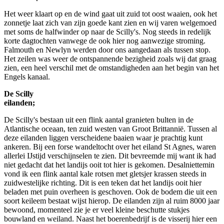
Het weer klaart op en de wind gaat uit zuid tot oost waaien, ook het
zonnetje laat zich van zijn goede kant zien en wij varen welgemoed
met soms de halfwinder op naar de Scilly's. Nog steeds in redelijk
korte dagtochten vanwege de ook hier nog aanwezige stroming.
Falmouth en Newlyn werden door ons aangedaan als tussen stop.
Het zeilen was weer de ontspannende bezigheid zoals wij dat graag
zien, een heel verschil met de omstandigheden aan het begin van het
Engels kanaal.
De Scilly
eila
De Scilly's bestaan uit een flink aantal granieten bulten in de
Atlantische oceaan, ten zuid westen van Groot Brittannië. Tussen al
deze eilanden liggen verscheidene baaien waar je prachtig kunt
ankeren. Bij een forse wandeltocht over het eiland St Agnes, waren
allerlei IJstijd verschijnselen te zien. Dit bevreemde mij want ik had
niet gedacht dat het landijs ooit tot hier is gekomen. Desalniettemin
vond ik een flink aantal kale rotsen met gletsjer krassen steeds in
zuidwestelijke richting. Dit is een teken dat het landijs ooit hier
beladen met puin overheen is geschoven. Ook de bodem die uit een
soort keileem bestaat wijst hierop. De eilanden zijn al ruim 8000 jaar
bewoond, momenteel zie je er veel kleine beschutte stukjes
bouwland en weiland. Naast het boerenbedrijf is de visserij hier een