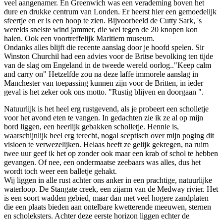
veel aangenamer. En Greenwich was een verademing boven het
dure en drukke centrum van Londen. Er heerst hier een gemoedelijk
sfeertje en er is een hoop te zien. Bijvoorbeeld de Cutty Sark, 's
werelds snelste wind jammer, die wel tegen de 20 knopen kon
halen. Ook een voortreffelijk Maritiem museum.
Ondanks alles blijft die recente aanslag door je hoofd spelen. Sir
Winston Churchil had een advies voor de Britse bevolking ten tijde
van de slag om Engeland in de tweede wereld oorlog.."Keep calm
and carry on" Hetzelfde zou na deze laffe immorele aanslag in
Manchester van toepassing kunnen zijn voor de Britten, in ieder
geval is het zeker ook ons motto. "Rustig blijven en doorgaan ".
Natuurlijk is het heel erg rustgevend, als je probeert een scholletje
voor het avond eten te vangen. In gedachten zie ik ze al op mijn
bord liggen, een heerlijk gebakken scholletje. Hennie is,
waarschijnlijk heel erg terecht, nogal sceptisch over mijn poging dit
visioen te verwezelijken. Helaas heeft ze gelijk gekregen, na ruim
twee uur geef ik het op zonder ook maar een krab of schol te hebben
gevangen. Of nee, een ondermaatse zeebaars was alles, dus het
wordt toch weer een balletje gehakt.
Wij liggen in alle rust achter ons anker in een prachtige, natuurlijke
waterloop. De Stangate creek, een zijarm van de Medway rivier. Het
is een soort wadden gebied, maar dan met veel hogere zandplaten
die een plaats bieden aan ontelbare kwetterende meeuwen, sternen
en scholeksters. Achter deze eerste horizon liggen echter de