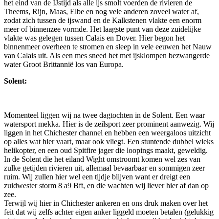
het eind van de IJstijd als alle ijs smolt voerden de rivieren de
Theems, Rijn, Maas, Elbe en nog vele anderen zoveel water af,
zodat zich tussen de ijswand en de Kalkstenen vlakte een enorm
meer of binnenzee vormde. Het laagste punt van deze zuidelijke
vlakte was gelegen tussen Calais en Dover. Hier begon het
binnenmeer overheen te stromen en sleep in vele eeuwen het Nauw
van Calais uit. Als een mes sneed het met ijsklompen bezwangerde
water Groot Brittannië los van Europa.
Solent:
Momenteel liggen wij na twee dagtochten in de Solent. Een waar
watersport mekka. Hier is de zeilsport zeer prominent aanwezig. Wij
liggen in het Chichester channel en hebben een weergaloos uitzicht
op alles wat hier vaart, maar ook vliegt. Een stuntende dubbel wieks
helikopter, en een oud Spitfire jager die loopings maakt, geweldig.
In de Solent die het eiland Wight omstroomt komen wel zes van
zulke getijden rivieren uit, allemaal bevaarbaar en sommigen zeer
ruim. Wij zullen hier wel een tijdje blijven want er dreigt een
zuidwester storm 8 a9 Bft, en die wachten wij liever hier af dan op
zee.
Terwijl wij hier in Chichester ankeren en ons druk maken over het
feit dat wij zelfs achter eigen anker liggeld moeten betalen (gelukkig