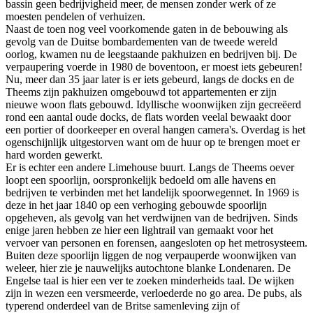
bassin geen bedrijvigheid meer, de mensen zonder werk of ze
moesten pendelen of verhuizen.
Naast de toen nog veel voorkomende gaten in de bebouwing als
gevolg van de Duitse bombardementen van de tweede wereld
oorlog, kwamen nu de leegstaande pakhuizen en bedrijven bij. De
verpaupering voerde in 1980 de boventoon, er moest iets gebeuren!
Nu, meer dan 35 jaar later is er iets gebeurd, langs de docks en de
Theems zijn pakhuizen omgebouwd tot appartementen er zijn
nieuwe woon flats gebouwd. Idyllische woonwijken zijn gecreëerd
rond een aantal oude docks, de flats worden veelal bewaakt door
een portier of doorkeeper en overal hangen camera's. Overdag is het
ogenschijnlijk uitgestorven want om de huur op te brengen moet er
hard worden gewerkt.
Er is echter een andere Limehouse buurt. Langs de Theems oever
loopt een spoorlijn, oorspronkelijk bedoeld om alle havens en
bedrijven te verbinden met het landelijk spoorwegennet. In 1969 is
deze in het jaar 1840 op een verhoging gebouwde spoorlijn
opgeheven, als gevolg van het verdwijnen van de bedrijven. Sinds
enige jaren hebben ze hier een lightrail van gemaakt voor het
vervoer van personen en forensen, aangesloten op het metrosysteem.
Buiten deze spoorlijn liggen de nog verpauperde woonwijken van
weleer, hier zie je nauwelijks autochtone blanke Londenaren. De
Engelse taal is hier een ver te zoeken minderheids taal. De wijken
zijn in wezen een versmeerde, verloederde no go area. De pubs, als
typerend onderdeel van de Britse samenleving zijn of