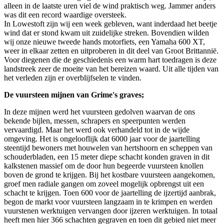
alleen in de laatste uren viel de wind praktisch weg. Jammer anders
was dit een record waardige oversteek.
In Lowestoft zijn wij een week gebleven, want inderdaad het beetje
wind dat er stond kwam uit zuidelijke streken. Bovendien wilden
wij onze nieuwe tweede hands motorfiets, een Yamaha 600 XT,
weer in elkaar zetten en uitproberen in dit deel van Groot Brittannië.
Voor diegenen die de geschiedenis een warm hart toedragen is deze
landstreek zeer de moeite van het bereizen waard. Uit alle tijden van
het verleden zijn er overblijfselen te vinden.
De vuursteen mijnen van Grime's graves;
In deze mijnen werd het vuursteen gedolven waarvan de ons
bekende bijlen, messen, schrapers en speerpunten werden
vervaardigd. Maar het werd ook verhandeld tot in de wijde
omgeving. Het is ongelooflijk dat 6000 jaar voor de jaartelling
steentijd bewoners met houwelen van hertshoorn en scheppen van
schouderbladen, een 15 meter diepe schacht konden graven in dit
kalkstenen massief om de door hun begeerde vuursteen knollen
boven de grond te krijgen. Bij het kostbare vuursteen aangekomen,
groef men radiale gangen om zoveel mogelijk opbrengst uit een
schacht te krijgen. Toen 600 voor de jaartelling de ijzertijd aanbrak,
begon de markt voor vuursteen langzaam in te krimpen en werden
vuurstenen werktuigen vervangen door ijzeren werktuigen. In totaal
heeft men hier 366 schachten gegraven en toen dit gebied niet meer