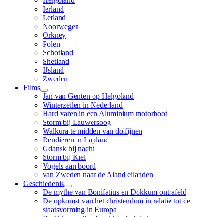
Helgoland
Ierland
Letland
Noorwegen
Orkney
Polen
Schotland
Shetland
IJsland
Zweden
Films
Jan van Genten op Helgoland
Winterzeilen in Nederland
Hard varen in een Aluminium motorboot
Storm bij Lauwersoog
Walkura te midden van dolfijnen
Rendieren in Lapland
Gdansk bij nacht
Storm bij Kiel
Vogels aan boord
van Zweden naar de Aland eilanden
Geschiedenis
De mythe van Bonifatius en Dokkum ontrafeld
De opkomst van het christendom in relatie tot de
staatsvorming in Europa