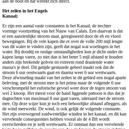
aan de boot en dat wreekt zich direct.
Het zeilen in het Engels
Kana
Er zijn een aantal vaste constanten in het Kanaal, de trechter
vormige voortzetting van het Nauw van Calais. Een daarvan is dat
er een aanzienlijke stroom staat, geregisseerd door de eb en vloed
bewegingen. Bij de vele kapen die er over de volle 200 mijl lengte
van dit water te vinden zijn, geeft dat nogal wat woelingen in het
water. Bij doodtij en rustige omstandigheden kun je dicht onder de
kapen langs varen, zo niet dan is het beter 5 mijl afstand te houden
anders zijn brekende golven en extreem rond draaiende water
massa's je deel. Dit getijde gestuurde geheel maakt ook dat de
stroom 6 uur oostwaarts gaat en daarna weer 6 uur westwaarts.
Deze afwisseling maakt van het zeilen in dit gebied een nogal aparte
beleving, met de stroom mee is het prima maar de volgende 6 uur
verschrompeld het euforische gevoel weer door de tegen stroom van
wel 2 knoop. Het meest voor de hand liggende patroon is dus dat je
dagtochten van maximaal 8 uur gaat varen, uiteraard met de stroom
mee. Op deze wijze kun je toch een behoorlijke afstand afleggen, als
de wind meewerkt. De wind, is ook gelijk de volgende constante.
Het zijn overwegend zuidwestelijke winden in het kanaal, en dit kan
vervelende consequenties hebben vooral als de 4 Bft wordt
overschreden en je zeilt westwaarts. Er ontstaat dan een vervelende