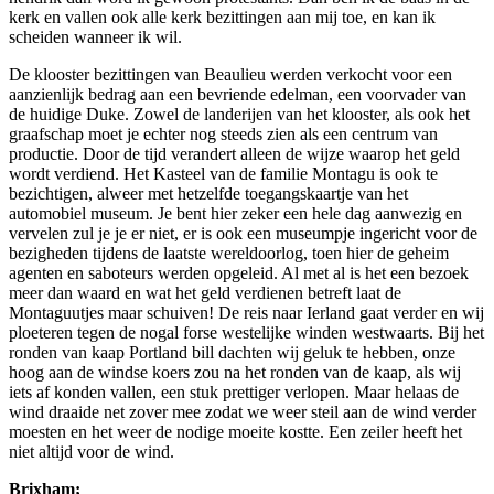
kerk en vallen ook alle kerk bezittingen aan mij toe, en kan ik
scheiden wanneer ik wil.
De klooster bezittingen van Beaulieu werden verkocht voor een
aanzienlijk bedrag aan een bevriende edelman, een voorvader van
de huidige Duke. Zowel de landerijen van het klooster, als ook het
graafschap moet je echter nog steeds zien als een centrum van
productie. Door de tijd verandert alleen de wijze waarop het geld
wordt verdiend. Het Kasteel van de familie Montagu is ook te
bezichtigen, alweer met hetzelfde toegangskaartje van het
automobiel museum. Je bent hier zeker een hele dag aanwezig en
vervelen zul je je er niet, er is ook een museumpje ingericht voor de
bezigheden tijdens de laatste wereldoorlog, toen hier de geheim
agenten en saboteurs werden opgeleid. Al met al is het een bezoek
meer dan waard en wat het geld verdienen betreft laat de
Montaguutjes maar schuiven! De reis naar Ierland gaat verder en wij
ploeteren tegen de nogal forse westelijke winden westwaarts. Bij het
ronden van kaap Portland bill dachten wij geluk te hebben, onze
hoog aan de windse koers zou na het ronden van de kaap, als wij
iets af konden vallen, een stuk prettiger verlopen. Maar helaas de
wind draaide net zover mee zodat we weer steil aan de wind verder
moesten en het weer de nodige moeite kostte. Een zeiler heeft het
niet altijd voor de wind.
Bri