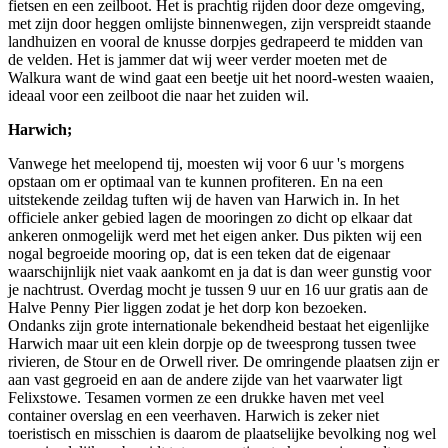
fietsen en een zeilboot. Het is prachtig rijden door deze omgeving,
met zijn door heggen omlijste binnenwegen, zijn verspreidt staande
landhuizen en vooral de knusse dorpjes gedrapeerd te midden van
de velden. Het is jammer dat wij weer verder moeten met de
Walkura want de wind gaat een beetje uit het noord-westen waaien,
ideaal voor een zeilboot die naar het zuiden wil.
Harwich;
Vanwege het meelopend tij, moesten wij voor 6 uur 's morgens
opstaan om er optimaal van te kunnen profiteren. En na een
uitstekende zeildag tuften wij de haven van Harwich in. In het
officiele anker gebied lagen de mooringen zo dicht op elkaar dat
ankeren onmogelijk werd met het eigen anker. Dus pikten wij een
nogal begroeide mooring op, dat is een teken dat de eigenaar
waarschijnlijk niet vaak aankomt en ja dat is dan weer gunstig voor
je nachtrust. Overdag mocht je tussen 9 uur en 16 uur gratis aan de
Halve Penny Pier liggen zodat je het dorp kon bezoeken.
Ondanks zijn grote internationale bekendheid bestaat het eigenlijke
Harwich maar uit een klein dorpje op de tweesprong tussen twee
rivieren, de Stour en de Orwell river. De omringende plaatsen zijn er
aan vast gegroeid en aan de andere zijde van het vaarwater ligt
Felixstowe. Tesamen vormen ze een drukke haven met veel
container overslag en een veerhaven. Harwich is zeker niet
toeristisch en misschien is daarom de plaatselijke bevolking nog wel