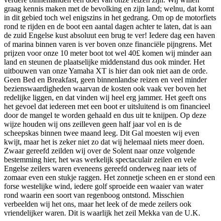
graag kennis maken met de bevolking en zijn land; welnu, dat komt
in dit gebied toch wel enigszins in het gedrang. Om op de motorfiets
rond te rijden en de boot een aantal dagen achter te laten, dat is aan
de zuid Engelse kust absoluut een brug te ver! Iedere dag een haven
of marina binnen varen is ver boven onze financiële pijngrens. Met
prijzen voor onze 10 meter boot tot wel 40£ komen wij minder aan
land en steunen de plaatselijke middenstand dus ook minder. Het
uitbouwen van onze Yamaha XT is hier dan ook niet aan de orde.
Geen Bed en Breakfast, geen binnenlandse reizen en veel minder
bezienswaardigheden waarvan de kosten ook vaak ver boven het
redelijke liggen, en dat vinden wij heel erg jammer. Het geeft ons
het gevoel dat iedereen met een boot er uitsluitend is om financieel
door de mangel te worden gehaald en dus uit te knijpen. Op deze
wijze houden wij ons zeilleven geen half jaar vol en is de
scheepskas binnen twee maand leeg. Dit Gal moesten wij even
kwijt, maar het is zeker niet zo dat wij helemaal niets meer doen.
Zwaar gereefd zeilden wij over de Solent naar onze volgende
bestemming hier, het was werkelijk spectaculair zeilen en vele
Engelse zeilers waren eveneens gereefd onderweg naar iets of
zomaar even een stukje raggen. Het zonnetje scheen en er stond een
forse westelijke wind, iedere golf sproeide een waaier van water
rond waarin een soort van regenboog ontstond. Misschien
verbeelden wij het ons, maar het leek of de mede zeilers ook
vriendelijker waren. Dit is waarlijk het zeil Mekka van de U.K.