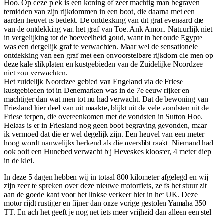
Hoo. Op deze plek is een koning of zeer machtig man begraven
temidden van zijn rijkdommen in een boot, die daarna met een
aarden heuvel is bedekt. De ontdekking van dit graf evenaard die
van de ontdekking van het graf van Toet Ank Amon. Natuurlijk niet
in vergelijking tot de hoeveelheid goud, want in het oude Egypte
was een dergelijk graf te verwachten. Maar wel de sensationele
ontdekking van een graf met een onvoorstelbare rijkdom die men op
deze kale slikplaten en kustgebieden van de Zuidelijke Noordzee
niet zou verwachten.
Het zuidelijk Noordzee gebied van Engeland via de Friese
kustgebieden tot in Denemarken was in de 7e eeuw rijker en
machtiger dan wat men tot nu had verwacht. Dat de bewoning van
Friesland hier deel van uit maakte, blijkt uit de vele vondsten uit de
Friese terpen, die overeenkomen met de vondsten in Sutton Hoo.
Helaas is er in Friesland nog geen boot begraving gevonden, maar
ik vermoed dat die er wel degelijk zijn. Een heuvel van een meter
hoog wordt nauwelijks herkend als die overslibt raakt. Niemand had
ook ooit een Hunebed verwacht bij Heveskes klooster, 4 meter diep
in de klei.
In deze 5 dagen hebben wij in totaal 800 kilometer afgelegd en wij
zijn zeer te spreken over deze nieuwe motorfiets, zelfs het stuur zit
aan de goede kant voor het linkse verkeer hier in het UK. Deze
motor rijdt rustiger en fijner dan onze vorige gestolen Yamaha 350
TT. En ach het geeft je nog net iets meer vrijheid dan alleen een stel