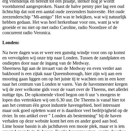
erg vriendelijk en bereidt tot een praatje, sterker nog je wordt
voortdurend aangesproken. Naast de halve penny pier lag een oud
lichtschip dat ooit een aantal oude zeezenders huisvestte. Het oude
zeezenderschip "Mi-amigo" Het was te bekijken, wat wij natuurlijk
hebben gedaan. Het was heel herkenbaar voor ons, want ja wie
groeide er nu niet op met radio Caroline, radio Noordzee of de
concurrent radio Veronica.
Londen:
Na twee dagen was er weer een gunstig windje voor ons op komst
en vervolgden wij onze trip naar Londen. Tussen de zandplaten en
ondieptes door naar de ingang van de Medway.
Sheerness ligt aan de invaart van de Medway en even verder aan
bakboord is een zijtak naar Queensborough, hier zijn wij aan een
mooring gaan liggen om op het juiste tij te wachten om in een keer
naar het centrum van Londen te varen. Van de havenmeester kregen
wij de zeer welkome gids voor de vaart over de Theems, met allerlei
nuttige tips. De opkomende vloed begon om 6 uur 's morgens te
lopen dus vertrokken wij om 6.30 uur. De Theems is vanaf hier tot
aan het centrum één groot industrie havengebied, heel intressant
maar ook goed opletten want er is daardoor veel bedrijvigheid op de
rivier. In ons artikel over " Londen als bestemming" bij de haven
verhalen op deze website komt het een en ander goed aan bod.
Lime house bassin is als jachthaven een mooie plek, maar er is iets