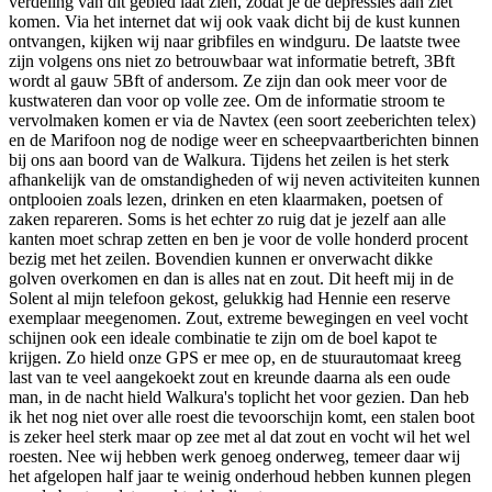
verdeling van dit gebied laat zien, zodat je de depressies aan ziet
komen. Via het internet dat wij ook vaak dicht bij de kust kunnen
ontvangen, kijken wij naar gribfiles en windguru. De laatste twee
zijn volgens ons niet zo betrouwbaar wat informatie betreft, 3Bft
wordt al gauw 5Bft of andersom. Ze zijn dan ook meer voor de
kustwateren dan voor op volle zee. Om de informatie stroom te
vervolmaken komen er via de Navtex (een soort zeeberichten telex)
en de Marifoon nog de nodige weer en scheepvaartberichten binnen
bij ons aan boord van de Walkura. Tijdens het zeilen is het sterk
afhankelijk van de omstandigheden of wij neven activiteiten kunnen
ontplooien zoals lezen, drinken en eten klaarmaken, poetsen of
zaken repareren. Soms is het echter zo ruig dat je jezelf aan alle
kanten moet schrap zetten en ben je voor de volle honderd procent
bezig met het zeilen. Bovendien kunnen er onverwacht dikke
golven overkomen en dan is alles nat en zout. Dit heeft mij in de
Solent al mijn telefoon gekost, gelukkig had Hennie een reserve
exemplaar meegenomen. Zout, extreme bewegingen en veel vocht
schijnen ook een ideale combinatie te zijn om de boel kapot te
krijgen. Zo hield onze GPS er mee op, en de stuurautomaat kreeg
last van te veel aangekoekt zout en kreunde daarna als een oude
man, in de nacht hield Walkura's toplicht het voor gezien. Dan heb
ik het nog niet over alle roest die tevoorschijn komt, een stalen boot
is zeker heel sterk maar op zee met al dat zout en vocht wil het wel
roesten. Nee wij hebben werk genoeg onderweg, temeer daar wij
het afgelopen half jaar te weinig onderhoud hebben kunnen plegen