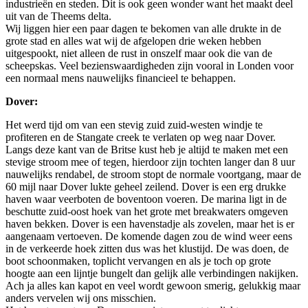
industrieën en steden. Dit is ook geen wonder want het maakt deel
uit van de Theems delta.
Wij liggen hier een paar dagen te bekomen van alle drukte in de
grote stad en alles wat wij de afgelopen drie weken hebben
uitgespookt, niet alleen de rust in onszelf maar ook die van de
scheepskas. Veel bezienswaardigheden zijn vooral in Londen voor
een normaal mens nauwelijks financieel te behappen.
Dover:
Het werd tijd om van een stevig zuid zuid-westen windje te
profiteren en de Stangate creek te verlaten op weg naar Dover.
Langs deze kant van de Britse kust heb je altijd te maken met een
stevige stroom mee of tegen, hierdoor zijn tochten langer dan 8 uur
nauwelijks rendabel, de stroom stopt de normale voortgang, maar de
60 mijl naar Dover lukte geheel zeilend. Dover is een erg drukke
haven waar veerboten de boventoon voeren. De marina ligt in de
beschutte zuid-oost hoek van het grote met breakwaters omgeven
haven bekken. Dover is een havenstadje als zovelen, maar het is er
aangenaam vertoeven. De komende dagen zou de wind weer eens
in de verkeerde hoek zitten dus was het klustijd. De was doen, de
boot schoonmaken, toplicht vervangen en als je toch op grote
hoogte aan een lijntje bungelt dan gelijk alle verbindingen nakijken.
Ach ja alles kan kapot en veel wordt gewoon smerig, gelukkig maar
anders vervelen wij ons misschien.