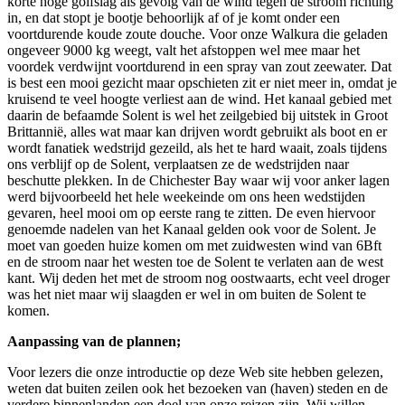
korte hoge golfslag als gevolg van de wind tegen de stroom richting
in, en dat stopt je bootje behoorlijk af of je komt onder een
voortdurende koude zoute douche. Voor onze Walkura die geladen
ongeveer 9000 kg weegt, valt het afstoppen wel mee maar het
voordek verdwijnt voortdurend in een spray van zout zeewater. Dat
is best een mooi gezicht maar opschieten zit er niet meer in, omdat je
kruisend te veel hoogte verliest aan de wind. Het kanaal gebied met
daarin de befaamde Solent is wel het zeilgebied bij uitstek in Groot
Brittannië, alles wat maar kan drijven wordt gebruikt als boot en er
wordt fanatiek wedstrijd gezeild, als het te hard waait, zoals tijdens
ons verblijf op de Solent, verplaatsen ze de wedstrijden naar
beschutte plekken. In de Chichester Bay waar wij voor anker lagen
werd bijvoorbeeld het hele weekeinde om ons heen wedstijden
gevaren, heel mooi om op eerste rang te zitten. De even hiervoor
genoemde nadelen van het Kanaal gelden ook voor de Solent. Je
moet van goeden huize komen om met zuidwesten wind van 6Bft
en de stroom naar het westen toe de Solent te verlaten aan de west
kant. Wij deden het met de stroom nog oostwaarts, echt veel droger
was het niet maar wij slaagden er wel in om buiten de Solent te
komen.
Aanpassing van de plannen;
Voor lezers die onze introductie op deze Web site hebben gelezen,
weten dat buiten zeilen ook het bezoeken van (haven) steden en de
verdere binnenlanden een doel van onze reizen zijn. Wij willen