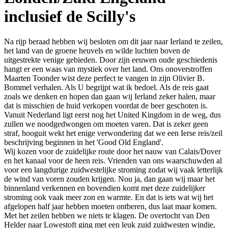
inclusief de Scilly's
Na rijp beraad hebben wij besloten om dit jaar naar Ierland te zeilen,
het land van de groene heuvels en wilde luchten boven de
uitgestrekte venige gebieden. Door zijn eeuwen oude geschiedenis
hangt er een waas van mystiek over het land. Ons onoverstroffen
Maarten Toonder wist deze perfect te vangen in zijn Olivier B.
Bommel verhalen. Als U begrijpt wat ik bedoel. Als de reis gaat
zoals we denken en hopen dan gaan wij Ierland zeker halen, maar
dat is misschien de huid verkopen voordat de beer geschoten is.
Vanuit Nederland ligt eerst nog het United Kingdom in de weg, dus
zullen we noodgedwongen om moeten varen. Dat is zeker geen
straf, hooguit wekt het enige verwondering dat we een Ierse reis/zeil
beschrijving beginnen in het 'Good Old England'.
Wij kozen voor de zuidelijke route door het nauw van Calais/Dover
en het kanaal voor de heen reis. Vrienden van ons waarschuwden al
voor een langdurige zuidwestelijke stroming zodat wij vaak letterlijk
de wind van voren zouden krijgen. Nou ja, dan gaan wij maar het
binnenland verkennen en bovendien komt met deze zuidelijker
stroming ook vaak meer zon en warmte. En dat is iets wat wij het
afgelopen half jaar hebben moeten ontberen, dus laat maar komen.
Met het zeilen hebben we niets te klagen. De overtocht van Den
Helder naar Lowestoft ging met een leuk zuid zuidwesten windje,