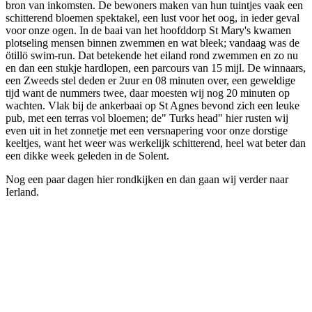
bron van inkomsten. De bewoners maken van hun tuintjes vaak een
schitterend bloemen spektakel, een lust voor het oog, in ieder geval
voor onze ogen. In de baai van het hoofddorp St Mary's kwamen
plotseling mensen binnen zwemmen en wat bleek; vandaag was de
ötillö swim-run. Dat betekende het eiland rond zwemmen en zo nu
en dan een stukje hardlopen, een parcours van 15 mijl. De winnaars,
een Zweeds stel deden er 2uur en 08 minuten over, een geweldige
tijd want de nummers twee, daar moesten wij nog 20 minuten op
wachten. Vlak bij de ankerbaai op St Agnes bevond zich een leuke
pub, met een terras vol bloemen; de" Turks head" hier rusten wij
even uit in het zonnetje met een versnapering voor onze dorstige
keeltjes, want het weer was werkelijk schitterend, heel wat beter dan
een dikke week geleden in de Solent.
Nog een paar dagen hier rondkijken en dan gaan wij verder naar
Ierland.