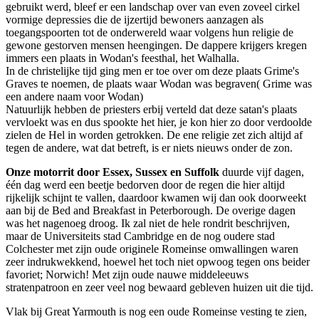
gebruikt werd, bleef er een landschap over van even zoveel cirkel
vormige depressies die de ijzertijd bewoners aanzagen als
toegangspoorten tot de onderwereld waar volgens hun religie de
gewone gestorven mensen heengingen. De dappere krijgers kregen
immers een plaats in Wodan's feesthal, het Walhalla.
In de christelijke tijd ging men er toe over om deze plaats Grime's
Graves te noemen, de plaats waar Wodan was begraven( Grime was
een andere naam voor Wodan)
Natuurlijk hebben de priesters erbij verteld dat deze satan's plaats
vervloekt was en dus spookte het hier, je kon hier zo door verdoolde
zielen de Hel in worden getrokken. De ene religie zet zich altijd af
tegen de andere, wat dat betreft, is er niets nieuws onder de zon.
Onze motorrit door Essex, Sussex en Suffolk
duurde vijf dagen,
één dag werd een beetje bedorven door de regen die hier altijd
rijkelijk schijnt te vallen, daardoor kwamen wij dan ook doorweekt
aan bij de Bed and Breakfast in Peterborough. De overige dagen
was het nagenoeg droog. Ik zal niet de hele rondrit beschrijven,
maar de Universiteits stad Cambridge en de nog oudere stad
Colchester met zijn oude originele Romeinse omwallingen waren
zeer indrukwekkend, hoewel het toch niet opwoog tegen ons beider
favoriet; Norwich! Met zijn oude nauwe middeleeuws
stratenpatroon en zeer veel nog bewaard gebleven huizen uit die tijd.
Vlak bij Great Yarmouth is nog een oude Romeinse vesting te zien,