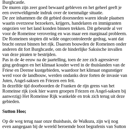
Burghcastle.
De muren zijn zeer goed bewaard gebleven en het geheel geeft je
een overweldigende indruk over de toenmalige situatie.
De zee inhammen die dit gebied doorsneden waren ideale plaatsen
waarin overzeese bezoekers, krijgers, handelaren en immigranten
ongezien ver het land konden binnen trekken. Dit gebeurde al ver
voor de Romeinse verovering en was maar een marginaal probleem.
De Romeinen stopten dit wilde ongecontroleerde gedrag, want dat
bracht onrust binnen het rijk. Daarom bouwden de Romeinen onder
anderen dit fort Burghcastle, om de hinderlijke Saksische invallen
van deze piraten te bestrijden.
Pas in de 4e eeuw na de jaartelling, toen de zee zich agressiever
ging gedragen en het klimaat kouder werd in de thuislanden van de
Friese en Deense kustgebieden, waardoor het klimaat ongunstiger
werd voor de landbouw, werden ondanks deze forten de invasie van
Juten, Angel-saksen en Friezen een feit.
In dezelfde tijd doorboorden de Franken de rijn grens van het
Romeinse rijk (ook hier waren groepen Friezen en Angel-saksen bij
aanwezig) Het Romeinse Rijk wankelde en trok zich terug uit deze
gebieden.
Sutton Hoo;
Op de weg terug naar onze thuisbasis, de Walkura, zijn wij nog
even aangegaan bij de wereld beroemde boot begrafenis van Sutton