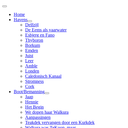
Home
Havens
Delfzijl
De Eems als vaarwater
Esbjerg en Fano
Thyboron
Borkum
Emden
Juist
Leer
Amble
Londen
Caledonisch Kanaal
Stromness
Cork
Boot/Bemanning
Jaap
Hennie
Het Begin
We dopen haar Walkura
Aanpassingen
Teakdek vervangen door een Kurkdek
Walkura was TeKoop, maar