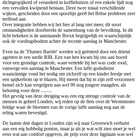
dichtgespijkerd of veranderd in koffiehuizen of een enkele lijdt nog
een vervallen kwijnend bestaan. Deze twee totaal verschillende
wijken, gescheiden door een spoorlijn geeft het Britse probleem zeer
treffend aan.
Over integratie hebben wij het hier al lang niet meer, dit soort
omstandigheden doorbreekt de samenhang van de bevolking. In dit
licht bekeken is de aanstaande Brexit begrijpelijk en waarschijnlijk
ook de voedingsbodem achter de recente aanslag in Manchester.
Even na de 'Thames Barriër' werden wij geënterd door een drietal
agenten in een snelle RIB. Een van hen kwam bij ons aan boord
voor een grondige controle, want vertelde hij het was code rood,
vanwege een aanslag in Manchester. Een laffe godsdienst
waanzinnige vond het nodig om zichzelf op een kinder feestje met
een spijkerbom op te blazen. Hij meent dat hij in zijn zelf verzonnen
hemel zich kan vergrijpen aan wel 99 nog jongere maagden, als
beloning voor deze .........
Het gevolg van deze dreiging was een erg strenge controle van de
mensen in geheel Londen, wij reden op de fiets over de Westminster
bridge waar de bloemen van de vorige laffe aanslag nog aan de
reling waren bevestigd.
De laatste drie dagen in Londen zijn wij naar Greenwich verhuist
aan een erg hobbelig ponton, maar ja als je wat wilt zien moet je wel
eens wat aan comfort opgeven, de prijs voor deze ligplaats was wel