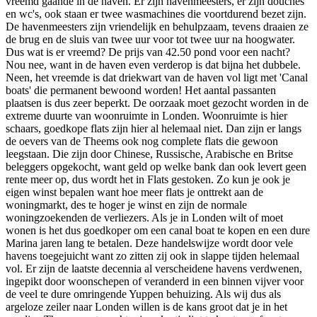
vreemd gaande in de haven. Er zijn havenmeesters, er zijn douches
en wc's, ook staan er twee wasmachines die voortdurend bezet zijn.
De havenmeesters zijn vriendelijk en behulpzaam, tevens draaien ze
de brug en de sluis van twee uur voor tot twee uur na hoogwater.
Dus wat is er vreemd? De prijs van 42.50 pond voor een nacht?
Nou nee, want in de haven even verderop is dat bijna het dubbele.
Neen, het vreemde is dat driekwart van de haven vol ligt met 'Canal
boats' die permanent bewoond worden! Het aantal passanten
plaatsen is dus zeer beperkt. De oorzaak moet gezocht worden in de
extreme duurte van woonruimte in Londen. Woonruimte is hier
schaars, goedkope flats zijn hier al helemaal niet. Dan zijn er langs
de oevers van de Theems ook nog complete flats die gewoon
leegstaan. Die zijn door Chinese, Russische, Arabische en Britse
beleggers opgekocht, want geld op welke bank dan ook levert geen
rente meer op, dus wordt het in Flats gestoken. Zo kun je ook je
eigen winst bepalen want hoe meer flats je onttrekt aan de
woningmarkt, des te hoger je winst en zijn de normale
woningzoekenden de verliezers. Als je in Londen wilt of moet
wonen is het dus goedkoper om een canal boat te kopen en een dure
Marina jaren lang te betalen. Deze handelswijze wordt door vele
havens toegejuicht want zo zitten zij ook in slappe tijden helemaal
vol. Er zijn de laatste decennia al verscheidene havens verdwenen,
ingepikt door woonschepen of veranderd in een binnen vijver voor
de veel te dure omringende Yuppen behuizing. Als wij dus als
argeloze zeiler naar Londen willen is de kans groot dat je in het