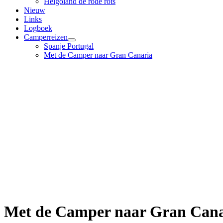
Helgoland de rode rots
Nieuw
Links
Logboek
Camperreizen
Spanje Portugal
Met de Camper naar Gran Canaria
Met de Camper naar Gran Cana