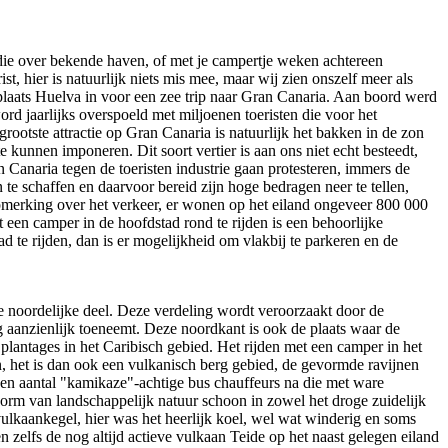
er die over bekende haven, of met je campertje weken achtereen
st, hier is natuurlijk niets mis mee, maar wij zien onszelf meer als
laats Huelva in voor een zee trip naar Gran Canaria. Aan boord werd
 jaarlijks overspoeld met miljoenen toeristen die voor het
tste attractie op Gran Canaria is natuurlijk het bakken in de zon
kunnen imponeren. Dit soort vertier is aan ons niet echt besteedt,
 Canaria tegen de toeristen industrie gaan protesteren, immers de
te schaffen en daarvoor bereid zijn hoge bedragen neer te tellen,
merking over het verkeer, er wonen op het eiland ongeveer 800 000
 een camper in de hoofdstad rond te rijden is een behoorlijke
 te rijden, dan is er mogelijkheid om vlakbij te parkeren en de
re noordelijke deel. Deze verdeling wordt veroorzaakt door de
aanzienlijk toeneemt. Deze noordkant is ook de plaats waar de
lantages in het Caribisch gebied. Het rijden met een camper in het
, het is dan ook een vulkanisch berg gebied, de gevormde ravijnen
 een aantal "kamikaze"-achtige bus chauffeurs na die met ware
orm van landschappelijk natuur schoon in zowel het droge zuidelijk
vulkaankegel, hier was het heerlijk koel, wel wat winderig en soms
zelfs de nog altijd actieve vulkaan Teide op het naast gelegen eiland