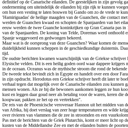
definitief op de Canarische eilanden. De geestelijken in zijn gevolg 
onderneming om uiteindelijk de eilanden bij zijn rijk te kunnen voege
om hun een vesting te laten bouwen bij Gando om zo de vrede te kunn
'Hamiriguadas' de heilige maagden van de Guanchen, die contact met 
werden de Guanchen kwaad en schopten de Spanjaarden van het eiland af
eeuw werden de twee Guanche koninkrijken op Gran Canaria pas in 14
van de Spanjaarden. De koning van Telde, Doremas werd onthoofd en 
Spanje weggevoerd en gedwongen bekeerd.
Maar wat is de oorsprong van deze Guanchen? Waar komen de mensen v
duidelijkheid kunnen scheppen in de geschiedkundige duisternis. Daa
tijd.
De oudste berichten kwamen waarschijnlijk van de Griekse schrijver 
Elysische velden. Dit is een heilig goden oord waar dappere krijgers 
in de oceaan. Oceanus was de mythische stroom die rond de bekende 
De tweede tekst bevindt zich in Egypte en handelt over een door Fara
in zijn opdracht. Herodotus een Griekse schrijver heeft dit later te
verhaal tegen dat mogelijk over de Canarische eilanden zou kunnen gaa
mensen wonen. Als ze bij die bewoners aankomen leggen ze hun koopw
kust en leggen daar goud neer als betaling voor de waren, keren die
koopwaar, pakken ze het op en vertrekken".
De reis van de Phoenicische veroveraar Hannon uit het midden van de 
van Afrika, hij doet verslag van zeer hoge temperaturen en wilde krij
over rivieren van vlammen die de zee in stroomden en een vuurkolom 
Pas met de berichten van de Griek Plutarchis, komt er meer licht op de
kusten van de Middellandse Zee en met de eilanden buiten de poorten 