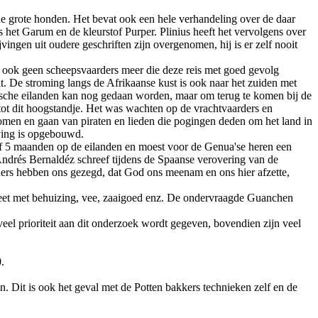
de grote honden. Het bevat ook een hele verhandeling over de daar
het Garum en de kleurstof Purper. Plinius heeft het vervolgens over
ngen uit oudere geschriften zijn overgenomen, hij is er zelf nooit
er ook geen scheepsvaarders meer die deze reis met goed gevolg
t. De stroming langs de Afrikaanse kust is ook naar het zuiden met
arische eilanden kan nog gedaan worden, maar om terug te komen bij de
ot dit hoogstandje. Het was wachten op de vrachtvaarders en
en en gaan van piraten en lieden die pogingen deden om het land in
eving is opgebouwd.
ef 5 maanden op de eilanden en moest voor de Genua'se heren een
 Andrés Bernaldéz schreef tijdens de Spaanse verovering van de
rs hebben ons gezegd, dat God ons meenam en ons hier afzette,
leet met behuizing, vee, zaaigoed enz. De ondervraagde Guanchen
veel prioriteit aan dit onderzoek wordt gegeven, bovendien zijn veel
.
Dit is ook het geval met de Potten bakkers technieken zelf en de