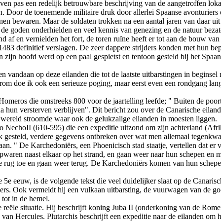
gaven pas een redelijk betrouwbare beschrijving van de aangetroffen lo
n. Door de toenemende militaire druk door allerlei Spaanse avonturiers
en bewaren. Maar de soldaten trokken na een aantal jaren van daar ui
de goden onderhielden en veel kennis van genezing en de natuur bezate
 en vernielden het fort, de toren ruїne heeft er tot aan de bouw van h
83 definitief verslagen. De zeer dappere strijders konden met hun be
zijn hoofd werd op een paal gespietst en tentoon gesteld bij het Spaa
andaan op deze eilanden die tot de laatste uitbarstingen in beginsel
rom doe ik ook een serieuze poging, maar eerst even een rondgang langs
Homeros die omstreeks 800 voor de jaartelling leefde; " Buiten de poo
na hun versterven verblijven". Dit bericht zou over de Canarische eila
wereld stroomde waar ook de gelukzalige eilanden in moesten liggen.
o NechoII (610-595) die een expeditie uitzond om zijn achterland (Afr
 boek gesteld, verdere gegevens ontbreken over wat men allemaal tegen
n. " De Karchedoniërs, een Phoenicisch stad staatje, vertellen dat er v
aren naast elkaar op het strand, en gaan weer naar hun schepen en ma
 de rug toe en gaan weer terug. De Karchedoniërs komen van hun schepe
5e eeuw, is de volgende tekst die veel duidelijker slaat op de Canarisc
gers. Ook vermeldt hij een vulkaan uitbarsting, de vuurwagen van de god
tot in de hemel.
 reële situatie. Hij beschrijft koning Juba II (onderkoning van de Romein
van Hercules. Plutarchis beschrijft een expeditie naar de eilanden om 