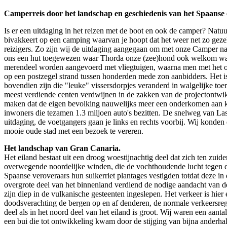
Camperreis door het landschap en geschiedenis van het Spaanse
Is er een uitdaging in het reizen met de boot en ook de camper? Natuur
bivakkeert op een camping waarvan je hoopt dat het weer net zo gezellig 
reizigers. Zo zijn wij de uitdaging aangegaan om met onze Camper na
ons een hut toegewezen waar Thorda onze (zee)hond ook welkom was vl
merendeel worden aangevoerd met vliegtuigen, waarna men met het ope
op een postzegel strand tussen honderden mede zon aanbidders. Het is 
bovendien zijn die "leuke" vissersdorpjes veranderd in walgelijke to
meest verdiende centen verdwijnen in de zakken van de projectontwikke
maken dat de eigen bevolking nauwelijks meer een onderkomen aan k
inwoners die tezamen 1.3 miljoen auto's bezitten. De snelweg van Las 
uitdaging, de voetgangers gaan je links en rechts voorbij. Wij konden
mooie oude stad met een bezoek te vereren.
Het landschap van Gran Canaria.
Het eiland bestaat uit een droog woestijnachtig deel dat zich ten zui
overwegende noordelijke winden, die de vochthoudende lucht tegen d
Spaanse veroveraars hun suikerriet plantages vestigden totdat deze i
overgrote deel van het binnenland verdiend de nodige aandacht van d
zijn diep in de vulkanische gesteenten ingeslepen. Het verkeer is hie
doodsverachting de bergen op en af denderen, de normale verkeersreg
deel als in het noord deel van het eiland is groot. Wij waren een aan
een bui die tot ontwikkeling kwam door de stijging van bijna anderha