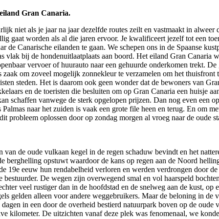
 eiland Gran Canaria.
lijk niet als je jaar na jaar dezelfde routes zeilt en vastmaakt in alwe
gaat worden als al die jaren ervoor. Je kwalificeert jezelf tot een toeri
ar de Canarische eilanden te gaan. We schepen ons in de Spaanse kustp
ak bij de hondenuitlaatplaats aan boord. Het eiland Gran Canaria word
nbaar vervoer of huurauto naar een gehuurde onderkomen trekt. De groo
zaak om zoveel mogelijk zonnekleur te verzamelen om het thuisfront te 
eristen steden. Het is daarom ook geen wonder dat de bewoners van Gran
laars en de toeristen die besluiten om op Gran Canaria een huisje aan 
an schaffen vanwege de sterk opgelopen prijzen. Dan nog even een op
Palmas naar het zuiden is vaak een grote file heen en terug. En om met
 dit probleem oplossen door op zondag morgen al vroeg naar de oude stad
den van de oude vulkaan kegel in de regen schaduw bevindt en het natte
e berghelling opstuwt waardoor de kans op regen aan de Noord helling 
n de 19e eeuw hun rendabelheid verloren en werden verdrongen door de p
e bestuurder. De wegen zijn overwegend smal en vol haarspeld bochten
r echter veel rustiger dan in de hoofdstad en de snelweg aan de kust, op
els gelden alleen voor andere weggebruikers. Maar de beloning in de v
tal dagen in een door de overheid bestierd natuurpark boven op de oude 
lve kilometer. De uitzichten vanaf deze plek was fenomenaal, we konden 