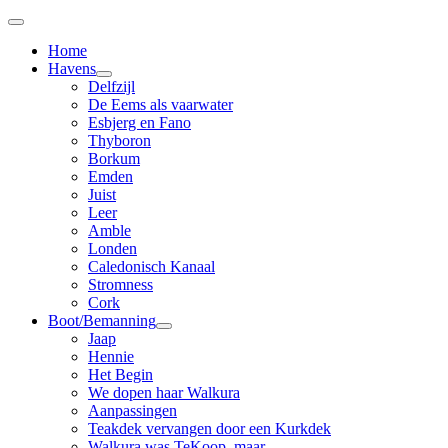
Home
Havens
Delfzijl
De Eems als vaarwater
Esbjerg en Fano
Thyboron
Borkum
Emden
Juist
Leer
Amble
Londen
Caledonisch Kanaal
Stromness
Cork
Boot/Bemanning
Jaap
Hennie
Het Begin
We dopen haar Walkura
Aanpassingen
Teakdek vervangen door een Kurkdek
Walkura was TeKoop, maar