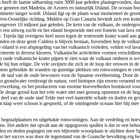
heeft de laatste uitbarsting ruim 3000 jaar geleden plaatsgevonden, daa
 ze gemeen met Madeira, de Azoren en natuurlijk IJsland. De oceaan bo
timeter langer wordt. IJsland ligt op de plaats waar momenteel de groot
n West-Oostelijke richting. Midden op Gran Canaria bevindt zich een kra
ongeveer 10 miljoen jaar geleden. De kern van de vulkaan, de ondergr
h een uitweg zocht en het eiland besproeide met een fontein van lava e
e. Tejeda ligt overigens heel mooi tegen de resterende krater wand aan
nden en deze grote Caldera is blijven bestaan, bovendien liep de vulkanis
eiland is een afspiegeling van het vulkanisch verleden, velden vol lav
eente in diverse kleuren. Vulkanische activiteiten vormen verschillend
hap oude vulkanische krater pijpen te zien waar de vulkaan omheen is w
 bij hun religie. De vele ravijnen die zich in de loop der eeuwen in 
de mens gebruikte de wanden op gunstige plekken om rotswoningen te cre
n de taal van de oude bewoners voor de Spaanse overheersing. Door de 
an grondwater verdroogt de natuur, veel biotopen zijn enorm verarmd en
verwerking, en het produceren van enorme hoeveelheden houtskool voor 
De droge grond kon het vele water niet snel genoeg opnemen en de beg
n deel van de oude stad Telde met veel materiële schade en doden en g
n klap weer schoon is gespoeld, of de omringende oceaan hier blij mee m
, begraafplaatsen en uitgehakte rotswoningen. Aan de verdeling en hoev
en. Het andere dat opvalt aan de opgegraven spullen is dat ze een behoo
llen en deden pogingen om een blijvende woonplaats te stichten door 
ar het succes was door de tegenstand van de Guanche bevolking erg be