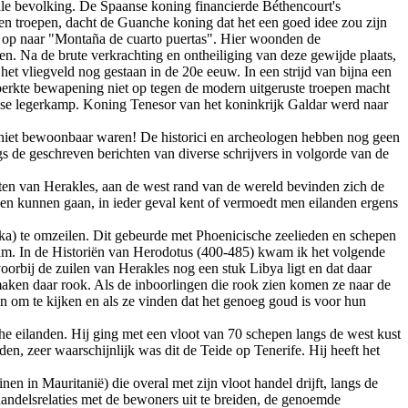
kale bevolking. De Spaanse koning financierde Béthencourt's
 en troepen, dacht de Guanche koning dat het een goed idee zou zijn
t op naar "Montaña de cuarto puertas". Hier woonden de
n. Na de brute verkrachting en ontheiliging van deze gewijde plaats,
et vliegveld nog gestaan in de 20e eeuw. In een strijd van bijna een
perkte bewapening niet op tegen de modern uitgeruste troepen macht
nse legerkamp. Koning Tenesor van het koninkrijk Galdar werd naar
 niet bewoonbaar waren! De historici en archeologen hebben nog geen
 de geschreven berichten van diverse schrijvers in volgorde van de
rten van Herakles, aan de west rand van de wereld bevinden zich de
nden kunnen gaan, in ieder geval kent of vermoedt men eilanden ergens
ika) te omzeilen. Dit gebeurde met Phoenicische zeelieden en schepen
kwam. In de Historiën van Herodotus (400-485) kwam ik het volgende
oorbij de zuilen van Herakles nog een stuk Libya ligt en dat daar
ken daar rook. Als de inboorlingen die rook zien komen ze naar de
n om te kijken en als ze vinden dat het genoeg goud is voor hun
he eilanden. Hij ging met een vloot van 70 schepen langs de west kust
en, zeer waarschijnlijk was dit de Teide op Tenerife. Hij heeft het
en in Mauritanië) die overal met zijn vloot handel drijft, langs de
handelsrelaties met de bewoners uit te breiden, de genoemde