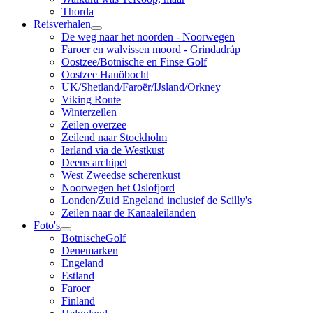
Thorda
Reisverhalen
De weg naar het noorden - Noorwegen
Faroer en walvissen moord - Grindadráp
Oostzee/Botnische en Finse Golf
Oostzee Hanöbocht
UK/Shetland/Faroër/IJsland/Orkney
Viking Route
Winterzeilen
Zeilen overzee
Zeilend naar Stockholm
Ierland via de Westkust
Deens archipel
West Zweedse scherenkust
Noorwegen het Oslofjord
Londen/Zuid Engeland inclusief de Scilly's
Zeilen naar de Kanaaleilanden
Foto's
BotnischeGolf
Denemarken
Engeland
Estland
Faroer
Finland