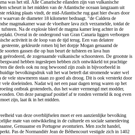
rna was het stil. Alle Canarische eilanden zijn van vulkanische
dem scheurt in het midden van de Atlantische oceaan langzaam uit
ste rekking plaats vindt, de mid-Atlantische rug gaat hier dwars door
ter waarvan de diameter 18 kilometer bedraagt. "de Caldera de
ondse magmakamer waar de vloeibare lava zich verzamelde, totdat de
n tufsteen. Na de explosie bleef de magma kamer leeg achter in de
 geplakt. Overal in de ondergrond van Gran Canaria liggen verborgen
che activiteit in de loop van de tijd terug. Een van delatere
a gesteente, gekleurde rotsen bij het dorpje Mogan genaamd de
e soorten gassen die op hun beurt de tufsteen en lava hun
eg geërodeerd, de zogenaamde vulkanische schoorsteen. De grootste is
de bergwand hebben ingeslepen hebben zich ontwikkeld tot prachtige
ëren die deels ook nu nog bewoond zijn zoals in bijvoorbeeld in
huidige bevolkingsdruk valt het wat betreft dat stromende water wel
 de vele stuwmeren staan zo goed als droog. Dit is ook versterkt door
vele doeleinden. Nadat wij net een paar dagen terug waren op het
roeiing ontbrak grotendeels, dus het water vermengd met modder,
ewonden. Om deze paragraaf positief af te ronden vermeld ik nog even
oet zijn, laat ik in het midden.
eelheid van deze overblijfselen moet er een aanzienlijke bevolking
rlijke mate van ontwikkeling in de culturele en sociale samenleving
Spaanse, Genuaanse en Portugese avonturiers. Men zocht handel,
perkt. Pas de Normandiër Jean de Béthencourt vestigde zich in 1402