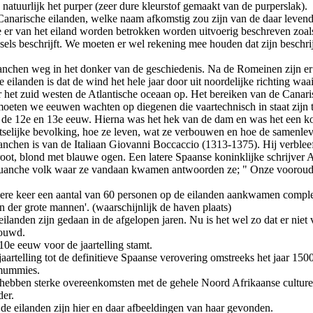
 natuurlijk het purper (zeer dure kleurstof gemaakt van de purperslak).
 Canarische eilanden, welke naam afkomstig zou zijn van de daar leven
r van het eiland worden betrokken worden uitvoerig beschreven zoals 
 beschrijft. We moeten er wel rekening mee houden dat zijn beschrijvi
 Guanchen weg in het donker van de geschiedenis. Na de Romeinen zijn 
ilanden is dat de wind het hele jaar door uit noordelijke richting waai
aar het zuid westen de Atlantische oceaan op. Het bereiken van de Can
eten we eeuwen wachten op diegenen die vaartechnisch in staat zijn t
de 12e en 13e eeuw. Hierna was het hek van de dam en was het een kom
aatselijke bevolking, hoe ze leven, wat ze verbouwen en hoe de samenl
uanchen is van de Italiaan Giovanni Boccaccio (1313-1375). Hij verble
groot, blond met blauwe ogen. Een latere Spaanse koninklijke schrijver
Guanche volk waar ze vandaan kwamen antwoorden ze; " Onze vooroude
iedere keer een aantal van 60 personen op de eilanden aankwamen comp
 der grote mannen'. (waarschijnlijk de haven plaats)
landen zijn gedaan in de afgelopen jaren. Nu is het wel zo dat er niet 
bouwd.
10e eeuw voor de jaartelling stamt.
artelling tot de definitieve Spaanse verovering omstreeks het jaar 1500
 mummies.
ebben sterke overeenkomsten met de gehele Noord Afrikaanse culturen. 
der.
de eilanden zijn hier en daar afbeeldingen van haar gevonden.