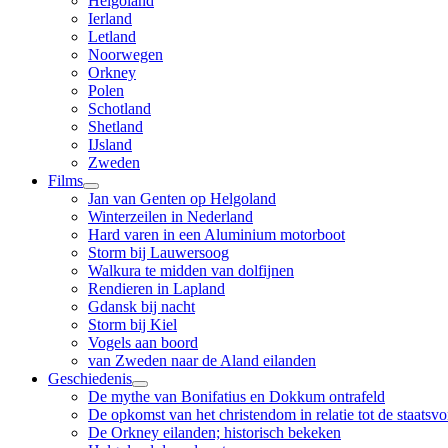
Helgoland
Ierland
Letland
Noorwegen
Orkney
Polen
Schotland
Shetland
IJsland
Zweden
Films
Jan van Genten op Helgoland
Winterzeilen in Nederland
Hard varen in een Aluminium motorboot
Storm bij Lauwersoog
Walkura te midden van dolfijnen
Rendieren in Lapland
Gdansk bij nacht
Storm bij Kiel
Vogels aan boord
van Zweden naar de Aland eilanden
Geschiedenis
De mythe van Bonifatius en Dokkum ontrafeld
De opkomst van het christendom in relatie tot de staatsv
De Orkney eilanden; historisch bekeken