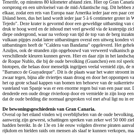
Tenerife, op minstens 80 kilometer afstand zien. Hier op Gran Canaria 
oorsprong en een uitvloeisel van de mid-Atlantische rug. Dit hebben
elkaar, zodat een reis van Europa naar Amerika ieder jaar een paar cen
IJsland heen, dus het land wordt ieder jaar 5 à 6 centimeter groter i
Tejedo". Deze krater is gevormd door een geweldige uitbarsting van 
druk te hoog werd en de inhoud met veel geweld via de kraterpijp zic
diepe ondergrond, waar na verloop van tijd de top van de berg inzakt
vulkaan pijpjes zodat latere uitbarstingen overal een uitweg konden vi
uitbarstingen heeft de "Caldera van Bandama" opgeleverd. Het gehele 
Azuljos, ook de stranden zijn opgebouwd van verweerd vulkanisch gest
verschillende kleuren kunnen geven. Hier en daar zijn in het landsc
de Roque Nublo, die bij de oude bevolking (Guanchen) een rol speelde
biotopen, die helaas door menselijk ingrijpen veelal vernield zijn, 
"Barranco de Guayadeque". Dit is de plaats waar het water stroomt i
zwaar tegen, bijna alle riviertjes staan droog en door het oppompen v
het op grote schaal kappen van bomen ten behoeve van de suikerriet
vasteland van Spanje was er een enorme regen bui van een paar uur. 
denderde een oude droge rivierloop door en vernielde in zijn loop ee
dat de oude bedding die normaal gesproken vol met afval ligt nu in ee
De bewoningsgeschiedenis van Gran Canaria.
Overal op het eiland vinden wij overblijfselen van de oude bevolking
aanwezig zijn geweest, schattingen spreken van zeker wel 50 000 ziel
hadden bereikt. In de 13e en 14e eeuw volgden diverse piraten aanva
rijkdom en hielden raids om mensen als slaaf te kunnen verkopen, ma