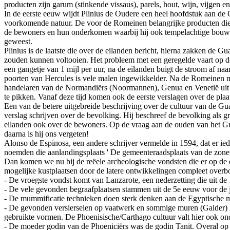
producten zijn garum (stinkende vissaus), parels, hout, wijn, vijgen en
In de eerste eeuw wijdt Plinius de Oudere een heel hoofdstuk aan de
voorkomende natuur. De voor de Romeinen belangrijke producten die e
de bewoners en hun onderkomen waarbij hij ook tempelachtige bouwsels
geweest.
Plinius is de laatste die over de eilanden bericht, hierna zakken de
zouden kunnen voltooien. Het probleem met een geregelde vaart op de e
een gangetje van 1 mijl per uur, na de eilanden buigt de stroom af n
poorten van Hercules is vele malen ingewikkelder. Na de Romeinen mo
handelaren van de Normandiërs (Noormannen), Genua en Venetië uit 
te pikken. Vanaf deze tijd komen ook de eerste verslagen over de pl
Een van de betere uitgebreide beschrijving over de cultuur van de G
verslag schrijven over de bevolking. Hij beschreef de bevolking als 
eilanden ook over de bewoners. Op de vraag aan de ouden van het 
daarna is hij ons vergeten!
Alonso de Espinosa, een andere schrijver vermelde in 1594, dat er 
noemden die aanlandingsplaats ' De gemeenteraadsplaats van de zonen
Dan komen we nu bij de reëele archeologische vondsten die er op de ei
mogelijke kustplaatsen door de latere ontwikkelingen compleet over
- De vroegste vondst komt van Lanzarote, een nederzetting die uit de 
- De vele gevonden begraafplaatsen stammen uit de 5e eeuw voor de ja
- De mummificatie technieken doen sterk denken aan de Egyptische
- De gevonden versierselen op vaatwerk en sommige muren (Galder) h
gebruikte vormen. De Phoenisische/Carthago cultuur valt hier ook on
- De moeder godin van de Phoeniciërs was de godin Tanit. Overal op 