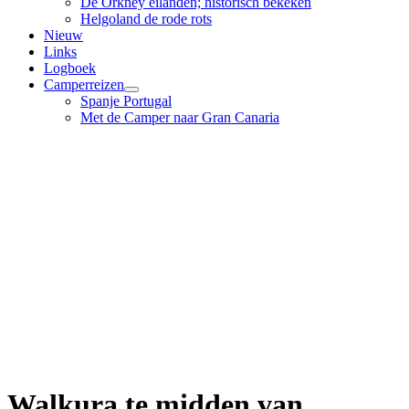
De Orkney eilanden; historisch bekeken
Helgoland de rode rots
Nieuw
Links
Logboek
Camperreizen
Spanje Portugal
Met de Camper naar Gran Canaria
Walkura te midden van