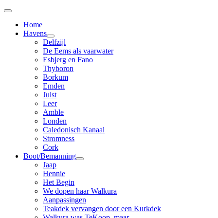
Home
Havens
Delfzijl
De Eems als vaarwater
Esbjerg en Fano
Thyboron
Borkum
Emden
Juist
Leer
Amble
Londen
Caledonisch Kanaal
Stromness
Cork
Boot/Bemanning
Jaap
Hennie
Het Begin
We dopen haar Walkura
Aanpassingen
Teakdek vervangen door een Kurkdek
Walkura was TeKoop, maar