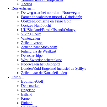
Thorda
Reisverhalen
De weg naar het noorden - Noorwegen
Faroer en walvissen moord - Grindadráp
Oostzee/Botnische en Finse Golf
Oostzee Hanöbocht
UK/Shetland/Faroër/IJsland/Orkney
Viking Route
Winterzeilen
Zeilen overzee
Zeilend naar Stockholm
Ierland via de Westkust
Deens archipel
West Zweedse scherenkust
Noorwegen het Oslofjord
Londen/Zuid Engeland inclusief de Scilly's
Zeilen naar de Kanaaleilanden
Foto's
BotnischeGolf
Denemarken
Engeland
Estland
Faroer
Finland