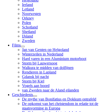
Helgoland
Ierland
Letland
Noorwegen
Orkney
Polen
Schotland
Shetland
IJsland
Zweden
Films
Jan van Genten op Helgoland
Winterzeilen in Nederland
Hard varen in een Aluminium motorboot
Storm bij Lauwersoog
Walkura te midden van dolfijnen
Rendieren in Lapland
Gdansk bij nacht
Storm bij Kiel
Vogels aan boord
van Zweden naar de Aland eilanden
Geschiedenis
De mythe van Bonifatius en Dokkum ontrafeld
De opkomst van het christendom in relatie tot de
staatsvorming in Europa