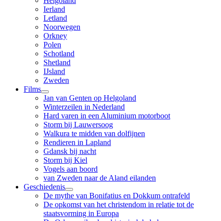
Helgoland
Ierland
Letland
Noorwegen
Orkney
Polen
Schotland
Shetland
IJsland
Zweden
Films
Jan van Genten op Helgoland
Winterzeilen in Nederland
Hard varen in een Aluminium motorboot
Storm bij Lauwersoog
Walkura te midden van dolfijnen
Rendieren in Lapland
Gdansk bij nacht
Storm bij Kiel
Vogels aan boord
van Zweden naar de Aland eilanden
Geschiedenis
De mythe van Bonifatius en Dokkum ontrafeld
De opkomst van het christendom in relatie tot de
staatsvorming in Europa