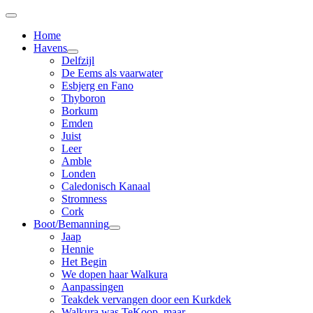
Home
Havens
Delfzijl
De Eems als vaarwater
Esbjerg en Fano
Thyboron
Borkum
Emden
Juist
Leer
Amble
Londen
Caledonisch Kanaal
Stromness
Cork
Boot/Bemanning
Jaap
Hennie
Het Begin
We dopen haar Walkura
Aanpassingen
Teakdek vervangen door een Kurkdek
Walkura was TeKoop, maar