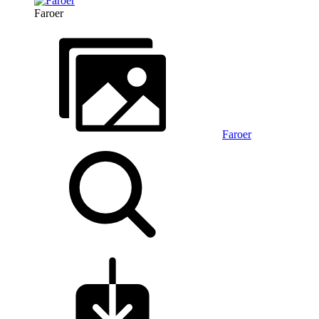
Faroer
Faroer