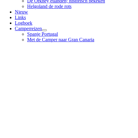
De Orkney eilanden; historisch bekeken
Helgoland de rode rots
Nieuw
Links
Logboek
Camperreizen
Spanje Portugal
Met de Camper naar Gran Canaria