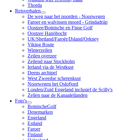
Thorda
Reisverhalen
De weg naar het noorden - Noorwegen
Faroer en walvissen moord - Grindadráp
Oostzee/Botnische en Finse Golf
Oostzee Hanöbocht
UK/Shetland/Faroër/IJsland/Orkney
Viking Route
Winterzeilen
Zeilen overzee
Zeilend naar Stockholm
Ierland via de Westkust
Deens archipel
West Zweedse scherenkust
Noorwegen het Oslofjord
Londen/Zuid Engeland inclusief de Scilly's
Zeilen naar de Kanaaleilanden
Foto's
BotnischeGolf
Denemarken
Engeland
Estland
Faroer
Finland