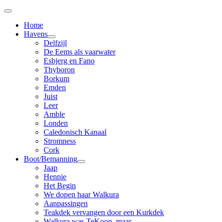
Home
Havens
Delfzijl
De Eems als vaarwater
Esbjerg en Fano
Thyboron
Borkum
Emden
Juist
Leer
Amble
Londen
Caledonisch Kanaal
Stromness
Cork
Boot/Bemanning
Jaap
Hennie
Het Begin
We dopen haar Walkura
Aanpassingen
Teakdek vervangen door een Kurkdek
Walkura was TeKoop, maar