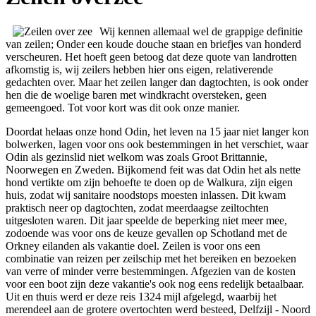
Wij kennen allemaal wel de grappige definitie
van zeilen; Onder een koude douche staan en briefjes van honderd
verscheuren. Het hoeft geen betoog dat deze quote van landrotten
afkomstig is, wij zeilers hebben hier ons eigen, relativerende
gedachten over. Maar het zeilen langer dan dagtochten, is ook onder
hen die de woelige baren met windkracht oversteken, geen
gemeengoed. Tot voor kort was dit ook onze manier.
Doordat helaas onze hond Odin, het leven na 15 jaar niet langer kon bolwerken, lagen voor ons ook bestemmingen in het verschiet, waar Odin als gezinslid niet welkom was zoals Groot Brittannie, Noorwegen en Zweden. Bijkomend feit was dat Odin het als nette hond vertikte om zijn behoefte te doen op de Walkura, zijn eigen huis, zodat wij sanitaire noodstops moesten inlassen. Dit kwam praktisch neer op dagtochten, zodat meerdaagse zeiltochten uitgesloten waren. Dit jaar speelde de beperking niet meer mee, zodoende was voor ons de keuze gevallen op Schotland met de Orkney eilanden als vakantie doel. Zeilen is voor ons een combinatie van reizen per zeilschip met het bereiken en bezoeken van verre of minder verre bestemmingen. Afgezien van de kosten voor een boot zijn deze vakantie's ook nog eens redelijk betaalbaar. Uit en thuis werd er deze reis 1324 mijl afgelegd, waarbij het merendeel aan de grotere overtochten werd besteed, Delfzijl - Noord Engeland, naar het noordelijke Orkney en de oversteek terug naar Delfzijl. Juist dit oversteken wilde ik tot onderwerp van dit verhaal maken; omdat wij dit ook nog niet zo vaak hebben gedaan, en omdat juist dit deel van een reisverslag er vaak een beetje bij hangt. Het wordt pas interessant als je op z'n minst een storm, aanvaring of vier dagen windstilte hebt gehad. Nu hebben wij dit alles niet gekregen en zal het verhaal noodgedwongen nog saaier worden. Over het algemeen is op een dergelijke korte oversteek van enkele dagen een echte storm wel te voorspellen, onvoorziene afwijkingen in de weersverwachting kunnen altijd een beetje roet in het eten gooien. De mogelijkheden voor een goed weersbericht via de marifoon en de kortegolf zender gecombineerd, geeft voldoende informatie voor een weloverwogen beslissing. De Noordzee staat bekend als een woelige klotsbak. Zijn geografische positie ligt in de lijn van de lage druk fronten, daardoor zijn er veel wisselende windsterktes en richtingen, ook de grote trechtervormige opening met de Atlantische oceaan en de relatieve ondiepte zijn hier debet aan; zodat het golfpatroon dicht op elkaar komt, hier kan dan nog eens een prettige oceaan deining doorheen fietsen. Al met al, de landrotten zijn nu al zeeziek afgehaakt, en wij zeilers dienen ook met gepast ontzag voor het mogelijke natuur geweld de zaak voor te bereiden en onderweg alert blijven. De angst voor een oversteek op zee is voor een heel groot deel terug te voeren op de onzekerheid of je alles hebt gedaan om eventueel onheil het hoofd te bieden. En of je kennis toereikend is om het goed te kunnen beoordelen, welnu de kennis zal nooit toereikend zijn, want om de natuur te doorgronden zal ons nooit helemaal lukken. Dan de boot is zij berekend op haar taak, hoe is de staat van onderhoud, laten we wat dit betreft niets aan het toeval over? Jazeker wel, want met de schijn zekerheid van goed onderhoud komen we ver, maar alles onder controle hebben is een utopie. Laten we het eens anders bekijken, als wij al lang groen van zeeziekte en ellende vanwege de te ruige omstandigheden op de bodem van de boot liggen, dan drijft de boot vaak nog gewoon verder, deze kan dus meer hebben dan wij. Wij zullen dus moeten accepteren dat niet alles te controleren is, net als in het leven. Een beetje angst voor de zee en de weersomstandigheden is niet erg, want dat zorgt dat we alert reageren en een beetje verstand van zaken is prettig om te weten wat we zouden kunnen of moeten doen, verder moet je jezelf overgeven aan de situatie, hoe saaier hoe beter. Bij zo'n saaie oversteek doorklieven verrijkende gedachten mijn geest, daar is ruim tijd voor. De boot doet wat hij moet doen en wij turen naar de zee, de lucht en de golven, dagen hetzelfde maar nooit gelijk. Dit is een rustgevend schouwspel. Ik denk aan het eten van haring, en aan de vissers die ze boven water halen, wat komt er vaak nog meer mee naar boven; explosieven, autowrakken, botten en stenen werktuigen. In de diepere delen van de Noordzee komen mammoet, rendier en oeros botten boven water, tevens stenen pijl en speer punten en krabbers, dit is een afspiegeling van het leven uit de tijd dat het landijs zich terug trok. De Noordzee vlakte was een toendra waarin grote kudde's boven genoemde beesten rondzwierven achtervolgd door de mens als jager. Door de aangroei van gletsjers en landijs, was de zeespiegel maximaal 120 meter lager dan tegenwoordig. In wezen zweven wij met de Walkura boven een grote immense geschiedkundige vlakte. Plotseling schiet de bodem van de Noordzee wel 25 meter omhoog. Een onder water plateau met heuvels en doorsneden met beekdalen, daar lijkt het op als je de diepte kaart wilt geloven, of je eigen diepte meter. Een ideaal gebied voor jonge visjes met veel beschutting tegen roofvissen. De watertemperatuur is vanwege de ondiepte en verminderde stroming standaard iets warmer. Het kan niet mooier, of toch wel, is deze goddelijke plek misschien een plaats van onnoemelijk leed. Bij zware storm kunnen de opgezweepte golven hier breken, getackeld door de sterk oplopende bodem van de Doggersbank. Bij windsterkte 8 Beaufort begint het circus al. De diameter van dit onderzeese plateau is ruim 60 mijl dus gauw even weg wezen is er ook niet bij, veel ooggetuigen kunnen het niet meer navertellen, want door de eeuwen heen is dit een vis gebied bij uitstek en deze wordt zoals we weten duur betaald. Maar nog veel verder terug, toen de mens na de IJstijd de droge stuivende vlakte verkende was deze keileem heuvel als eerste begroeid, er was zoet drink water in de Keileem dobben en er was beschutting in de begroeide dalen. Het was een ideaal gebied om te bewonen voor zowel mens als dier. Deze situatie duurde voort tot 9000 jaar geleden, toen werd de omgeving steeds natter, als gevolg van het warmere klimaat en het uitbreiden en opwarmen van de zee, er ontstonden moerassen, door het toenemen van de regenval werden de rivieren vele malen breder, en de begroeiing werd dichter en sloot zich aaneen. Trekkende jagers die van Denemarken naar Schotland gingen moesten veelvuldig om moerassen heen trekken en de rivieren oversteken die almaar breder werden, maar bij de Doggersbank kon men even tot rust komen alvorens het laatste traject af te leggen. Deze mogelijke oversteek zal op zijn laatst 8500 jaar geleden hebben plaats gevonden, daarna was de Doggersbank een eiland. Aan de resten kunnen we zien dat het nog ongeveer 1500 jaar bewoond is geweest. Daarna is het almaar stijgende water een groot probleem. Door het slinkende land zullen groepen mensen weggetrokken zijn naar de omringende kusten. Maar dan, een dikke noordwester storm samen met een springvloed, in een tij werd alle leven en bewoning van het restant Doggersbank te niet gedaan. Na het terugtrekken van de springvloed lagen her en der lijken van mens en dier, het zoete water was verdwenen, kortom er viel niet meer te leven. Nog een aantal decennia was de Doggersbank een waddenplaat, uiteindelijk verdween ook dit als het Atlantis van de Friese zee. Wij zeilen nog steeds voort, de stuurautomaat doet het werk en wij genieten van deze cruise. Het enige dat wij zo nu en dan naast controle houden moeten doen is het ontwijken van een boortoren, of een schip. Iedere dag worden wij bovendien begeleidt door een groepje witsnuit dolfijnen, keer op keer spelen ze een spelletje met de boot en zijn opvarenden. Als een kind zo blij lig je dan op het voordek om maar niets te missen van dit wonderlijke schouwspel. Een andere keer lag er iets in het water, een grote vormeloze zak blubber, het lag precies in onze koerslijn. Hennie wilde mij er op attenderen, maar wij voeren te snel dus klapte ze snel in haar handen en hup een dikke kop kwam omhoog en in een flits veranderde de luiaard in een grote grijze zeehond die acuut onderdook. Achter de boot kwam hij weer boven, met een verwijtende blik in z'n ogen, en natuurlijk om die onverlaat even te bekijken die het gewaagd had om zijn middagdutje zo ruw te verstoren. Verder op het water zie ik een grote groep duikende meeuwen boven de waterspiegel. Dit betekend in de meeste gevallen dat een school makrelen jacht maken op kleinere visjes. De resten van deze zwelgpartij drijven naar de oppervlakte, samen met de, aan de hapgrage makrelen kaken ontkomen, prooidiertjes, en vormen zo een koningsmaal voor deze gevederde moordenaars. Ik diep de werphengel op uit de bakskist en zet koers naar het slagveld om mij er ook even in te mengen; de eerste worp was direct al raak, een meeuw zat verstrengeld in de te fors uitgezwaaide vislijn. Na wat geworstel en gesputter in de lucht kon hij zich net op tijd bevrijden van de lijn, voordat het blinkertje met dreghaakje zich in zijn vleugel zou vasthaken. Hierna was het de beurt aan de makrelen, binnen 10 minuten vijf dikke exemplaren. Hier hadden wij genoeg aan dus stopten wij er maar weer mee en gingen verder met de reis. Op de Noordzee wordt het toch moeilijk om je alleen op de wereld te voelen, in je beperkte blikveld van maar 12 mijl zie je voortdurend de neerslag van onze moderne maatschappij, in de vorm van drijvend afval, boortorens, vliegtuigen en scheepvaart. Bovenstaand drukt je met de neus op de feiten, dat we leven in een tijd waarin geen plaats meer is voor ontdekkingen per zeilschip. De uitdagingen van een grote oversteek worden ook al aangetast door allerlei schijnzekerheden. Goed zeemanschap is niet meer te leren, maar te koop lijkt het. Computer, weersberichten, gps, navtex, radar enzovoort, een lange reeks technische verworvenheden heeft het oude vakwerk al naar de musea en sterke verhalen verbannen. Ook in de toekomst gaat het resterend deel van de uitdagingen deels ten onder aan vergunningen, betalingen en verplichtingen om een schijnzekerheid te creeren. Tot de natuur weer eens van zich laat horen en laat zien wie er de baas is. Natuurlijk blijft er een grote bevrediging in het zeilen, het is je onderdompelen in een leven dat een aantal voordelen kent. Alle beslommeringen die wij als burgers over ons heen krijg