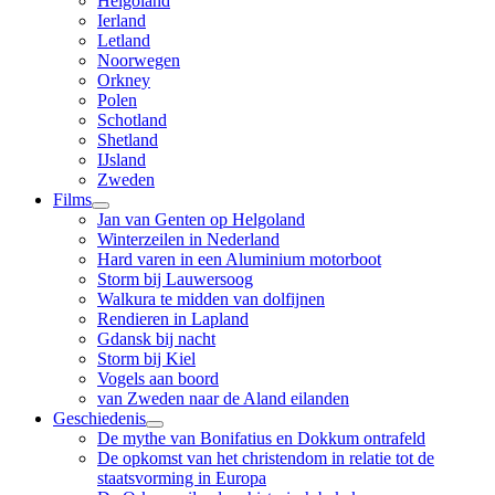
Helgoland
Ierland
Letland
Noorwegen
Orkney
Polen
Schotland
Shetland
IJsland
Zweden
Films
Jan van Genten op Helgoland
Winterzeilen in Nederland
Hard varen in een Aluminium motorboot
Storm bij Lauwersoog
Walkura te midden van dolfijnen
Rendieren in Lapland
Gdansk bij nacht
Storm bij Kiel
Vogels aan boord
van Zweden naar de Aland eilanden
Geschiedenis
De mythe van Bonifatius en Dokkum ontrafeld
De opkomst van het christendom in relatie tot de
staatsvorming in Europa