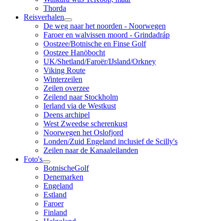
Thorda
Reisverhalen
De weg naar het noorden - Noorwegen
Faroer en walvissen moord - Grindadráp
Oostzee/Botnische en Finse Golf
Oostzee Hanöbocht
UK/Shetland/Faroër/IJsland/Orkney
Viking Route
Winterzeilen
Zeilen overzee
Zeilend naar Stockholm
Ierland via de Westkust
Deens archipel
West Zweedse scherenkust
Noorwegen het Oslofjord
Londen/Zuid Engeland inclusief de Scilly's
Zeilen naar de Kanaaleilanden
Foto's
BotnischeGolf
Denemarken
Engeland
Estland
Faroer
Finland