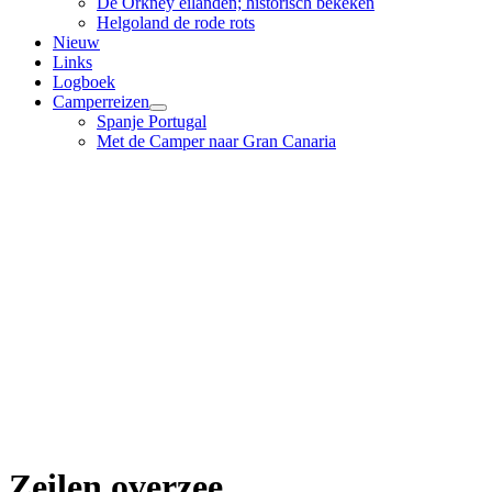
De Orkney eilanden; historisch bekeken
Helgoland de rode rots
Nieuw
Links
Logboek
Camperreizen
Spanje Portugal
Met de Camper naar Gran Canaria
Zeilen overzee