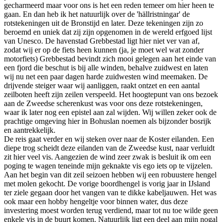
gecharmeerd maar voor ons is het een reden temeer om hier heen te
gaan. En dan heb ik het natuurlijk over de 'hällristningar' de
rotstekeningen uit de Bronstijd en later. Deze tekeningen zijn zo
beroemd en uniek dat zij zijn opgenomen in de wereld erfgoed lijst
van Unesco. De havenstad Grebbestad ligt hier niet ver van af,
zodat wij er op de fiets heen kunnen (ja, je moet wel wat zonder
motorfiets) Grebbestad bevindt zich mooi gelegen aan het einde van
een fjord die beschut is bij alle winden, behalve zuidwest en laten
wij nu net een paar dagen harde zuidwesten wind meemaken. De
drijvende steiger waar wij aanliggen, raakt ontzet en een aantal
zeilboten heeft zijn zeilen verspeeld. Het hoogtepunt van ons bezoek
aan de Zweedse scherenkust was voor ons deze rotstekeningen,
waar ik later nog een epistel aan zal wijden. Wij willen zeker ook de
prachtige omgeving hier in Bohuslan noemen als bijzonder bosrijk
en aantrekkelijk.
De reis gaat verder en wij steken over naar de Koster eilanden. Een
diepe trog scheidt deze eilanden van de Zweedse kust, naar verluidt
zit hier veel vis. Aangezien de wind zeer zwak is besluit ik om een
poging te wagen teneinde mijn geknakte vis ego iets op te vijzelen.
Aan het begin van dit zeil seizoen hebben wij een robuustere hengel
met molen gekocht. De vorige boordhengel is vorig jaar in IJsland
ter ziele gegaan door het vangen van te dikke kabeljauwen. Het was
ook maar een hobby hengeltje voor binnen water, dus deze
investering moest worden terug verdiend, maar tot nu toe wilde geen
enkele vis in de buurt komen. Natuurlijk ligt een deel aan mijn nogal