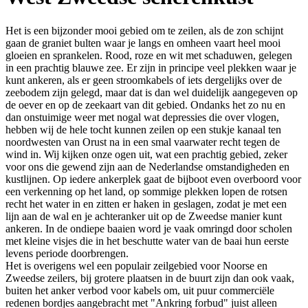
Het is een bijzonder mooi gebied om te zeilen, als de zon schijnt
gaan de graniet bulten waar je langs en omheen vaart heel mooi
gloeien en sprankelen. Rood, roze en wit met schaduwen, gelegen
in een prachtig blauwe zee. Er zijn in principe veel plekken waar je
kunt ankeren, als er geen stroomkabels of iets dergelijks over de
zeebodem zijn gelegd, maar dat is dan wel duidelijk aangegeven op
de oever en op de zeekaart van dit gebied. Ondanks het zo nu en
dan onstuimige weer met nogal wat depressies die over vlogen,
hebben wij de hele tocht kunnen zeilen op een stukje kanaal ten
noordwesten van Orust na in een smal vaarwater recht tegen de
wind in. Wij kijken onze ogen uit, wat een prachtig gebied, zeker
voor ons die gewend zijn aan de Nederlandse omstandigheden en
kustlijnen. Op iedere ankerplek gaat de bijboot even overboord voor
een verkenning op het land, op sommige plekken lopen de rotsen
recht het water in en zitten er haken in geslagen, zodat je met een
lijn aan de wal en je achteranker uit op de Zweedse manier kunt
ankeren. In de ondiepe baaien word je vaak omringd door scholen
met kleine visjes die in het beschutte water van de baai hun eerste
levens periode doorbrengen.
Het is overigens wel een populair zeilgebied voor Noorse en
Zweedse zeilers, bij grotere plaatsen in de buurt zijn dan ook vaak,
buiten het anker verbod voor kabels om, uit puur commerciële
redenen bordjes aangebracht met "Ankring forbud" juist alleen