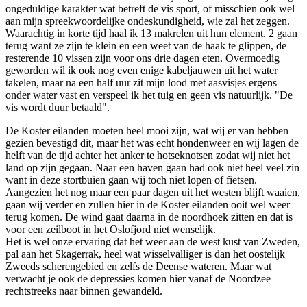
ongeduldige karakter wat betreft de vis sport, of misschien ook wel
aan mijn spreekwoordelijke ondeskundigheid, wie zal het zeggen.
Waarachtig in korte tijd haal ik 13 makrelen uit hun element. 2 gaan
terug want ze zijn te klein en een weet van de haak te glippen, de
resterende 10 vissen zijn voor ons drie dagen eten. Overmoedig
geworden wil ik ook nog even enige kabeljauwen uit het water
takelen, maar na een half uur zit mijn lood met aasvisjes ergens
onder water vast en verspeel ik het tuig en geen vis natuurlijk. "De
vis wordt duur betaald".
De Koster eilanden moeten heel mooi zijn, wat wij er van hebben
gezien bevestigd dit, maar het was echt hondenweer en wij lagen de
helft van de tijd achter het anker te hotseknotsen zodat wij niet het
land op zijn gegaan. Naar een haven gaan had ook niet heel veel zin
want in deze stortbuien gaan wij toch niet lopen of fietsen.
Aangezien het nog maar een paar dagen uit het westen blijft waaien,
gaan wij verder en zullen hier in de Koster eilanden ooit wel weer
terug komen. De wind gaat daarna in de noordhoek zitten en dat is
voor een zeilboot in het Oslofjord niet wenselijk.
Het is wel onze ervaring dat het weer aan de west kust van Zweden,
pal aan het Skagerrak, heel wat wisselvalliger is dan het oostelijk
Zweeds scherengebied en zelfs de Deense wateren. Maar wat
verwacht je ook de depressies komen hier vanaf de Noordzee
rechtstreeks naar binnen gewandeld.