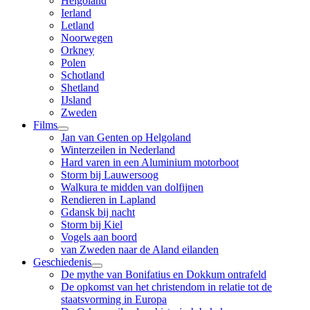
Helgoland
Ierland
Letland
Noorwegen
Orkney
Polen
Schotland
Shetland
IJsland
Zweden
Films
Jan van Genten op Helgoland
Winterzeilen in Nederland
Hard varen in een Aluminium motorboot
Storm bij Lauwersoog
Walkura te midden van dolfijnen
Rendieren in Lapland
Gdansk bij nacht
Storm bij Kiel
Vogels aan boord
van Zweden naar de Aland eilanden
Geschiedenis
De mythe van Bonifatius en Dokkum ontrafeld
De opkomst van het christendom in relatie tot de
staatsvorming in Europa