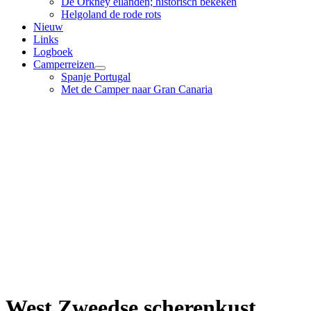
De Orkney eilanden; historisch bekeken
Helgoland de rode rots
Nieuw
Links
Logboek
Camperreizen
Spanje Portugal
Met de Camper naar Gran Canaria
West Zweedse scherenkust