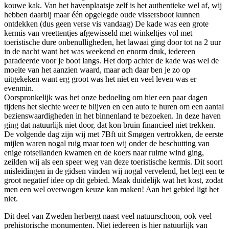
kouwe kak. Van het havenplaatsje zelf is het authentieke wel af, wij
hebben daarbij maar één opgelegde oude vissersboot kunnen
ontdekken (dus geen verse vis vandaag) De kade was een grote
kermis van vreettentjes afgewisseld met winkeltjes vol met
toeristische dure onbenulligheden, het lawaai ging door tot na 2 uur
in de nacht want het was weekend en enorm druk, iedereen
paradeerde voor je boot langs. Het dorp achter de kade was wel de
moeite van het aanzien waard, maar ach daar ben je zo op
uitgekeken want erg groot was het niet en veel leven was er
evenmin.
Oorspronkelijk was het onze bedoeling om hier een paar dagen
tijdens het slechte weer te blijven en een auto te huren om een aantal
bezienswaardigheden in het binnenland te bezoeken. In deze haven
ging dat natuurlijk niet door, dat kon bruin financieel niet trekken.
De volgende dag zijn wij met 7Bft uit Smøgen vertrokken, de eerste
mijlen waren nogal ruig maar toen wij onder de beschutting van
enige rotseilanden kwamen en de koers naar ruime wind ging,
zeilden wij als een speer weg van deze toeristische kermis. Dit soort
misleidingen in de gidsen vinden wij nogal vervelend, het legt een te
groot negatief idee op dit gebied. Maak duidelijk wat het kost, zodat
men een wel overwogen keuze kan maken! Aan het gebied ligt het
niet.
Dit deel van Zweden herbergt naast veel natuurschoon, ook veel
prehistorische monumenten. Niet iedereen is hier natuurlijk van