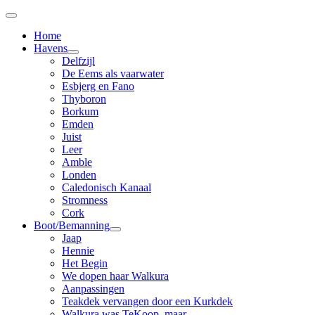
Home
Havens
Delfzijl
De Eems als vaarwater
Esbjerg en Fano
Thyboron
Borkum
Emden
Juist
Leer
Amble
Londen
Caledonisch Kanaal
Stromness
Cork
Boot/Bemanning
Jaap
Hennie
Het Begin
We dopen haar Walkura
Aanpassingen
Teakdek vervangen door een Kurkdek
Walkura was TeKoop, maar