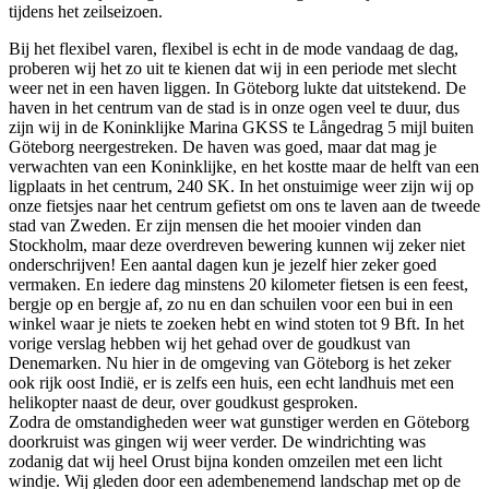
tijdens het zeilseizoen.
Bij het flexibel varen, flexibel is echt in de mode vandaag de dag,
proberen wij het zo uit te kienen dat wij in een periode met slecht
weer net in een haven liggen. In Göteborg lukte dat uitstekend. De
haven in het centrum van de stad is in onze ogen veel te duur, dus
zijn wij in de Koninklijke Marina GKSS te Långedrag 5 mijl buiten
Göteborg neergestreken. De haven was goed, maar dat mag je
verwachten van een Koninklijke, en het kostte maar de helft van een
ligplaats in het centrum, 240 SK. In het onstuimige weer zijn wij op
onze fietsjes naar het centrum gefietst om ons te laven aan de tweede
stad van Zweden. Er zijn mensen die het mooier vinden dan
Stockholm, maar deze overdreven bewering kunnen wij zeker niet
onderschrijven! Een aantal dagen kun je jezelf hier zeker goed
vermaken. En iedere dag minstens 20 kilometer fietsen is een feest,
bergje op en bergje af, zo nu en dan schuilen voor een bui in een
winkel waar je niets te zoeken hebt en wind stoten tot 9 Bft. In het
vorige verslag hebben wij het gehad over de goudkust van
Denemarken. Nu hier in de omgeving van Göteborg is het zeker
ook rijk oost Indië, er is zelfs een huis, een echt landhuis met een
helikopter naast de deur, over goudkust gesproken.
Zodra de omstandigheden weer wat gunstiger werden en Göteborg
doorkruist was gingen wij weer verder. De windrichting was
zodanig dat wij heel Orust bijna konden omzeilen met een licht
windje. Wij gleden door een adembenemend landschap met op de