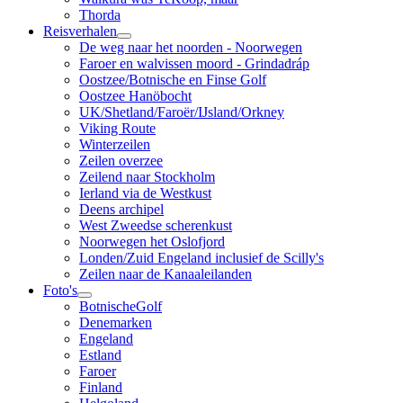
Thorda
Reisverhalen
De weg naar het noorden - Noorwegen
Faroer en walvissen moord - Grindadráp
Oostzee/Botnische en Finse Golf
Oostzee Hanöbocht
UK/Shetland/Faroër/IJsland/Orkney
Viking Route
Winterzeilen
Zeilen overzee
Zeilend naar Stockholm
Ierland via de Westkust
Deens archipel
West Zweedse scherenkust
Noorwegen het Oslofjord
Londen/Zuid Engeland inclusief de Scilly's
Zeilen naar de Kanaaleilanden
Foto's
BotnischeGolf
Denemarken
Engeland
Estland
Faroer
Finland