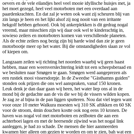
oevers en de vele eilandjes heel veel mooie idyllische huisjes met, ja
het moet gezegd, heel veel motorboten met een overdaad aan
paardenkrachten. En dat zal je weten ook want zij scheuren blij van
zin langs je heen en het lijkt alsof zij nog nooit van een irritante
hekgolf hebben gehoord. Ook bij ankerplekken is dit gedrag nogal
vreemd, maar misschien zijn wij daar ook wel te kinderachtig in,
sowieso zeilers en motorboters komen van verschillende planeten.
Als de echte zeilers nog bezig zijn bij harde wind dan zie je geen
motorbootje meer op het water. Bij die omstandigheden slaan ze vol
of kiepen om.
Langzaam zeilen wij richting het noorden waarbij wij geen haast
hebben, maar een weersverslechtering leidt tot een scheepsberaad en
we besluiten naar Smøgen te gaan. Smøgen werd aangeprezen als
een rustiek mooi vissersdorpje. In de Zweedse "Gästhamns guiden"
stonden ook prijzen die ons wel aanspraken, vanaf 150 kronen.
Leuk denk je dan daar gaan wij heen, het water liep ons al in de
mond bij de gedachte aan de vis die we bij de vissers wilden kopen.
Je zag ze al bijna in de pan liggen sputteren. Nou dat viel tegen want
voor onze 10 meter Walkura moesten wij 310 SK aftikken en 60 SK
voor de stroom, 4min douchen kostte ook nog eens 10 kronen. De
haven was nogal vol met motorboten en zeilboten die aan een
achterboei lagen en met de heersende zijwind was het nogal link
aanleggen, je had zo schade. De mensen die hier aanmeerden
kwamen hier alleen om gezien te worden en om te zien, bah wat een