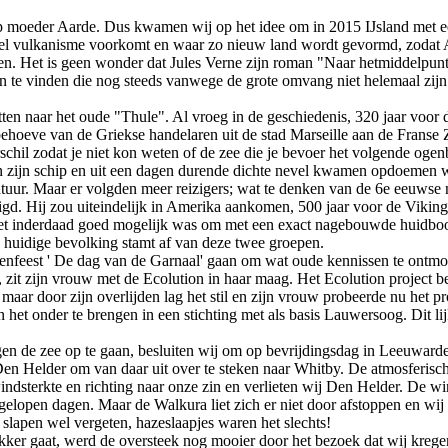
 op moeder Aarde. Dus kwamen wij op het idee om in 2015 IJsland met ee
el vulkanisme voorkomt en waar zo nieuw land wordt gevormd, zodat Am
. Het is geen wonder dat Jules Verne zijn roman "Naar hetmiddelpunt 
tten te vinden die nog steeds vanwege de grote omvang niet helemaal zi
etten naar het oude "Thule". Al vroeg in de geschiedenis, 320 jaar voor
ehoeve van de Griekse handelaren uit de stad Marseille aan de Franse Z
chil zodat je niet kon weten of de zee die je bevoer het volgende ogenb
dan zijn schip en uit een dagen durende dichte nevel kwamen opdoemen
iteratuur. Maar er volgden meer reizigers; wat te denken van de 6e eeu
tigd. Hij zou uiteindelijk in Amerika aankomen, 500 jaar voor de Viki
 het inderdaad goed mogelijk was om met een exact nagebouwde huidbo
e huidige bevolking stamt af van deze twee groepen.
venfeest ' De dag van de Garnaal' gaan om wat oude kennissen te ontmo
 zit zijn vrouw met de Ecolution in haar maag. Het Ecolution project b
maar door zijn overlijden lag het stil en zijn vrouw probeerde nu het 
 het onder te brengen in een stichting met als basis Lauwersoog. Dit l
de zee op te gaan, besluiten wij om op bevrijdingsdag in Leeuwarden t
n Helder om van daar uit over te steken naar Whitby. De atmosferische
dsterkte en richting naar onze zin en verlieten wij Den Helder. De wi
gelopen dagen. Maar de Walkura liet zich er niet door afstoppen en w
slapen wel vergeten, hazeslaapjes waren het slechts!
lekker gaat, werd de oversteek nog mooier door het bezoek dat wij kreg