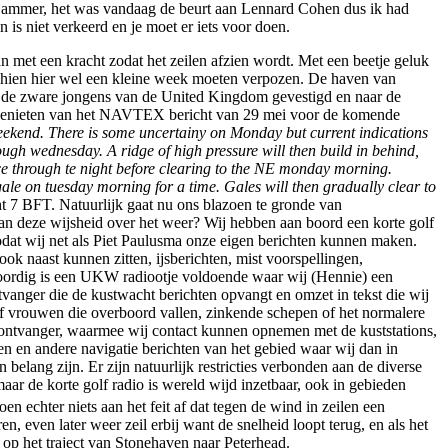
e, jammer, het was vandaag de beurt aan Lennard Cohen dus ik had
is niet verkeerd en je moet er iets voor doen.
n met een kracht zodat het zeilen afzien wordt. Met een beetje geluk
sschien hier wel een kleine week moeten verpozen. De haven van
oor de zware jongens van de United Kingdom gevestigd en naar de
meegenieten van het NAVTEX bericht van 29 mei voor de komende
weekend.
There is some uncertainy on Monday but current indications
ough wednesday. A ridge of high pressure will then build in behind,
rce through te night before clearing to the NE monday morning.
gale on tuesday morning for a time. Gales will then gradually clear to
ht 7 BFT.
Natuurlijk gaat nu ons blazoen te gronde van
aan deze wijsheid over het weer? Wij hebben aan boord een korte golf
dat wij net als Piet Paulusma onze eigen berichten kunnen maken.
ok naast kunnen zitten, ijsberichten, mist voorspellingen,
woordig is een UKW radiootje voldoende waar wij (Hennie) een
tvanger die de kustwacht berichten opvangt en omzet in tekst die wij
f vrouwen die overboord vallen, zinkende schepen of het normalere
r/ontvanger, waarmee wij contact kunnen opnemen met de kuststations,
en en andere navigatie berichten van het gebied waar wij dan in
elang zijn. Er zijn natuurlijk restricties verbonden aan de diverse
ar de korte golf radio is wereld wijd inzetbaar, ook in gebieden
echter niets aan het feit af dat tegen de wind in zeilen een
 even later weer zeil erbij want de snelheid loopt terug, en als het
 op het traject van Stonehaven naar Peterhead.