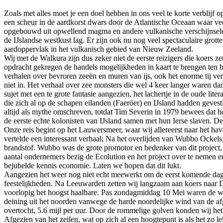
Zoals met alles moet je een doel hebben in ons veel te korte verblijf
een scheur in de aardkorst dwars door de Atlantische Oceaan waar ve
opgebouwd uit opwellend magma en andere vulkanische verschijnselen
de IJslandse westkust lag. Er zijn ook nu nog veel spectaculaire gro
aardoppervlak in het vulkanisch gebied van Nieuw Zeeland.
Wij met de Walkura zijn dus zeker niet de eerste reizigers die koers z
opdracht gekregen de handels mogelijkheden in kaart te brengen ten b
verhalen over bevroren zeeën en muren van ijs, ook het enorme tij vers
niet in. Het verhaal over zee monsters die wel 4 keer langer waren 
sujet met een te grote fantasie aangezien, het lachertje in de oude l
die zich al op de schapen eilanden (Faeröer) en IJsland hadden geves
altijd als mythe omschreven, totdat Tim Severin in 1979 bewees dat
de eerste echte kolonisten van IJsland samen met hun Ierse slaven. D
Onze reis begint op het Lauwersmeer, waar wij allereerst naar het ha
vertelde een interessant verhaal; Na het overlijden van Wubbo Ockels,
brandstof. Wubbo was de grote promotor en bedenker van dit project, 
aantal ondernemers bezig de Ecolution en het project over te nemen en
bejubelde kennis economie. Laten we hopen dat dit lukt.
Aangezien het weer nog niet echt meewerkt om de eerst komende dagen 
feestelijkheden. Na Leeuwarden zetten wij langzaam aan koers naar De
voorlopig het hoogst haalbare. Pas zondagmiddag 10 Mei waren de win
deining uit het noorden vanwege de harde noordelijke wind van de af
overtocht, 5.6 mijl per uur. Door de rommelige golven konden wij het 
Afgezien van het zeilen, wat op zich al een hoogtepunt is als het zo 