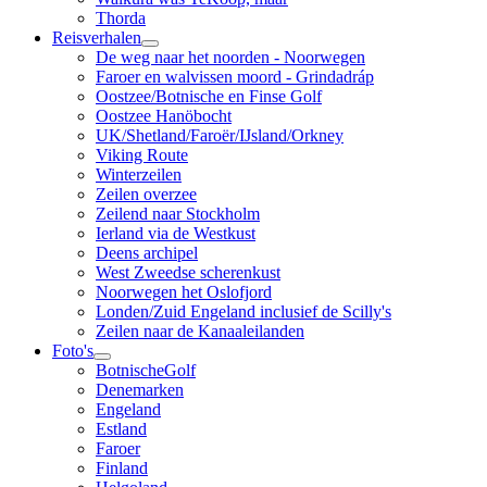
Thorda
Reisverhalen
De weg naar het noorden - Noorwegen
Faroer en walvissen moord - Grindadráp
Oostzee/Botnische en Finse Golf
Oostzee Hanöbocht
UK/Shetland/Faroër/IJsland/Orkney
Viking Route
Winterzeilen
Zeilen overzee
Zeilend naar Stockholm
Ierland via de Westkust
Deens archipel
West Zweedse scherenkust
Noorwegen het Oslofjord
Londen/Zuid Engeland inclusief de Scilly's
Zeilen naar de Kanaaleilanden
Foto's
BotnischeGolf
Denemarken
Engeland
Estland
Faroer
Finland