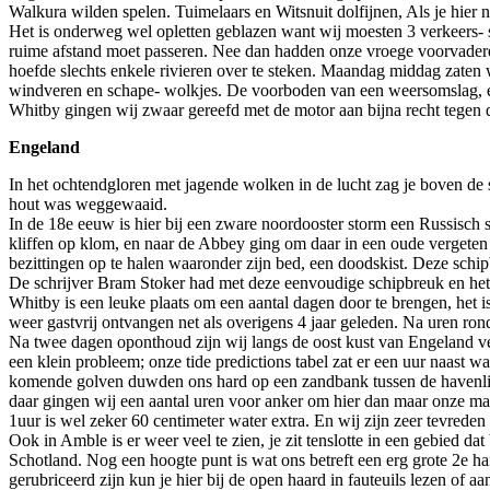
Walkura wilden spelen. Tuimelaars en Witsnuit dolfijnen, Als je hier n
Het is onderweg wel opletten geblazen want wij moesten 3 verkeers- s
ruime afstand moet passeren. Nee dan hadden onze vroege voorvaderen 
hoefde slechts enkele rivieren over te steken. Maandag middag zaten wi
windveren en schape- wolkjes. De voorboden van een weersomslag, en 
Whitby gingen wij zwaar gereefd met de motor aan bijna recht tegen 
Engeland
In het ochtendgloren met jagende wolken in de lucht zag je boven de
hout was weggewaaid.
In de 18e eeuw is hier bij een zware noordooster storm een Russisch 
kliffen op klom, en naar de Abbey ging om daar in een oude vergeten 
bezittingen op te halen waaronder zijn bed, een doodskist. Deze schi
De schrijver Bram Stoker had met deze eenvoudige schipbreuk en het
Whitby is een leuke plaats om een aantal dagen door te brengen, het 
weer gastvrij ontvangen net als overigens 4 jaar geleden. Na uren ro
Na twee dagen oponthoud zijn wij langs de oost kust van Engeland ve
een klein probleem; onze tide predictions tabel zat er een uur naast w
komende golven duwden ons hard op een zandbank tussen de havenlicht
daar gingen wij een aantal uren voor anker om hier dan maar onze maal
1uur is wel zeker 60 centimeter water extra. En wij zijn zeer tevrede
Ook in Amble is er weer veel te zien, je zit tenslotte in een gebied da
Schotland. Nog een hoogte punt is wat ons betreft een erg grote 2e ha
gerubriceerd zijn kun je hier bij de open haard in fauteuils lezen of a