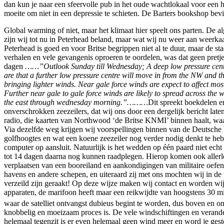
dan kun je naar een sfeervolle pub in het oude wachtlokaal voor een 
moeite om niet in een depressie te schieten. De Barters bookshop bevi
Global warming of niet, maar het klimaat hier speelt ons parten. De 
zijn wij tot nu in Peterhead beland, maar wat wij nu weer aan weerka
Peterhead is goed en voor Britse begrippen niet al te duur, maar de 
verhalen en vele gevangenis oproeren te oordelen, was dat geen pre
dagen
……”Outlook Sunday till Wednesday; A deep low pressure centr
are that a further low pressure centre will move in from the NW and t
bringing lighter winds. Near gale force winds are expect to affect mo
Further near gale to gale force winds are likely to spread across the 
the east through wednesday morning.”………
Dit spreekt boekdelen e
onverschrokken zeezeilers, dat wij ons door een dergelijk bericht la
radio, die kaarten van Northwood ‘de Britse KNMI’ binnen haalt, waa
Via dezelfde weg krijgen wij voorspellingen binnen van de Deutsche We
golfhoogtes en wat een koene zeezeiler nog verder nodig denkt te h
computer op aansluit. Natuurlijk is het wedden op één paard niet ech
tot 14 dagen daarna nog kunnen raadplegen. Hierop komen ook allerl
verplaatsen van een booreiland en aankondigingen van militaire oefen
havens en andere schepen, en uiteraard zij met ons mochten wij in de
verzeild zijn geraakt! Op deze wijze maken wij contact en worden wij 
apparaten, de marifoon heeft maar een reikwijdte van hoogstens 30 mi
waar de satelliet ontvangst dubieus begint te worden, dus boven en o
knobbelig en moeizaam proces is. De vele windschiftingen en veranderi
helemaal tegenzit is er even helemaal geen wind meer en word je gesto