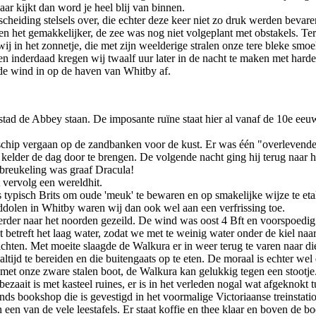
aar kijkt dan word je heel blij van binnen.
cheiding stelsels over, die echter deze keer niet zo druk werden bevar
het gemakkelijker, de zee was nog niet volgeplant met obstakels. Terw
j in het zonnetje, die met zijn weelderige stralen onze tere bleke smoelt
inderdaad kregen wij twaalf uur later in de nacht te maken met harde
de wind in op de haven van Whitby af.
 stad de Abbey staan. De imposante ruïne staat hier al vanaf de 10e e
schip vergaan op de zandbanken voor de kust. Er was één "overlevende"
kelder de dag door te brengen. De volgende nacht ging hij terug naar 
pbreukeling was graaf Dracula!
 vervolg een wereldhit.
is typisch Brits om oude 'meuk' te bewaren en op smakelijke wijze te 
nddolen in Whitby waren wij dan ook wel aan een verfrissing toe.
rder naar het noorden gezeild. De wind was oost 4 Bft en voorspoedig
at betreft het laag water, zodat we met te weinig water onder de kiel n
en. Met moeite slaagde de Walkura er in weer terug te varen naar die
tijd te bereiden en die buitengaats op te eten. De moraal is echter we
n met onze zware stalen boot, de Walkura kan gelukkig tegen een stootje
t bezaait is met kasteel ruines, er is in het verleden nogal wat afgekno
nds bookshop die is gevestigd in het voormalige Victoriaanse treinstati
an een van de vele leestafels. Er staat koffie en thee klaar en boven de