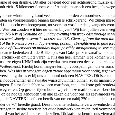
hapje of een drankje. Dit alles begeleid door een achtergrond muziekj
ndt zich 15 kilometer fietsen vanaf Amble, maar ach een beetje bewegen 
algemene windrichting komt veelal uit het noorden en noordwesten en da
arten en voorspellingen binnen krijgen is schrikbarend. Wij zullen mi
stad is niet echt een hoogtepunt, tot voorkort was hier de gevangenis v
tje. Waarom zouden wij hier nu willen blijven? Wij laten jullie even 
e 975 NW of Scotland on Sunday evening will track east through te 
hen track slowly eastwarths accross the UK. Clearing from the area thr
st of the Northsea on sunday evening, possibly strenghtening to gale fo
whole of Cullercoats on monday night, possibly strenghtening to severe 
n dan te bedenken dat de Britten pas van Gale spreken vanaf windkrac
ten afschrikken om uit te varen. Dat is dan heel jammer. Hoe komen wij 
r onze eigen KNMI ook zijn weerkaarten voor een deel van betrekt, zo
tterdienst. Hierbij horen langere termijn voorspellingen, die er soms o
ebben. Was hier in vroegere dagen zware apparatuur voor nodig, tegen
t verstandig dus is er bij ons aan boord ook een NAVTEX. Dit is een on
ei noodberichten en navigatie waarschuwingen binnen, zoals mannen o
ingen. En tot slot hebben wij een marifoon, een ultra korte golf zende
 weg varen. Op gezette tijden horen wij via deze marifoon weersbericht
op de hoogte gehouden van alle zaken die voor ons als zeevaarders van b
jl, de NAVTEX heeft een bereik van om en nabij 250 mijl uit de kust ma
e
nder de 70
breedte graad. Deze moderne technische verworvenheden doen 
ngen in sterkte vereisen het oude handwerk van reven, zeil verminderen,
ord van het geklapper van de zeilen. Dit laatste gebeurde ons viermaal