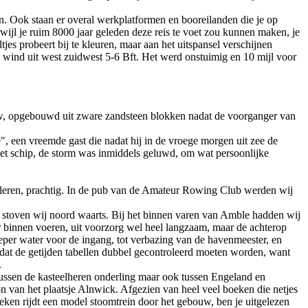
en. Ook staan er overal werkplatformen en booreilanden die je op
ijl je ruim 8000 jaar geleden deze reis te voet zou kunnen maken, je
jes probeert bij te kleuren, maar aan het uitspansel verschijnen
 wind uit west zuidwest 5-6 Bft. Het werd onstuimig en 10 mijl voor
euw, opgebouwd uit zware zandsteen blokken nadat de voorganger van
, een vreemde gast die nadat hij in de vroege morgen uit zee de
het schip, de storm was inmiddels geluwd, om wat persoonlijke
etaleren, prachtig. In de pub van de Amateur Rowing Club werden wij
 stoven wij noord waarts. Bij het binnen varen van Amble hadden wij
aar binnen voeren, uit voorzorg wel heel langzaam, maar de achterop
per water voor de ingang, tot verbazing van de havenmeester, en
l dat de getijden tabellen dubbel gecontroleerd moeten worden, want
.
kt tussen de kasteelheren onderling maar ook tussen Engeland en
on van het plaatsje Alnwick. Afgezien van heel veel boeken die netjes
 boeken rijdt een model stoomtrein door het gebouw, ben je uitgelezen