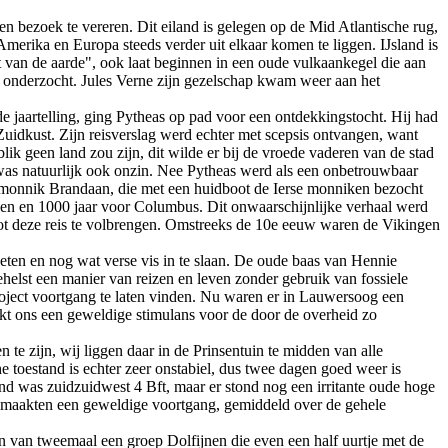
n bezoek te vereren. Dit eiland is gelegen op de Mid Atlantische rug,
erika en Europa steeds verder uit elkaar komen te liggen. IJsland is
van de aarde", ook laat beginnen in een oude vulkaankegel die aan
jn onderzocht. Jules Verne zijn gezelschap kwam weer aan het
 de jaartelling, ging Pytheas op pad voor een ontdekkingstocht. Hij had
uidkust. Zijn reisverslag werd echter met scepsis ontvangen, want
lik geen land zou zijn, dit wilde er bij de vroede vaderen van de stad
 was natuurlijk ook onzin. Nee Pytheas werd als een onbetrouwbaar
wse monnik Brandaan, die met een huidboot de Ierse monniken bezocht
ngen en 1000 jaar voor Columbus. Dit onwaarschijnlijke verhaal werd
ot deze reis te volbrengen. Omstreeks de 10e eeuw waren de Vikingen
eten en nog wat verse vis in te slaan. De oude baas van Hennie
ehelst een manier van reizen en leven zonder gebruik van fossiele
project voortgang te laten vinden. Nu waren er in Lauwersoog een
ijkt ons een geweldige stimulans voor de door de overheid zo
e zijn, wij liggen daar in de Prinsentuin te midden van alle
 toestand is echter zeer onstabiel, dus twee dagen goed weer is
nd was zuidzuidwest 4 Bft, maar er stond nog een irritante oude hoge
ij maakten een geweldige voortgang, gemiddeld over de gehele
en van tweemaal een groep Dolfijnen die even een half uurtje met de