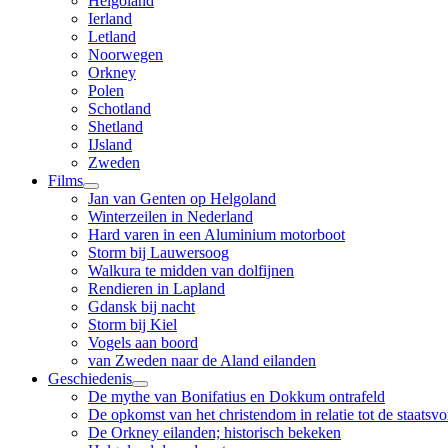
Helgoland
Ierland
Letland
Noorwegen
Orkney
Polen
Schotland
Shetland
IJsland
Zweden
Films
Jan van Genten op Helgoland
Winterzeilen in Nederland
Hard varen in een Aluminium motorboot
Storm bij Lauwersoog
Walkura te midden van dolfijnen
Rendieren in Lapland
Gdansk bij nacht
Storm bij Kiel
Vogels aan boord
van Zweden naar de Aland eilanden
Geschiedenis
De mythe van Bonifatius en Dokkum ontrafeld
De opkomst van het christendom in relatie tot de staatsv
De Orkney eilanden; historisch bekeken