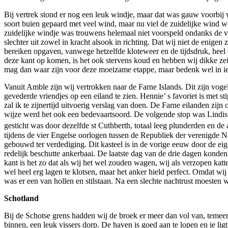
Bij vertrek stond er nog een leuk windje, maar dat was gauw voorbij w
soort buien gepaard met veel wind, maar nu viel de zuidelijke wind w
zuidelijke windje was trouwens helemaal niet voorspeld ondanks de v
slechter uit zowel in kracht alsook in richting. Dat wij niet de enige
bereiken opgaven, vanwege hetzelfde kloteweer en de tijdsdruk, heel e
deze kant op komen, is het ook stervens koud en hebben wij dikke ze
mag dan waar zijn voor deze moeizame etappe, maar bedenk wel in iede
Vanuit Amble zijn wij vertrokken naar de Farne Islands. Dit zijn voge
gevederde vriendjes op een eiland te zien. Hennie’ s favoriet is met s
zal ik te zijnertijd uitvoerig verslag van doen. De Farne eilanden zijn
wijze werd het ook een bedevaartsoord. De volgende stop was Lindisfar
gesticht was door dezelfde st Cuthberth, totaal leeg plunderden en 
tijdens de vier Engelse oorlogen tussen de Republiek der verenigde N
gebouwd ter verdediging. Dit kasteel is in de vorige eeuw door de eig
redelijk beschutte ankerbaai. De laatste dag van de drie dagen konden
kant is het zo dat als wij het wel zouden wagen, wij als verzopen k
wel heel erg lagen te klotsen, maar het anker hield perfect. Omdat w
was er een van hollen en stilstaan. Na een slechte nachtrust moesten
Schotland
Bij de Schotse grens hadden wij de broek er meer dan vol van, tem
binnen, een leuk vissers dorp. De haven is goed aan te lopen en je li