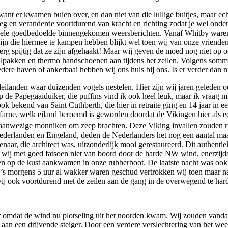
ant er kwamen buien over, en dan niet van die lullige buitjes, maar ec
eg en veranderde voortdurend van kracht en richting zodat je wel onder
ele goedbedoelde binnengekomen weersberichten. Vanaf Whitby waren de v
n zijn die hiermee te kampen hebben blijkt wel toen wij van onze vriend
rg spijtig dat ze zijn afgehaakt! Maar wij geven de moed nog niet op oo
ilpakken en thermo handschoenen aan tijdens het zeilen. Volgens sommi
re haven of ankerbaai hebben wij ons huis bij ons. Is er verder dan ni
leilanden waar duizenden vogels nestelen. Hier zijn wij jaren geleden 
tip de Papegaaiduiker, die puffins vind ik ook heel leuk, maar ik vraag
 ook bekend van Saint Cuthberth, die hier in retraite ging en 14 jaar in e
ne, welk eiland beroemd is geworden doordat de Vikingen hier als eerst
de aanwezige monniken om zeep brachten. Deze Viking invallen zouden 
ederlanden en Engeland, deden de Nederlanders het nog een aantal maal 
enaar, die architect was, uitzonderlijk mooi gerestaureerd. Dit authenti
 wij met goed fatsoen niet van boord door de harde NW wind, enerzijds w
atten op de kust aankwamen in onze rubberboot. De laatste nacht was oo
ij ’s morgens 5 uur al wakker waren geschud vertrokken wij toen maar n
 wij ook voortdurend met de zeilen aan de gang in de overwegend te har
eer omdat de wind nu plotseling uit het noorden kwam. Wij zouden va
gt aan een drijvende steiger. Door een verdere verslechtering van het w