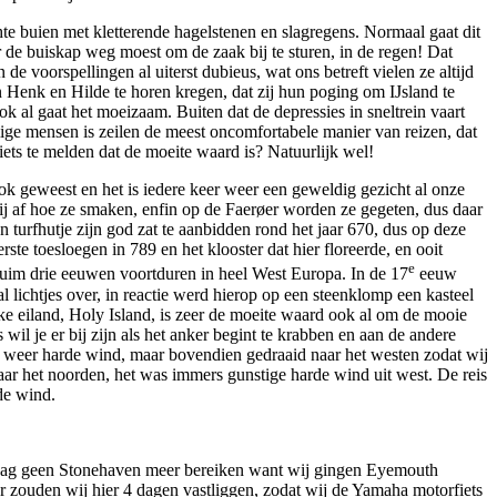
hte buien met kletterende hagelstenen en slagregens. Normaal gaat dit
 de buiskap weg moest om de zaak bij te sturen, in de regen! Dat
oorspellingen al uiterst dubieus, wat ons betreft vielen ze altijd
en Henk en Hilde te horen kregen, dat zij hun poging om IJsland te
k al gaat het moeizaam. Buiten dat de depressies in sneltrein vaart
ge mensen is zeilen de meest oncomfortabele manier van reizen, dat
ets te melden dat de moeite waard is? Natuurlijk wel!
ook geweest en het is iedere keer weer een geweldig gezicht al onze
 mij af hoe ze smaken, enfin op de Faerøer worden ze gegeten, dus daar
en turfhutje zijn god zat te aanbidden rond het jaar 670, dus op deze
e toesloegen in 789 en het klooster dat hier floreerde, en ooit
e
ruim drie eeuwen voortduren in heel West Europa. In de 17
eeuw
lichtjes over, in reactie werd hierop op een steenklomp een kasteel
eke eiland, Holy Island, is zeer de moeite waard ook al om de mooie
il je er bij zijn als het anker begint te krabben en aan de andere
k weer harde wind, maar bovendien gedraaid naar het westen zodat wij
aar het noorden, het was immers gunstige harde wind uit west. De reis
de wind.
ndaag geen Stonehaven meer bereiken want wij gingen Eyemouth
eer zouden wij hier 4 dagen vastliggen, zodat wij de Yamaha motorfiets