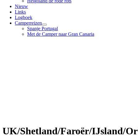
Helgoland de rode rots
Nieuw
Links
Logboek
Camperreizen
Spanje Portugal
Met de Camper naar Gran Canaria
UK/Shetland/Faroër/IJsland/O