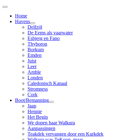
Home
Havens
Delfzijl
De Eems als vaarwater
Esbjerg en Fano
Thyboron
Borkum
Emden
Juist
Leer
Amble
Londen
Caledonisch Kanaal
Stromness
Cork
Boot/Bemanning
Jaap
Hennie
Het Begin
We dopen haar Walkura
Aanpassingen
Teakdek vervangen door een Kurkdek
Walkura was TeKoop, maar