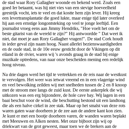
de stad waar Rory Gallagher woonde en bekend werd. Zoals een
goed Ier betaamt, was hij niet vies van een stevige hoeveelheid
geestrijk vocht, iets te veel en dat kostte hem zijn lever. Hij kreeg
een levertransplantatie die goed lukte, maar enige tijd later overleed
hij aan een ernstige longontsteking op veel te jonge leeftijd. Een
journalist vroeg eens aan Jimmy Hendriks, "Hoe voelt het om de
beste gitarist van de wereld te zijn?" Hij antwoordde " Dat weet ik
niet, dat moet je aan Rory Gallagher vragen!". De stad Cork houdt
in ieder geval zijn naam hoog. Naast allerlei bezienswaardigheden
en de oude stad, in de 10e eeuw gesticht door de Vikingen op dit
eiland in de rivier, waren wij 's avonds graag in de stad bij enige
muzikale optredens, van naar onze bescheiden mening een redelijk
hoog niveau.
Na drie dagen werd het tijd te vertrekken en de reis naar de westkust
te vervolgen. Het weer was ietwat vreemd en in een vlagerige wind
en veel bewolking zeilden wij met snelheden tussen de 2 en 8 knoop
met de stroom mee langs de zuid kust. De eerste ankerplek die wij
uitkozen was een erg bijzondere, de hole cave bay. Wij lagen in een
baai beschut voor de wind, die beschutting bestond uit een landtong
die als een halve cirkel in zee stak. Maar op het smalst van deze rots
waren gaten waar doorheen je de zee aan de andere kant kon zien.
Je kunt er met een bootje doorheen varen, de wanden waren beplakt
met Meeuwen en Alken nesten. Met onze bijboot zijn wij op
driekwart van de grot geweest, maar toen we de brekers aan de