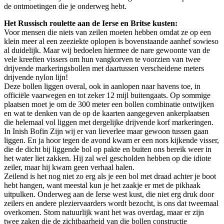
de ontmoetingen die je onderweg hebt.
Het Russisch roulette aan de Ierse en Britse kusten:
Voor mensen die niets van zeilen moeten hebben omdat ze op een
klein meer al een zeeziekte oplopen is bovenstaande aanhef sowieso
al duidelijk. Maar wij bedoelen hiermee de nare gewoonte van de
vele kreeften vissers om hun vangkorven te voorzien van twee
drijvende markeringsbollen met daartussen verscheidene meters
drijvende nylon lijn!
Deze bollen liggen overal, ook in aanlopen naar havens toe, in
officiële vaarwegen en tot zeker 12 mijl buitengaats. Op sommige
plaatsen moet je om de 300 meter een bollen combinatie ontwijken
en wat te denken van de op de kaarten aangegeven ankerplaatsen
die helemaal vol liggen met dergelijke drijvende korf markeringen.
In Inish Bofin Zijn wij er van lieverlee maar gewoon tussen gaan
liggen. En ja hoor tegen de avond kwam er een nors kijkende visser,
die de dicht bij liggende bol op pakte en buiten ons bereik weer in
het water liet zakken. Hij zal wel gescholden hebben op die idiote
zeiler, maar hij kwam geen verhaal halen.
Zeilend is het nog niet zo erg als je een bol met draad achter je boot
hebt hangen, want meestal kun je het zaakje er met de pikhaak
uitpulken. Onderweg aan de Ierse west kust, die niet erg druk door
zeilers en andere pleziervaarders wordt bezocht, is ons dat tweemaal
overkomen. Stom natuurlijk want het was overdag, maar er zijn
twee zaken die de zichtbaarheid van die bollen constructie