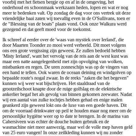
voorbij met het fietsen bergje op en af in de omgeving, het
onderhoud en schoonmaak werkzaam heden, lopen en wat er nog
meer te bedenken valt. Op zondag de dag voor ons vertrek uit deze
vriendelijke baai zaten wij toevallig even in de O'Sullivans, toen er
de "Blessing van de boats" plaats vond. Ook onze Walkura werd
gezegend en dat geeft moed voor de toekomst.
Ik schreef al eerder over de 'waas van mystiek over Ierland', die
door Maarten Toonder zo mooi werd verbeeld. Dit moet volgens
ons een grote vergissing zijn geweest. Ze zullen bedoeld hebben
'Misty Ierland', want het vervolg van de reis aan de west kust was
maar een natte aangelegenheid met zijn opvolging van wolken,
mistbanken en regen. De uren zonneschijn was op de vingers van
een hand te tellen. Ook waren de oceaan deining en windgolven op
bepaalde route's nogal zwaar. In de reeks "zaken die het begeven"
kunnen wij weer wat bijschrijven. Het staaldraad van de
grootzeilschoot knapte door de ruige golfslag en de elektrische
ankerlier begaf het als gevolg van binnen gekomen zeewater. Nadat
wij een aantal van zulke tochtjes hebben gehad en enige malen
geankerd zijn geweest lokt ons de luxe van een goede haven. Dit
om de voorraad drinkwater op peil te houden maar nog meer om de
persoonlijke hygiëne weer op to date te brengen. In de marina van
Cahersiveen was echter de douche buiten gebruik en de
wasmachine niet meer aanwezig, maar wel de volle mep haven geld
van 25 euro vangen! In onze zeilkleding kunnen wij nu zonder