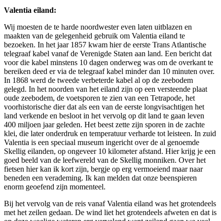
Valentia eiland:
Wij moesten de te harde noordwester even laten uitblazen en
maakten van de gelegenheid gebruik om Valentia eiland te
bezoeken. In het jaar 1857 kwam hier de eerste Trans Atlantische
telegraaf kabel vanaf de Verenigde Staten aan land. Een bericht dat
voor die kabel minstens 10 dagen onderweg was om de overkant te
bereiken deed er via de telegraaf kabel minder dan 10 minuten over.
In 1868 werd de tweede verbeterde kabel al op de zeebodem
gelegd. In het noorden van het eiland zijn op een versteende plaat
oude zeebodem, de voetsporen te zien van een Tetrapode, het
voorhistorische dier dat als een van de eerste longvisachtigen het
land verkende en besloot in het vervolg op dit land te gaan leven
400 miljoen jaar geleden. Het beest zette zijn sporen in de zachte
klei, die later onderdruk en temperatuur verharde tot leisteen. In zuid
Valentia is een speciaal museum ingericht over de al genoemde
Skellig eilanden, op ongeveer 10 kilometer afstand. Hier krijg je een
goed beeld van de leefwereld van de Skellig monniken. Over het
fietsen hier kan ik kort zijn, bergje op erg vermoeiend maar naar
beneden een verademing. Ik kan melden dat onze beenspieren
enorm geoefend zijn momenteel.
Bij het vervolg van de reis vanaf Valentia eiland was het grotendeels
met het zeilen gedaan. De wind liet het grotendeels afweten en dat is