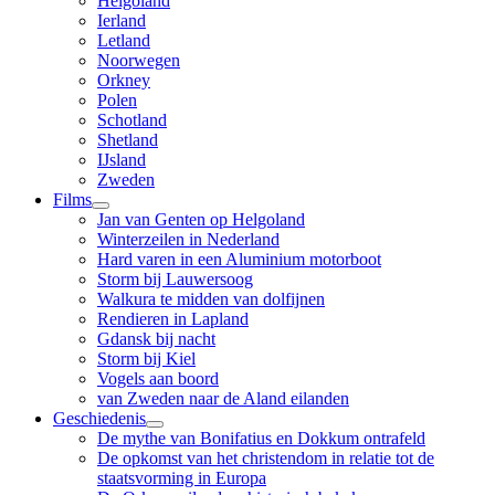
Helgoland
Ierland
Letland
Noorwegen
Orkney
Polen
Schotland
Shetland
IJsland
Zweden
Films
Jan van Genten op Helgoland
Winterzeilen in Nederland
Hard varen in een Aluminium motorboot
Storm bij Lauwersoog
Walkura te midden van dolfijnen
Rendieren in Lapland
Gdansk bij nacht
Storm bij Kiel
Vogels aan boord
van Zweden naar de Aland eilanden
Geschiedenis
De mythe van Bonifatius en Dokkum ontrafeld
De opkomst van het christendom in relatie tot de
staatsvorming in Europa