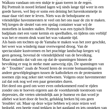
Walkura vandaan om een stukje te gaan toeren in de regen.
Bij Portrush in noord Ierland lagen wij sinds lange tijd weer in een
goede haven, wel liep er soms een deining het havenkommetje in
maar daar viel mee te leven. Niets was de behulpzame en
vriendelijke havenmeesters te veel om het ons naar de zin te maken.
Wij kregen de sleutel van een opslag container waar wij de
motorfiets in konden stallen. Portrush was een typisch Britse
badplaats met een vaste kermis en speelhallen, en tijdens ons verblijf
was het er enorm druk want het was vakantie tijd.
Als basis om tochten op de Yamaha te maken was het zeer geschikt,
het weer was winderig maar overwegend droog. Van de
spectaculaire kustvormen en het prachtige landschap kregen wij
geen genoeg, bovenal de vriendelijkheid van de bevolking.
Maar ondanks dat valt ons op dat de spanningen binnen de
bevolking er nog in sterke mate aanwezig zijn, De spanningen van
de " Troubles" zoals de Noord Ieren de recente bomaanslagen en
andere geweldplegingen tussen de katholieken en de protestanten
noemen zijn nog zeker niet verdwenen. Volgens onze havenmeester
zal dat ook nog wel een paar generaties duren.
Het deed ons goed om weer even onbekommerd rond te rijden
zonder ons te hoeven ergeren aan de voortdurende toestroom van
depressies, die vreten uiteindelijk aan je humeur en dan word je
allebei wat kort door de bocht, gelukkig breken bij ons geen
'troubles' uit. Maar op deze wijze hebben wij onze reizen wel
bedoeld, een beetje rond trekken in het gastland en iets opsteken van