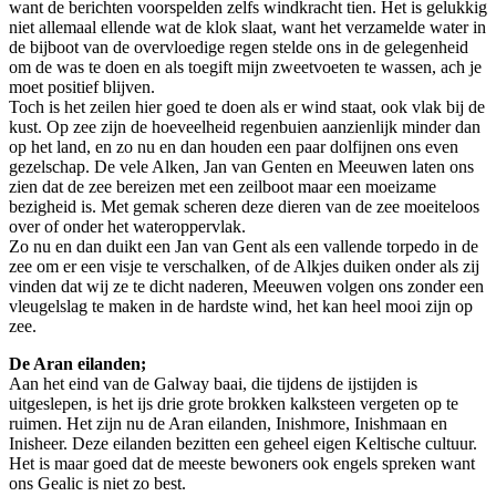
want de berichten voorspelden zelfs windkracht tien. Het is gelukkig
niet allemaal ellende wat de klok slaat, want het verzamelde water in
de bijboot van de overvloedige regen stelde ons in de gelegenheid
om de was te doen en als toegift mijn zweetvoeten te wassen, ach je
moet positief blijven.
Toch is het zeilen hier goed te doen als er wind staat, ook vlak bij de
kust. Op zee zijn de hoeveelheid regenbuien aanzienlijk minder dan
op het land, en zo nu en dan houden een paar dolfijnen ons even
gezelschap. De vele Alken, Jan van Genten en Meeuwen laten ons
zien dat de zee bereizen met een zeilboot maar een moeizame
bezigheid is. Met gemak scheren deze dieren van de zee moeiteloos
over of onder het wateroppervlak.
Zo nu en dan duikt een Jan van Gent als een vallende torpedo in de
zee om er een visje te verschalken, of de Alkjes duiken onder als zij
vinden dat wij ze te dicht naderen, Meeuwen volgen ons zonder een
vleugelslag te maken in de hardste wind, het kan heel mooi zijn op
zee.
De Aran eilanden;
Aan het eind van de Galway baai, die tijdens de ijstijden is
uitgeslepen, is het ijs drie grote brokken kalksteen vergeten op te
ruimen. Het zijn nu de Aran eilanden, Inishmore, Inishmaan en
Inisheer. Deze eilanden bezitten een geheel eigen Keltische cultuur.
Het is maar goed dat de meeste bewoners ook engels spreken want
ons Gealic is niet zo best.