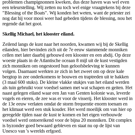
problemen champignonnen kweken, dus deze haven was wel even
een teleurstelling. Wij zetten nu toch wel enige vraagtekens bij deze
"Blessing of the Boats". Wij konden het weten, want de priester zei
nog dat hij voor mooi weer had gebeden tijdens de blessing, nou het
regende dat het goot.
Skellig Michael, het klooster eiland.
Zeilend langs de kust naar het noorden, kwamen wij bij de Skellig
eilanden, hier bevinden zich uit de 7e eeuw stammende monniken
cellen met later daarbij gebouwd een klooster en een abdij. Op deze
woeste plaats in de Atlantische oceaan 8 mijl uit de kust vestigden
zich monniken om ongestoord hun geloofsbeleving te kunnen
volgen. Daarnaast werkten ze zich in het zweet om op deze kale
bergtop in zee onderkomens te bouwen en traptreden uit te hakken
(3 maal 600 stuks). De kleine vlakke stukjes van het eiland werden
als tuin gebruikt voor voedsel samen met wat schapen en geiten. Het
naast gelegen eiland waar een Jan van Genten kolonie was, leverde
vogels en eieren, de zee was er voor de visserij. Het klooster werd in
de 13e eeuw verlaten omdat de storm frequentie enorm toenam en
het klimaat werd een stuk kouder. Het werd moeilijk om van hier op
geregelde tijden naar de kust te komen en het eigen verbouwde
voedsel werd ontoereikend voor de bijna 20 monniken. Dit complex
is byzonder goed bewaard gebleven en staat nu op de lijst van
Unesco van 's werelds erfgoed.