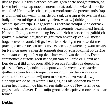
rustige plek. De reis hierheen bevatte geen echte hoogte punten, of
je zou het landschap moeten noemen dat, ook hier zeker de moeite
waard is! Het in vele schakeringen voorkomende groene landschap
is prominent aanwezig, maar de oorzaak daarvan is de overmaat aan
buiigheid en mistige omstandigheden, waar wij duidelijk minder
over te spreken zijn. Dit gegeven is zeer waarschijnlijk de oorzaak
van de vele Ierse pub's waarbinnen de zonnige gezelligheid heerst.
Naast de Lough crew camping bevondt zich weer een megalithisch
grafveld waarvan het grootste graf zich boven op een 276 meter
hoge heuvel bevond. Dit graf was te bezichtigen en bewerkt met
prachtige decoraties en het is tevens een soort kalender, want net als
bij New Grange, vallen de zonnestralen bij zonsopkomst op de 21e
van maart en september op de achter wand van de tombe. Deze
ceremonieële functie geeft het begin van de Lente en Herfst aan.
Dus de zaai tijd en de oogst tijd. Nog een functie van dergelijke
plaatsen. Ons volgende hoogtepunt zou de wereld vermaarde
grafheuvel van New Grange moeten zijn, maar helaas door de
enorme drukte zouden wij uren moeten wachten voordat wij
eindelijk aan de beurt waren. Dat ging dus niet door en bleef er
alleen het museum, de film en een gulle blik op New Grange op
gepaste afstand over. Dit is mijn grootste deceptie van onze reis naar
Ierland.
Dublin: