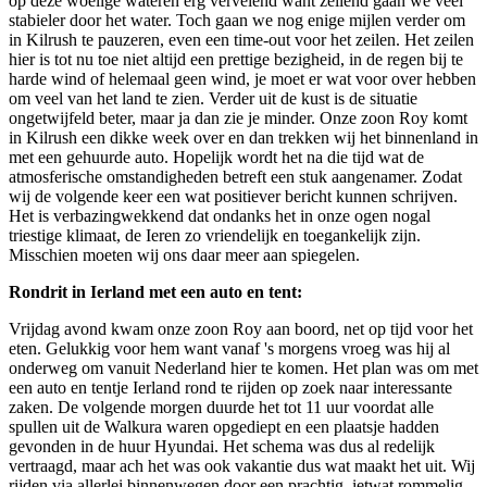
op deze woelige wateren erg vervelend want zeilend gaan we veel
stabieler door het water. Toch gaan we nog enige mijlen verder om
in Kilrush te pauzeren, even een time-out voor het zeilen. Het zeilen
hier is tot nu toe niet altijd een prettige bezigheid, in de regen bij te
harde wind of helemaal geen wind, je moet er wat voor over hebben
om veel van het land te zien. Verder uit de kust is de situatie
ongetwijfeld beter, maar ja dan zie je minder. Onze zoon Roy komt
in Kilrush een dikke week over en dan trekken wij het binnenland in
met een gehuurde auto. Hopelijk wordt het na die tijd wat de
atmosferische omstandigheden betreft een stuk aangenamer. Zodat
wij de volgende keer een wat positiever bericht kunnen schrijven.
Het is verbazingwekkend dat ondanks het in onze ogen nogal
triestige klimaat, de Ieren zo vriendelijk en toegankelijk zijn.
Misschien moeten wij ons daar meer aan spiegelen.
Rondrit in Ierland met een auto en tent:
Vrijdag avond kwam onze zoon Roy aan boord, net op tijd voor het
eten. Gelukkig voor hem want vanaf 's morgens vroeg was hij al
onderweg om vanuit Nederland hier te komen. Het plan was om met
een auto en tentje Ierland rond te rijden op zoek naar interessante
zaken. De volgende morgen duurde het tot 11 uur voordat alle
spullen uit de Walkura waren opgediept en een plaatsje hadden
gevonden in de huur Hyundai. Het schema was dus al redelijk
vertraagd, maar ach het was ook vakantie dus wat maakt het uit. Wij
rijden via allerlei binnenwegen door een prachtig, ietwat rommelig