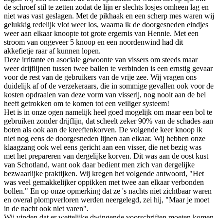
de schroef stil te zetten zodat de lijn er slechts losjes omheen lag en
niet was vast geslagen. Met de pikhaak en een scherp mes waren wij
gelukkig redelijk vlot weer los, waarna ik de doorgesneden eindjes
weer aan elkaar knoopte tot grote ergernis van Hennie. Met een
stroom van ongeveer 5 knoop en een noordenwind had dit
akkefietje raar af kunnen lopen.
Deze irritante en asociale gewoonte van vissers om steeds maar
weer drijflijnen tussen twee ballen te verbinden is een ernstig gevaar
voor de rest van de gebruikers van de vrije zee. Wij vragen ons
duidelijk af of de verzekeraars, die in sommige gevallen ook voor de
kosten opdraaien van deze vorm van visserij, nog nooit aan de bel
heeft getrokken om te komen tot een veiliger systeem!
Het is in onze ogen namelijk heel goed mogelijk om maar een bol te
gebruiken zonder drijflijn, dat scheelt zeker 90% van de schades aan
boten als ook aan de kreeftenkorven. De volgende keer knoop ik
niet nog eens de doorgesneden lijnen aan elkaar. Wij hebben onze
klaagzang ook wel eens gericht aan een visser, die net bezig was
met het prepareren van dergelijke korven. Dit was aan de oost kust
van Schotland, want ook daar bedient men zich van dergelijke
bezwaarlijke praktijken. Wij kregen het volgende antwoord, "Het
was veel gemakkelijker oppikken met twee aan elkaar verbonden
bollen." En op onze opmerking dat ze 's nachts niet zichtbaar waren
en overal plompverloren werden neergelegd, zei hij, "Maar je moet
in de nacht ook niet varen".
Wij vinden dat er wettelijke dwingende voorschriften moeten komen