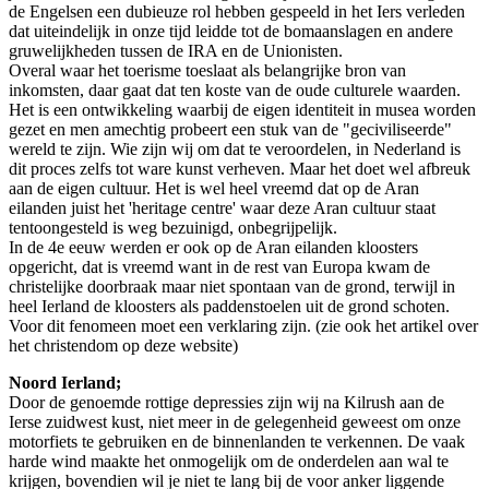
de Engelsen een dubieuze rol hebben gespeeld in het Iers verleden
dat uiteindelijk in onze tijd leidde tot de bomaanslagen en andere
gruwelijkheden tussen de IRA en de Unionisten.
Overal waar het toerisme toeslaat als belangrijke bron van
inkomsten, daar gaat dat ten koste van de oude culturele waarden.
Het is een ontwikkeling waarbij de eigen identiteit in musea worden
gezet en men amechtig probeert een stuk van de "geciviliseerde"
wereld te zijn. Wie zijn wij om dat te veroordelen, in Nederland is
dit proces zelfs tot ware kunst verheven. Maar het doet wel afbreuk
aan de eigen cultuur. Het is wel heel vreemd dat op de Aran
eilanden juist het 'heritage centre' waar deze Aran cultuur staat
tentoongesteld is weg bezuinigd, onbegrijpelijk.
In de 4e eeuw werden er ook op de Aran eilanden kloosters
opgericht, dat is vreemd want in de rest van Europa kwam de
christelijke doorbraak maar niet spontaan van de grond, terwijl in
heel Ierland de kloosters als paddenstoelen uit de grond schoten.
Voor dit fenomeen moet een verklaring zijn. (zie ook het artikel over
het christendom op deze website)
Noord Ierland;
Door de genoemde rottige depressies zijn wij na Kilrush aan de
Ierse zuidwest kust, niet meer in de gelegenheid geweest om onze
motorfiets te gebruiken en de binnenlanden te verkennen. De vaak
harde wind maakte het onmogelijk om de onderdelen aan wal te
krijgen, bovendien wil je niet te lang bij de voor anker liggende