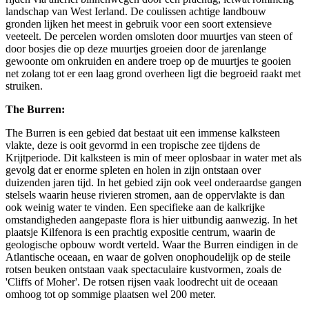
landschap van West Ierland. De coulissen achtige landbouw
gronden lijken het meest in gebruik voor een soort extensieve
veeteelt. De percelen worden omsloten door muurtjes van steen of
door bosjes die op deze muurtjes groeien door de jarenlange
gewoonte om onkruiden en andere troep op de muurtjes te gooien
net zolang tot er een laag grond overheen ligt die begroeid raakt met
struiken.
The Burren:
The Burren is een gebied dat bestaat uit een immense kalksteen
vlakte, deze is ooit gevormd in een tropische zee tijdens de
Krijtperiode. Dit kalksteen is min of meer oplosbaar in water met als
gevolg dat er enorme spleten en holen in zijn ontstaan over
duizenden jaren tijd. In het gebied zijn ook veel onderaardse gangen
stelsels waarin heuse rivieren stromen, aan de oppervlakte is dan
ook weinig water te vinden. Een specifieke aan de kalkrijke
omstandigheden aangepaste flora is hier uitbundig aanwezig. In het
plaatsje Kilfenora is een prachtig expositie centrum, waarin de
geologische opbouw wordt verteld. Waar the Burren eindigen in de
Atlantische oceaan, en waar de golven onophoudelijk op de steile
rotsen beuken ontstaan vaak spectaculaire kustvormen, zoals de
'Cliffs of Moher'. De rotsen rijsen vaak loodrecht uit de oceaan
omhoog tot op sommige plaatsen wel 200 meter.