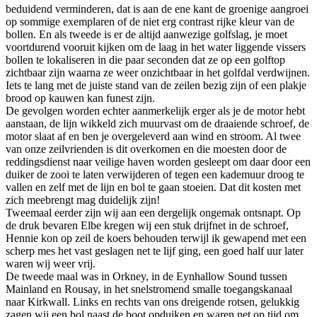
beduidend verminderen, dat is aan de ene kant de groenige aangroei
op sommige exemplaren of de niet erg contrast rijke kleur van de
bollen. En als tweede is er de altijd aanwezige golfslag, je moet
voortdurend vooruit kijken om de laag in het water liggende vissers
bollen te lokaliseren in die paar seconden dat ze op een golftop
zichtbaar zijn waarna ze weer onzichtbaar in het golfdal verdwijnen.
Iets te lang met de juiste stand van de zeilen bezig zijn of een plakje
brood op kauwen kan funest zijn.
De gevolgen worden echter aanmerkelijk erger als je de motor hebt
aanstaan, de lijn wikkeld zich muurvast om de draaiende schroef, de
motor slaat af en ben je overgeleverd aan wind en stroom. Al twee
van onze zeilvrienden is dit overkomen en die moesten door de
reddingsdienst naar veilige haven worden gesleept om daar door een
duiker de zooi te laten verwijderen of tegen een kademuur droog te
vallen en zelf met de lijn en bol te gaan stoeien. Dat dit kosten met
zich meebrengt mag duidelijk zijn!
Tweemaal eerder zijn wij aan een dergelijk ongemak ontsnapt. Op
de druk bevaren Elbe kregen wij een stuk drijfnet in de schroef,
Hennie kon op zeil de koers behouden terwijl ik gewapend met een
scherp mes het vast geslagen net te lijf ging, een goed half uur later
waren wij weer vrij.
De tweede maal was in Orkney, in de Eynhallow Sound tussen
Mainland en Rousay, in het snelstromend smalle toegangskanaal
naar Kirkwall. Links en rechts van ons dreigende rotsen, gelukkig
zagen wij een bol naast de boot opduiken en waren net op tijd om