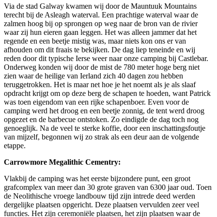
Via de stad Galway kwamen wij door de Mauntuuk Mountains
terecht bij de Asleagh waterval. Een prachtige waterval waar de
zalmen hoog bij op sprongen op weg naar de bron van de rivier
waar zij hun eieren gaan leggen. Het was alleen jammer dat het
regende en een beetje mistig was, maar niets kon ons er van
afhouden om dit fraais te bekijken. De dag liep teneinde en wij
reden door dit typische Ierse weer naar onze camping bij Castlebar.
Onderweg konden wij door de mist de 780 meter hoge berg niet
zien waar de heilige van Ierland zich 40 dagen zou hebben
teruggetrokken. Het is maar net hoe je het noemt als je als slaaf
opdracht krijgt om op deze berg de schapen te hoeden, want Patrick
was toen eigendom van een rijke schapenboer. Even voor de
camping werd het droog en een beetje zonnig, de tent werd droog
opgezet en de barbecue ontstoken. Zo eindigde de dag toch nog
genoeglijk. Na de veel te sterke koffie, door een inschattingsfoutje
van mijzelf, begonnen wij zo strak als een deur aan de volgende
etappe.
Carrowmore Megalithic Cementry:
Vlakbij de camping was het eerste bijzondere punt, een groot
grafcomplex van meer dan 30 grote graven van 6300 jaar oud. Toen
de Neolithische vroege landbouw tijd zijn intrede deed werden
dergelijke plaatsen opgericht. Deze plaatsen vervulden zeer veel
functies. Het zijn ceremoniële plaatsen, het zijn plaatsen waar de