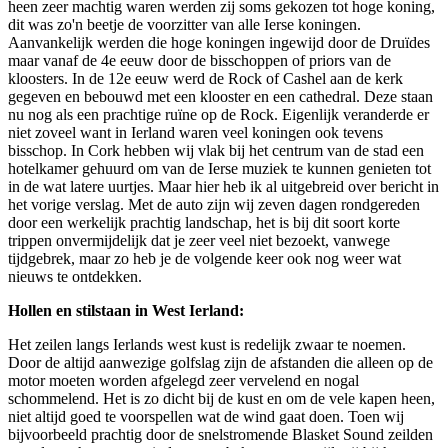
heen zeer machtig waren werden zij soms gekozen tot hoge koning,
dit was zo'n beetje de voorzitter van alle Ierse koningen.
Aanvankelijk werden die hoge koningen ingewijd door de Druïdes
maar vanaf de 4e eeuw door de bisschoppen of priors van de
kloosters. In de 12e eeuw werd de Rock of Cashel aan de kerk
gegeven en bebouwd met een klooster en een cathedral. Deze staan
nu nog als een prachtige ruïne op de Rock. Eigenlijk veranderde er
niet zoveel want in Ierland waren veel koningen ook tevens
bisschop. In Cork hebben wij vlak bij het centrum van de stad een
hotelkamer gehuurd om van de Ierse muziek te kunnen genieten tot
in de wat latere uurtjes. Maar hier heb ik al uitgebreid over bericht in
het vorige verslag. Met de auto zijn wij zeven dagen rondgereden
door een werkelijk prachtig landschap, het is bij dit soort korte
trippen onvermijdelijk dat je zeer veel niet bezoekt, vanwege
tijdgebrek, maar zo heb je de volgende keer ook nog weer wat
nieuws te ontdekken.
Hollen en stilstaan in West Ierland:
Het zeilen langs Ierlands west kust is redelijk zwaar te noemen.
Door de altijd aanwezige golfslag zijn de afstanden die alleen op de
motor moeten worden afgelegd zeer vervelend en nogal
schommelend. Het is zo dicht bij de kust en om de vele kapen heen,
niet altijd goed te voorspellen wat de wind gaat doen. Toen wij
bijvoorbeeld prachtig door de snelstromende Blasket Sound zeilden