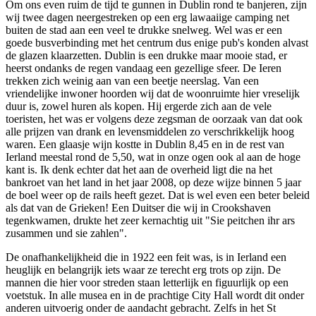
Om ons even ruim de tijd te gunnen in Dublin rond te banjeren, zijn
wij twee dagen neergestreken op een erg lawaaiige camping net
buiten de stad aan een veel te drukke snelweg. Wel was er een
goede busverbinding met het centrum dus enige pub's konden alvast
de glazen klaarzetten. Dublin is een drukke maar mooie stad, er
heerst ondanks de regen vandaag een gezellige sfeer. De Ieren
trekken zich weinig aan van een beetje neerslag. Van een
vriendelijke inwoner hoorden wij dat de woonruimte hier vreselijk
duur is, zowel huren als kopen. Hij ergerde zich aan de vele
toeristen, het was er volgens deze zegsman de oorzaak van dat ook
alle prijzen van drank en levensmiddelen zo verschrikkelijk hoog
waren. Een glaasje wijn kostte in Dublin 8,45 en in de rest van
Ierland meestal rond de 5,50, wat in onze ogen ook al aan de hoge
kant is. Ik denk echter dat het aan de overheid ligt die na het
bankroet van het land in het jaar 2008, op deze wijze binnen 5 jaar
de boel weer op de rails heeft gezet. Dat is wel even een beter beleid
als dat van de Grieken! Een Duitser die wij in Crookshaven
tegenkwamen, drukte het zeer kernachtig uit "Sie peitchen ihr ars
zusammen und sie zahlen".
De onafhankelijkheid die in 1922 een feit was, is in Ierland een
heuglijk en belangrijk iets waar ze terecht erg trots op zijn. De
mannen die hier voor streden staan letterlijk en figuurlijk op een
voetstuk. In alle musea en in de prachtige City Hall wordt dit onder
anderen uitvoerig onder de aandacht gebracht. Zelfs in het St