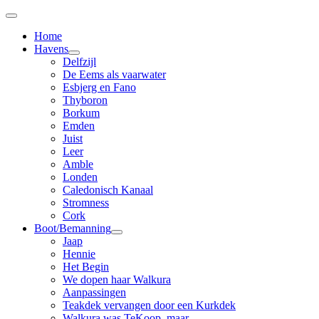
Home
Havens
Delfzijl
De Eems als vaarwater
Esbjerg en Fano
Thyboron
Borkum
Emden
Juist
Leer
Amble
Londen
Caledonisch Kanaal
Stromness
Cork
Boot/Bemanning
Jaap
Hennie
Het Begin
We dopen haar Walkura
Aanpassingen
Teakdek vervangen door een Kurkdek
Walkura was TeKoop, maar