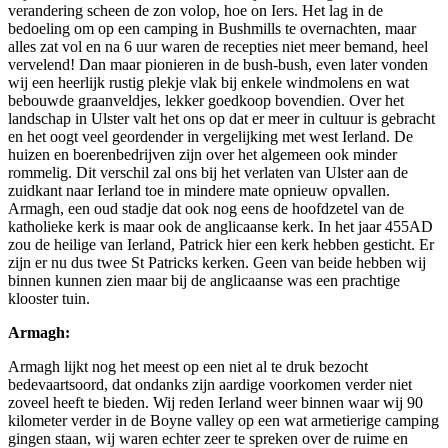
verandering scheen de zon volop, hoe on Iers. Het lag in de
bedoeling om op een camping in Bushmills te overnachten, maar
alles zat vol en na 6 uur waren de recepties niet meer bemand, heel
vervelend! Dan maar pionieren in de bush-bush, even later vonden
wij een heerlijk rustig plekje vlak bij enkele windmolens en wat
bebouwde graanveldjes, lekker goedkoop bovendien. Over het
landschap in Ulster valt het ons op dat er meer in cultuur is gebracht
en het oogt veel geordender in vergelijking met west Ierland. De
huizen en boerenbedrijven zijn over het algemeen ook minder
rommelig. Dit verschil zal ons bij het verlaten van Ulster aan de
zuidkant naar Ierland toe in mindere mate opnieuw opvallen.
Armagh, een oud stadje dat ook nog eens de hoofdzetel van de
katholieke kerk is maar ook de anglicaanse kerk. In het jaar 455AD
zou de heilige van Ierland, Patrick hier een kerk hebben gesticht. Er
zijn er nu dus twee St Patricks kerken. Geen van beide hebben wij
binnen kunnen zien maar bij de anglicaanse was een prachtige
klooster tuin.
Armagh:
Armagh lijkt nog het meest op een niet al te druk bezocht
bedevaartsoord, dat ondanks zijn aardige voorkomen verder niet
zoveel heeft te bieden. Wij reden Ierland weer binnen waar wij 90
kilometer verder in de Boyne valley op een wat armetierige camping
gingen staan, wij waren echter zeer te spreken over de ruime en