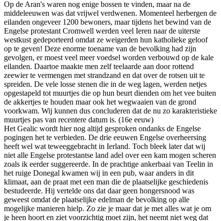
Op de Aran's waren nog enige bossen te vinden, maar na de
middeleeuwen was dat vrijwel verdwenen. Momenteel herbergen de
eilanden ongeveer 1200 bewoners, maar tijdens het bewind van de
Engelse protestant Cromwell werden veel Ieren naar de uiterste
westkust gedeporteerd omdat ze weigerden hun katholieke geloof
op te geven! Deze enorme toename van de bevolking had zijn
gevolgen, er moest veel meer voedsel worden verbouwd op de kale
eilanden. Daartoe maakte men zelf teelaarde aan door rottend
zeewier te vermengen met strandzand en dat over de rotsen uit te
spreiden. De vele losse stenen die in de weg lagen, werden netjes
opgestapeld tot muurtjes die op hun beurt dienden om het vee buiten
de akkertjes te houden maar ook het wegwaaien van de grond
voorkwam. Wij kunnen dus concluderen dat de nu zo karakteristieke
muurtjes pas van recentere datum is. (16e eeuw)
Het Gealic wordt hier nog altijd gesproken ondanks de Engelse
pogingen het te verbieden. De drie eeuwen Engelse overheersing
heeft wel wat teweeggebracht in Ierland. Toch bleek later dat wij
niet alle Engelse protestantse land adel over een kam mogen scheren
zoals ik eerder suggereerde. In de prachtige ankerbaai van Teelin in
het ruige Donegal kwamen wij in een pub, waar anders in dit
klimaat, aan de praat met een man die de plaatselijke geschiedenis
bestudeerde. Hij vertelde ons dat daar geen hongersnood was
geweest omdat de plaatselijke edelman de bevolking op alle
mogelijke manieren hielp. Zo zie je maar dat je met alles wat je om
je heen hoort en ziet voorzichtig moet zijn, het neemt niet weg dat