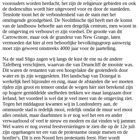
voorouders worden herdacht, het zijn de religieuze gebieden en ook
de dodencultus wordt hier uitgevoerd voor en door de stamleden.
Tenslotte toont het de verbondenheid van de stam met het
omringende grondgebied. De Neolithische tijd heeft met de komst
van de landbouw behoefte aan een dergelijk centrum, men woont in
de omgeving en verbouwt er zijn voedsel. De grootte van dit
Carrowmore, maar ook de grandeur van New Grange, laten
vermoeden dat hier al een behoorlijke bevolkingsgroep aanwezig
moet zijn geweest omstreeks 4000 jaar voor de jaartelling.
Na de stad Sligo zagen wij langs de kust de ene na de andere
Tafelberg verschijnen, waarvan die van Drumcliff de mooiste was.
Dit waren de restanten van een hoogvlakte die grotendeels door
water en ijs zijn weggesleten. Het landschap van Donegal is
werkelijk heel bijzonder en ruig, maar de afstanden die we moeten
rijden zijn groot en temeer omdat de wegen hier niet berekend zijn
op hogere gemiddelde snelheden trekken we maar langzaam door
Ierland, het voordeel is wel dat je veel meer van de omgeving ziet.
Tegen het middaguur kwamen wij in Londonderry aan, de
ommuurde stad is redelijk mooi, redelijk omdat de muur wel mooi
alles omsluit, maar daarbinnen is er nog wel het een en ander
verwaarloosd of veel te nieuw en modern en dat vinden wij jammer.
Wel waren er nog overal feestversieringen te zien die op de 12e juli
zijn opgehangen ter ere van de protestantse oranje marsen en de
bonfire's. Dit is een Noord Iers protestants feest. Hier wordt