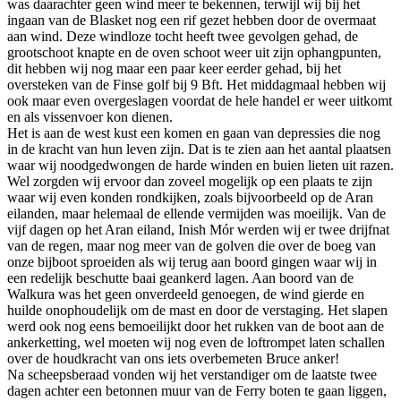
was daarachter geen wind meer te bekennen, terwijl wij bij het
ingaan van de Blasket nog een rif gezet hebben door de overmaat
aan wind. Deze windloze tocht heeft twee gevolgen gehad, de
grootschoot knapte en de oven schoot weer uit zijn ophangpunten,
dit hebben wij nog maar een paar keer eerder gehad, bij het
oversteken van de Finse golf bij 9 Bft. Het middagmaal hebben wij
ook maar even overgeslagen voordat de hele handel er weer uitkomt
en als vissenvoer kon dienen.
Het is aan de west kust een komen en gaan van depressies die nog
in de kracht van hun leven zijn. Dat is te zien aan het aantal plaatsen
waar wij noodgedwongen de harde winden en buien lieten uit razen.
Wel zorgden wij ervoor dan zoveel mogelijk op een plaats te zijn
waar wij even konden rondkijken, zoals bijvoorbeeld op de Aran
eilanden, maar helemaal de ellende vermijden was moeilijk. Van de
vijf dagen op het Aran eiland, Inish Mór werden wij er twee drijfnat
van de regen, maar nog meer van de golven die over de boeg van
onze bijboot sproeiden als wij terug aan boord gingen waar wij in
een redelijk beschutte baai geankerd lagen. Aan boord van de
Walkura was het geen onverdeeld genoegen, de wind gierde en
huilde onophoudelijk om de mast en door de verstaging. Het slapen
werd ook nog eens bemoeilijkt door het rukken van de boot aan de
ankerketting, wel moeten wij nog even de loftrompet laten schallen
over de houdkracht van ons iets overbemeten Bruce anker!
Na scheepsberaad vonden wij het verstandiger om de laatste twee
dagen achter een betonnen muur van de Ferry boten te gaan liggen,