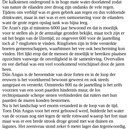
De kalkstenen ondergrond is in hoge mate water doorlatend zodat
van nature de eilanden zeer droog zijn ondanks de vele regen.
Tijdens ons verblijf was er geen gebrek aan regen en dus voldoende
drinkwater, maar in mei was er een rantsoenering voor de eilanders
want de grote regen opslag tank was bijna leeg.
De Aran's zijn al minstens 6000 jaar bewoond en dat is moeilijk
voor te stellen als je de armzalige gronden bekijkt, maar toch zijn er
uit het begin van de IJzertijd, zo ongeveer 600 voor de jaartelling
toch al 7 ringforten te vinden. Ringforten zijn in feite versterkte
boeren gemeenschappen, waarbinnen het vee ook bescherming kon
vinden. Het lijkt erop dat de mensen de moeilijk te bereiken plaatsen
opzochten vanwege de onveiligheid in de samenleving. Overvallen
en vee diefstal was een veel voorkomend verschijnsel door de jaren
heen.
Dún Angus is de beroemdste van deze forten en in de loop der
eeuwen is het voortdurend bewoont geweest en ook steeds
aangepast en versterkt. Omstreeks 800 na de jaartelling is het zelfs
voorzien van een soort paarden hindernis muur, de los
rechtopstaande scherpe stenen verhinderden dat ruiters met hun
paarden de muren konden bestormen.
Nu is het landschap wel enorm veranderd in de loop van de tijd.
Toen Dún Angus voor het eerst gebouwd werd, bulderde het water
van de oceaan nog niet tegen de steile rotswand waarop het fort staat
maar was er een brede strook droge grond met wat duinen en
lagunes. Het zeeniveau stond zeker 6 meter lager dan tegenwoordig.