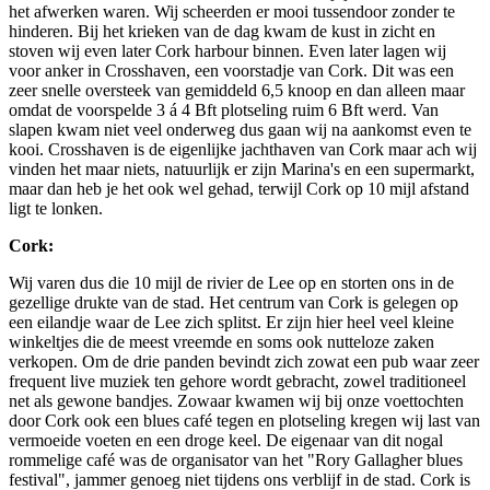
het afwerken waren. Wij scheerden er mooi tussendoor zonder te
hinderen. Bij het krieken van de dag kwam de kust in zicht en
stoven wij even later Cork harbour binnen. Even later lagen wij
voor anker in Crosshaven, een voorstadje van Cork. Dit was een
zeer snelle oversteek van gemiddeld 6,5 knoop en dan alleen maar
omdat de voorspelde 3 á 4 Bft plotseling ruim 6 Bft werd. Van
slapen kwam niet veel onderweg dus gaan wij na aankomst even te
kooi. Crosshaven is de eigenlijke jachthaven van Cork maar ach wij
vinden het maar niets, natuurlijk er zijn Marina's en een supermarkt,
maar dan heb je het ook wel gehad, terwijl Cork op 10 mijl afstand
ligt te lonken.
Cork:
Wij varen dus die 10 mijl de rivier de Lee op en storten ons in de
gezellige drukte van de stad. Het centrum van Cork is gelegen op
een eilandje waar de Lee zich splitst. Er zijn hier heel veel kleine
winkeltjes die de meest vreemde en soms ook nutteloze zaken
verkopen. Om de drie panden bevindt zich zowat een pub waar zeer
frequent live muziek ten gehore wordt gebracht, zowel traditioneel
net als gewone bandjes. Zowaar kwamen wij bij onze voettochten
door Cork ook een blues café tegen en plotseling kregen wij last van
vermoeide voeten en een droge keel. De eigenaar van dit nogal
rommelige café was de organisator van het "Rory Gallagher blues
festival", jammer genoeg niet tijdens ons verblijf in de stad. Cork is