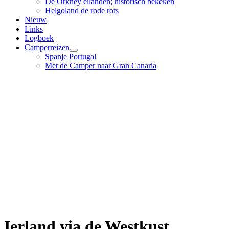
De Orkney eilanden; historisch bekeken
Helgoland de rode rots
Nieuw
Links
Logboek
Camperreizen
Spanje Portugal
Met de Camper naar Gran Canaria
Ierland via de Westkust