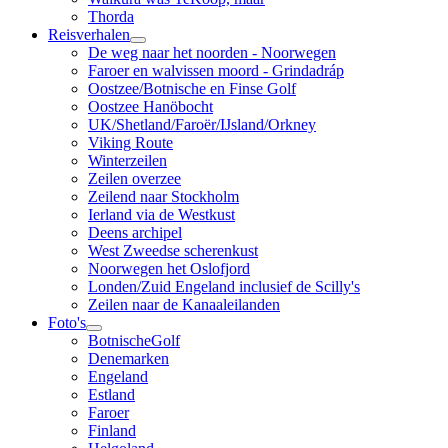
Thorda
Reisverhalen
De weg naar het noorden - Noorwegen
Faroer en walvissen moord - Grindadráp
Oostzee/Botnische en Finse Golf
Oostzee Hanöbocht
UK/Shetland/Faroër/IJsland/Orkney
Viking Route
Winterzeilen
Zeilen overzee
Zeilend naar Stockholm
Ierland via de Westkust
Deens archipel
West Zweedse scherenkust
Noorwegen het Oslofjord
Londen/Zuid Engeland inclusief de Scilly's
Zeilen naar de Kanaaleilanden
Foto's
BotnischeGolf
Denemarken
Engeland
Estland
Faroer
Finland