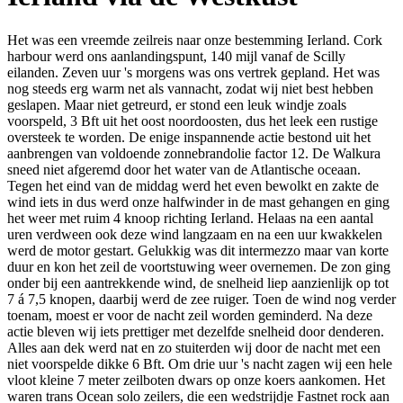
Het was een vreemde zeilreis naar onze bestemming Ierland. Cork
harbour werd ons aanlandingspunt, 140 mijl vanaf de Scilly
eilanden. Zeven uur 's morgens was ons vertrek gepland. Het was
nog steeds erg warm net als vannacht, zodat wij niet best hebben
geslapen. Maar niet getreurd, er stond een leuk windje zoals
voorspeld, 3 Bft uit het oost noordoosten, dus het leek een rustige
oversteek te worden. De enige inspannende actie bestond uit het
aanbrengen van voldoende zonnebrandolie factor 12. De Walkura
sneed niet afgeremd door het water van de Atlantische oceaan.
Tegen het eind van de middag werd het even bewolkt en zakte de
wind iets in dus werd onze halfwinder in de mast gehangen en ging
het weer met ruim 4 knoop richting Ierland. Helaas na een aantal
uren verdween ook deze wind langzaam en na een uur kwakkelen
werd de motor gestart. Gelukkig was dit intermezzo maar van korte
duur en kon het zeil de voortstuwing weer overnemen. De zon ging
onder bij een aantrekkende wind, de snelheid liep aanzienlijk op tot
7 á 7,5 knopen, daarbij werd de zee ruiger. Toen de wind nog verder
toenam, moest er voor de nacht zeil worden geminderd. Na deze
actie bleven wij iets prettiger met dezelfde snelheid door denderen.
Alles aan dek werd nat en zo stuiterden wij door de nacht met een
niet voorspelde dikke 6 Bft. Om drie uur 's nacht zagen wij een hele
vloot kleine 7 meter zeilboten dwars op onze koers aankomen. Het
waren trans Ocean solo zeilers, die een wedstrijdje Fastnet rock aan