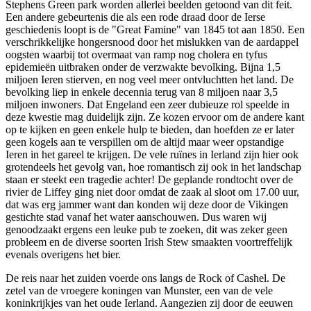
Stephens Green park worden allerlei beelden getoond van dit feit.
Een andere gebeurtenis die als een rode draad door de Ierse
geschiedenis loopt is de "Great Famine" van 1845 tot aan 1850. Een
verschrikkelijke hongersnood door het mislukken van de aardappel
oogsten waarbij tot overmaat van ramp nog cholera en tyfus
epidemieën uitbraken onder de verzwakte bevolking. Bijna 1,5
miljoen Ieren stierven, en nog veel meer ontvluchtten het land. De
bevolking liep in enkele decennia terug van 8 miljoen naar 3,5
miljoen inwoners. Dat Engeland een zeer dubieuze rol speelde in
deze kwestie mag duidelijk zijn. Ze kozen ervoor om de andere kant
op te kijken en geen enkele hulp te bieden, dan hoefden ze er later
geen kogels aan te verspillen om de altijd maar weer opstandige
Ieren in het gareel te krijgen. De vele ruïnes in Ierland zijn hier ook
grotendeels het gevolg van, hoe romantisch zij ook in het landschap
staan er steekt een tragedie achter! De geplande rondtocht over de
rivier de Liffey ging niet door omdat de zaak al sloot om 17.00 uur,
dat was erg jammer want dan konden wij deze door de Vikingen
gestichte stad vanaf het water aanschouwen. Dus waren wij
genoodzaakt ergens een leuke pub te zoeken, dit was zeker geen
probleem en de diverse soorten Irish Stew smaakten voortreffelijk
evenals overigens het bier.
De reis naar het zuiden voerde ons langs de Rock of Cashel. De
zetel van de vroegere koningen van Munster, een van de vele
koninkrijkjes van het oude Ierland. Aangezien zij door de eeuwen