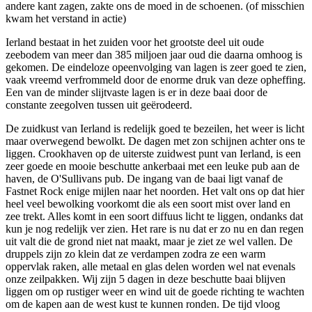
andere kant zagen, zakte ons de moed in de schoenen. (of misschien
kwam het verstand in actie)
Ierland bestaat in het zuiden voor het grootste deel uit oude
zeebodem van meer dan 385 miljoen jaar oud die daarna omhoog is
gekomen. De eindeloze opeenvolging van lagen is zeer goed te zien,
vaak vreemd verfrommeld door de enorme druk van deze opheffing.
Een van de minder slijtvaste lagen is er in deze baai door de
constante zeegolven tussen uit geërodeerd.
De zuidkust van Ierland is redelijk goed te bezeilen, het weer is licht
maar overwegend bewolkt. De dagen met zon schijnen achter ons te
liggen. Crookhaven op de uiterste zuidwest punt van Ierland, is een
zeer goede en mooie beschutte ankerbaai met een leuke pub aan de
haven, de O'Sullivans pub. De ingang van de baai ligt vanaf de
Fastnet Rock enige mijlen naar het noorden. Het valt ons op dat hier
heel veel bewolking voorkomt die als een soort mist over land en
zee trekt. Alles komt in een soort diffuus licht te liggen, ondanks dat
kun je nog redelijk ver zien. Het rare is nu dat er zo nu en dan regen
uit valt die de grond niet nat maakt, maar je ziet ze wel vallen. De
druppels zijn zo klein dat ze verdampen zodra ze een warm
oppervlak raken, alle metaal en glas delen worden wel nat evenals
onze zeilpakken. Wij zijn 5 dagen in deze beschutte baai blijven
liggen om op rustiger weer en wind uit de goede richting te wachten
om de kapen aan de west kust te kunnen ronden. De tijd vloog