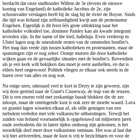
herdacht dat onze stadhouder Willem de 3e (tevens de nieuwe
koning van Engeland) de katholieke Jacobus de 2e, zijn
schoonvader verslagen heeft bij de slag bij de rivier de Boyne. Sinds
die tijd was Ierland zijn zelfstandigheid kwijt aan de protestantse
Engelsen. Eigenlijk is dit feest één grote uitlokking naar het
katholieke volksdeel toe, dominee Paisley kan als kwade integrant
tevreden zijn. In the name of the lord, halleluja. Even verderop in
Ulster lagen nog de smeulende resten van de omstreden bonfire's.
Het mag dan vrede zijn tussen katholieken en protestanten, maar de
spanningen zijn er nog zeker. Oranje marsen die door katholieke
wijken gaan en de gevaarlijke situaties met de bonfire's. Bovendien
als je een kerk wilt bekijken dan moet je eerst aanbellen, en dat is
elders heel ongewoon! Politiek vliegen ze elkaar ook steeds in de
haren over van alles en nog wat.
Na enige uren, uiteraard veel te kort in Derry te zijn geweest, zijn
wij door gereisd naar de Giant's Causeway, de trap van de reuzen.
Dit is een enorm veld met zeskantige basalt blokken die de zee
inloopt, maar de omringende kust is ook zeer de moeite waard. Lava
en graniet lagen wisselen elkaar af, als stille getuigen van een
turbulent verleden met vele vulkanische uitbarstingen. Terwijl het
zuiden van Ierland voornamelijk is opgebouwd uit miljoenen jaren
oude zeebodems die in latere tijden omhoog zijn gekomen, is het
noordelijk deel meer door vulkanisme ontstaan. Het was al laat dat
wij hier arriveerden, maar de kust is vrij te bezichtigen en voor de