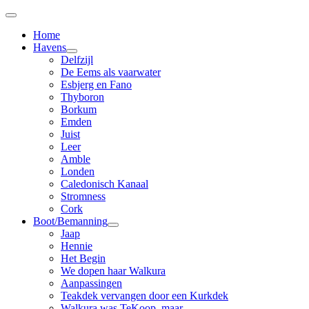
Home
Havens
Delfzijl
De Eems als vaarwater
Esbjerg en Fano
Thyboron
Borkum
Emden
Juist
Leer
Amble
Londen
Caledonisch Kanaal
Stromness
Cork
Boot/Bemanning
Jaap
Hennie
Het Begin
We dopen haar Walkura
Aanpassingen
Teakdek vervangen door een Kurkdek
Walkura was TeKoop, maar