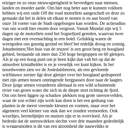
reiziger en zo onze nieuwsgierigheid te bevredigen naar mensen,
landen en moeder aarde. Om hier nog beter aan te kunnen voldoen
hebben wij een oude Off the road motorfiets aangeschaft en deze zo
gemaakt dat het in delen uit elkaar te nemen is en aan boord van
onze 34 voeter van de Stadt opgeborgen kan worden. De actieradius
van ons wordt hier enorm door vergroot. Vanuit Mundal zijn wij 5
dagen op de motorfiets rond het Sognefjord gereden, waarvan twee
dagen met een overnachting in een hotel. Gelukkig waren de
weergoden ons gunstig gezind en bleef het redelijk droog en zonnig.
Jotunheimen;'Het huis van de reuzen' is een groot berg en hoogland
gebied, bestaande uit meer dan 250 hoge bergtoppen en 60 gletsjers.
Als je op een hoog punt om je heen kijkt dan valt het op dat de
atmosfeer kristalhelder is en je vreselijk ver kunt kijken. In het
noordwesten zien we de Jostedalsbreeen, als een gevloerde
wit/blauwe zeester ligt deze gletsjer over het hoogland gedrapeerd
met zijn armen tussen omringende bergpassen door naar de laagtes.
Deze ijzige armen veranderen allemaal in een wild schuimende
rivier van groen water die zich in de diepte stort richting de fjord.
Om ons heen liggen op schaduw plekken nog grote sneeuwvelden,
waar de zon echter zijn werk kan doen is het een gedrang van
planten in de meest vreemde kleuren en vormen, maar over het
algemeen veel kleiner van stuk dan we zouden vermoeden. Ook
wezeltjes, hermelijntjes en muizen zijn er in overvloed. Als je
bedenkt dat de sneeuwdeken slechts voor drie maanden gedeeltelijk
is weggesmolten is dit van een grootsheid die nauwelijks te