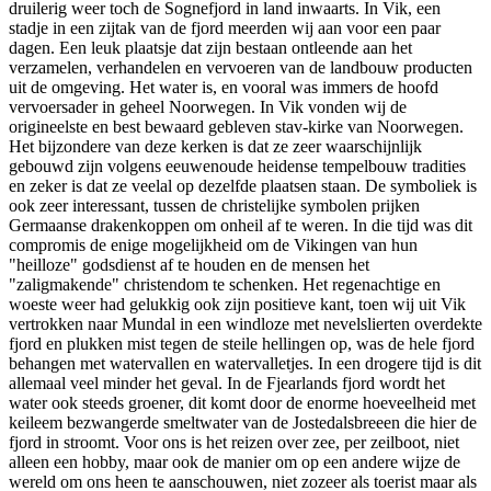
druilerig weer toch de Sognefjord in land inwaarts. In Vik, een
stadje in een zijtak van de fjord meerden wij aan voor een paar
dagen. Een leuk plaatsje dat zijn bestaan ontleende aan het
verzamelen, verhandelen en vervoeren van de landbouw producten
uit de omgeving. Het water is, en vooral was immers de hoofd
vervoersader in geheel Noorwegen. In Vik vonden wij de
origineelste en best bewaard gebleven stav-kirke van Noorwegen.
Het bijzondere van deze kerken is dat ze zeer waarschijnlijk
gebouwd zijn volgens eeuwenoude heidense tempelbouw tradities
en zeker is dat ze veelal op dezelfde plaatsen staan. De symboliek is
ook zeer interessant, tussen de christelijke symbolen prijken
Germaanse drakenkoppen om onheil af te weren. In die tijd was dit
compromis de enige mogelijkheid om de Vikingen van hun
"heilloze" godsdienst af te houden en de mensen het
"zaligmakende" christendom te schenken. Het regenachtige en
woeste weer had gelukkig ook zijn positieve kant, toen wij uit Vik
vertrokken naar Mundal in een windloze met nevelslierten overdekte
fjord en plukken mist tegen de steile hellingen op, was de hele fjord
behangen met watervallen en watervalletjes. In een drogere tijd is dit
allemaal veel minder het geval. In de Fjearlands fjord wordt het
water ook steeds groener, dit komt door de enorme hoeveelheid met
keileem bezwangerde smeltwater van de Jostedalsbreeen die hier de
fjord in stroomt. Voor ons is het reizen over zee, per zeilboot, niet
alleen een hobby, maar ook de manier om op een andere wijze de
wereld om ons heen te aanschouwen, niet zozeer als toerist maar als