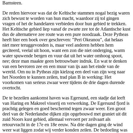
Barnsteen.
De reden hiervoor was dat de Keltische stammen nogal bezig waren
zich bewust te worden van hun macht, waardoor zij tol gingen
vragen of het de handelaren verbieden door hun gebied te trekken.
Het Keltische gebied liep vanaf de zwarte zee tot de Atlantische kust
dus de alternatieve zee route was een pure noodzaak. Deze Pytheas
heeft hier een boek over geschreven: "Peri Okeanou", dat helaas
niet meer teruggevonden is, maar veel anderen hebben hem
geciteerd, veelal uit hoon, want een zon die niet onderging, warm
water spuwende bergen en vuur dat uit het water omhoog spoot,
nee; deze man maakte geen betrouwbare indruk. En wat te denken
van een bevroren zee en een muur van ijs aan het einde van de
wereld. Om nu in Pytheas zijn kielzog een deel van zijn weg naar
het Noorden te kunnen zeilen, trad plan B in werking: Het
voorkomen van serieus zwaar weer tijdens de drie dagen durende
overtocht.
De te bezeilen aankomst haven was Egersund, een stadje dat leeft
van Haring en Makreel visserij en verwerking. De Egersund fjord is
prachtig gelegen en goed beschermd tegen zwaar weer. Een groot
deel van de Nederlandse dijken zijn opgebouwd met graniet uit dit
zuid Noors kust gebied, allemaal vervoert per zeilvaart als
retourvracht in de 17e en 18e eeuw. Na drie dagen ging de wind
weer wat liggen zodat wij verder konden zeilen. De bedoeling was