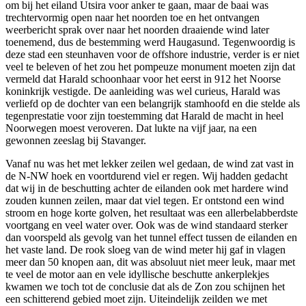
om bij het eiland Utsira voor anker te gaan, maar de baai was
trechtervormig open naar het noorden toe en het ontvangen
weerbericht sprak over naar het noorden draaiende wind later
toenemend, dus de bestemming werd Haugasund. Tegenwoordig is
deze stad een steunhaven voor de offshore industrie, verder is er niet
veel te beleven of het zou het pompeuze monument moeten zijn dat
vermeld dat Harald schoonhaar voor het eerst in 912 het Noorse
koninkrijk vestigde. De aanleiding was wel curieus, Harald was
verliefd op de dochter van een belangrijk stamhoofd en die stelde als
tegenprestatie voor zijn toestemming dat Harald de macht in heel
Noorwegen moest veroveren. Dat lukte na vijf jaar, na een
gewonnen zeeslag bij Stavanger.
Vanaf nu was het met lekker zeilen wel gedaan, de wind zat vast in
de N-NW hoek en voortdurend viel er regen. Wij hadden gedacht
dat wij in de beschutting achter de eilanden ook met hardere wind
zouden kunnen zeilen, maar dat viel tegen. Er ontstond een wind
stroom en hoge korte golven, het resultaat was een allerbelabberdste
voortgang en veel water over. Ook was de wind standaard sterker
dan voorspeld als gevolg van het tunnel effect tussen de eilanden en
het vaste land. De rook sloeg van de wind meter hij gaf in vlagen
meer dan 50 knopen aan, dit was absoluut niet meer leuk, maar met
te veel de motor aan en vele idyllische beschutte ankerplekjes
kwamen we toch tot de conclusie dat als de Zon zou schijnen het
een schitterend gebied moet zijn. Uiteindelijk zeilden we met