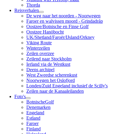
Thorda
Reisverhalen
De weg naar het noorden - Noorwegen
Faroer en walvissen moord - Grindadráp
Oostzee/Botnische en Finse Golf
Oostzee Hanöbocht
UK/Shetland/Faroër/IJsland/Orkney
Viking Route
Winterzeilen
Zeilen overzee
Zeilend naar Stockholm
Ierland via de Westkust
Deens archipel
West Zweedse scherenkust
Noorwegen het Oslofjord
Londen/Zuid Engeland inclusief de Scilly's
Zeilen naar de Kanaaleilanden
Foto's
BotnischeGolf
Denemarken
Engeland
Estland
Faroer
Finland