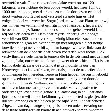
overtreffen valt. Onze rit over deze vlakte voert ons na 120
kilometer weer richting de bewoonde wereld, het meer Tyin op
1000 meter hoogte, met daaromheen enkele dorpjes en een heel
groot wintersport gebied met verspreid staande huisjes. Het
volgende doel was weer het Sognefjord, en wel naar Flam, waar wij
ons gingen verwennen met een ritje in de Flamsbana, het wereld
beroemde treintje. Samen met toeristen uit de gehele wereld laten
wij ons vervoeren van Flam naar Myrdal en terug, een hoogte
verschil van 880 meter over krap twintig kilometer. Zuchtend en
schommelend gaan we over de ravijn met bruggen die het houtje
touwtje koncept net voorbij zijn, dan hangen we weer links aan de
rotswand van de kloof die naar boven voert dan weer rechts. Ook
verdwijnen we vele malen in tunnels die in de rotswand met de hand
zijn uitgehakt, om er net zo plotseling weer uit te schieten. Het is een
formidabele rit, maar de slogan dat je de mooiste natuur van
Noorwegen ziet is overdreven, zeker als je met de motorfiets door
Jotunheimen bent gereden. Terug in Flam hebben we ons ingeboekt
op een veerboot waarmee we ontspannen terugvoeren door de
gehele fjord naar de Walkura, onze trouwe zeilboot. Om nu gelijk
maar even kommetaar op deze luie manier van verplaatsen te
ondervangen, even het volgende. De laatste dag in de Fjearlands
fjord besteden wij aan de beklimming van de Jostedals gletsjer, drie
uur steil omhoog en dan na een pauze bijna vier uur naar beneden.
Afgezien van dagenlange spierpijn is het een unieke ervaring om
deze trage bulldozer van blauw ijs aan het werk te zien, woorden