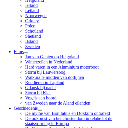
Helgoland
Ierland
Letland
Noorwegen
Orkney
Polen
Schotland
Shetland
IJsland
Zweden
Films
Jan van Genten op Helgoland
Winterzeilen in Nederland
Hard varen in een Aluminium motorboot
Storm bij Lauwersoog
Walkura te midden van dolfijnen
Rendieren in Lapland
Gdansk bij nacht
Storm bij Kiel
Vogels aan boord
van Zweden naar de Aland eilanden
Geschiedenis
De mythe van Bonifatius en Dokkum ontrafeld
De opkomst van het christendom in relatie tot de
staatsvorming in Europa