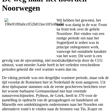
Noorwegen
Wij hebben het geweten, het
weer was danig in de war. Front
na front trok over de gehele
Noordzee. Het vinden van een
rustige periode om naar het
Sognefjord te zeilen was in
principe onbegonnen werk,
vanwege het onstabiele karakter
van het weer. Dit weer is een
gevolg van de opwarming, niet noodzakelijkerwijs door de CO2
uitstoot, want moeder Aarde heeft in het verleden verscheidene
perioden gekend die veel warmer waren dan nu.
De viking periode was een dergelijke warmere periode, maar ook de
tijd voordat de Romeinen hier in Nederland de toon aangaven. Uit
deze tijdsspanne stammen ook de eerste geschreven berichten over
het woeste barbaarse Germanenland met hun vreemde
natuurverschijnselen. Pytheas, de Griek, heeft in 370 voor de
jaartelling in opdracht van de gezagsdragers en handelaren uit
Marseille een ontdekkingsreis ondernomen naar het Noorden om
alternatieve route's te vinden naar de bronnen van Tin, Koper en