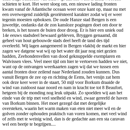
schieten te kort. Het weer sloeg om, een nieuwe lading fronten
kwam vanaf de Atlantische oceaan weer onze kant op, maar nu met
een overwegend zuidelijk georiënteerd karakter zodat wij er weer
tegenin moesten opboksen. De oude Hanze stad Bergen is een
juweeltje, ondanks dat de zon kansloze pogingen doet om door te
breken, is het tussen de buien door droog. Er is hier een uniek oud
14e eeuws stadsdeel bewaard gebleven, Bryggen genaamd, dit
geheel van hout gebouwde stads deel heeft de tand des tijd
overleefd. Wij lagen aangemeerd in Bergen vlakbij de markt en hier
zagen we datgene wat wij op het water dit jaar nog niet gezien
hadden, Zeehondenvellen van dood geknuppelde exemplaren en
Walvissen vlees. Veel meer tijd om hier te vertoeven hadden we niet,
want op de ontvangen weerkaarten zagen wij dat we tussen een
aantal fronten door zeilend naar Nederland zouden kunnen. Dus
vanuit Bergen de zee op en richting de Eems, het venijn zat hem
ook deze keer weer in de staart, 50 mijl voor Borkum draaide de
wind van zuidoost naar noord en nam in kracht toe tot 8 Beaufort,
hetgeen bij de monding nog leuk uitpakt. Zo spoelden wij aan het
einde van de trip met veel snelheid en wind, zwaar gereefd de haven
van Borkum binnen. Het moet gezegd dat met dergelijke
oversteken, waarin het warm maken van eten niet meer wil en de
golven zonder ophouden praktisch van voren komen, met veel wind
of zelfs met te weinig wind, dan is de gedachte aan een sta caravan
wel een beetje te begrijpen....