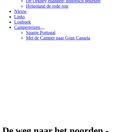
De Orkney eilanden; historisch bekeken
Helgoland de rode rots
Nieuw
Links
Logboek
Camperreizen
Spanje Portugal
Met de Camper naar Gran Canaria
De weg naar het noorden -