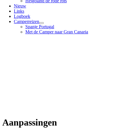
Helgoland de rode rots
Nieuw
Links
Logboek
Camperreizen
Spanje Portugal
Met de Camper naar Gran Canaria
Aanpassingen