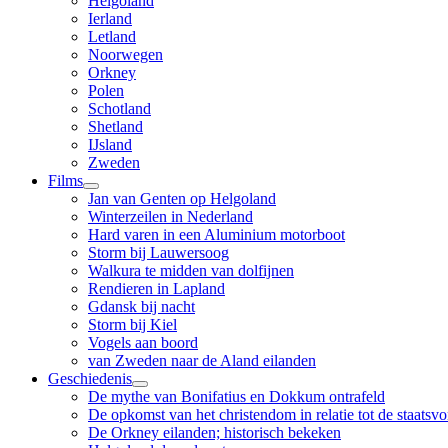
Helgoland
Ierland
Letland
Noorwegen
Orkney
Polen
Schotland
Shetland
IJsland
Zweden
Films
Jan van Genten op Helgoland
Winterzeilen in Nederland
Hard varen in een Aluminium motorboot
Storm bij Lauwersoog
Walkura te midden van dolfijnen
Rendieren in Lapland
Gdansk bij nacht
Storm bij Kiel
Vogels aan boord
van Zweden naar de Aland eilanden
Geschiedenis
De mythe van Bonifatius en Dokkum ontrafeld
De opkomst van het christendom in relatie tot de staatsv
De Orkney eilanden; historisch bekeken