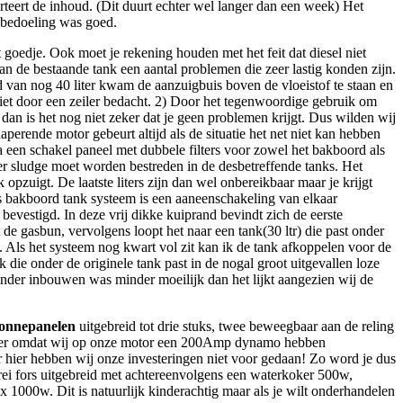
teert de inhoud. (Dit duurt echter wel langer dan een week) Het
e bedoeling was goed.
goedje. Ook moet je rekening houden met het feit dat diesel niet
aan de bestaande tank een aantal problemen die zeer lastig konden zijn.
d van nog 40 liter kwam de aanzuigbuis boven de vloeistof te staan en
niet door een zeiler bedacht. 2) Door het tegenwoordige gebruik om
an is het nog niet zeker dat je geen problemen krijgt. Dus wilden wij
erende motor gebeurt altijd als de situatie het net niet kan hebben
 een schakel paneel met dubbele filters voor zowel het bakboord als
f er sludge moet worden bestreden in de desbetreffende tanks. Het
opzuigt. De laatste liters zijn dan wel onbereikbaar maar je krijgt
ns bakboord tank systeem is een aaneenschakeling van elkaar
bevestigd. In deze vrij dikke kuiprand bevindt zich de eerste
 de gasbun, vervolgens loopt het naar een tank(30 ltr) die past onder
en. Als het systeem nog kwart vol zit kan ik de tank afkoppelen voor de
die onder de originele tank past in de nogal groot uitgevallen loze
ander inbouwen was minder moeilijk dan het lijkt aangezien wij de
onnepanelen
uitgebreid tot drie stuks, twee beweegbaar aan de reling
meer omdat wij op onze motor een 200Amp dynamo hebben
r hier hebben wij onze investeringen niet voor gedaan! Zo word je dus
erei fors uitgebreid met achtereenvolgens een waterkoker 500w,
000w. Dit is natuurlijk kinderachtig maar als je wilt onderhandelen