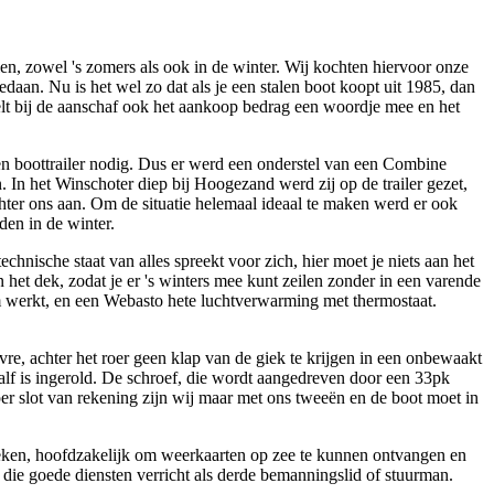
en, zowel 's zomers als ook in de winter. Wij kochten hiervoor onze
aan. Nu is het wel zo dat als je een stalen boot koopt uit 1985, dan
peelt bij de aanschaf ook het aankoop bedrag een woordje mee en het
 een boottrailer nodig. Dus er werd een onderstel van een Combine
 In het Winschoter diep bij Hoogezand werd zij op de trailer gezet,
achter ons aan. Om de situatie helemaal ideaal te maken werd er ook
en in de winter.
hnische staat van alles spreekt voor zich, hier moet je niets aan het
het dek, zodat je er 's winters mee kunt zeilen zonder in een varende
m werkt, en een Webasto hete luchtverwarming met thermostaat.
re, achter het roer geen klap van de giek te krijgen in een onbewaakt
alf is ingerold. De schroef, die wordt aangedreven door een 33pk
 per slot van rekening zijn wij maar met ons tweeën en de boot moet in
reken, hoofdzakelijk om weerkaarten op zee te kunnen ontvangen en
die goede diensten verricht als derde bemanningslid of stuurman.