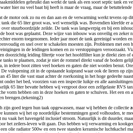
akmiddelen gebruikt dan werkt de tank als een soort septic tank en ver
t water hier nu veel baat bij heeft is maar de vraag, maar de betuttelend
aat de motor ook zo nu en dan aan en de verwarming werkt tevens op dit 
rt tank die 65 liter groot was, wel wenselijk was. Bovendien kleefde er 
e over stuurboordzijde zeilde. De tank was langwerpig en bij een inhou
an de boot was geplaatst. Deze wijze van inbouw was onveilig en zeker 
 echter enorm toegenomen. Ieder jaar moet de tank gereinigd worden en d
envoudig en snel over te schakelen moesten zijn. Problemen met een hap
einigingen in de leidingen komen en zo verstoppingen veroorzaakt. Via
doorzichtig leiding filtertje voor het hoofdfilter kun je direkt zien o
 tanks te plaatsen, zodat je niet de rommel direkt vanaf de bodem gelijk 
, in iedere boot zitten veel hoeken en gaten die niet worden benut. O
De vulopening zit in de opstaande kuiprand waar ook de lieren op zijn 
n 45 liter die vast staat achter de roerkoning in het hoge gedeelte naast
unt onder het bed, voorzien van een inspectie luikje en alle aansluiting
ijk 65 liter bevatte hebben wij vergroot door een zelfgelaste RVS tank 
ische vorm hebben om in deze hoeken en gaten te schuiven. Het een en 
nen brengen.(tekening2)
 ah zijn goed tegen hun taak opgewassen, maar wij hebben de collectie
z
ee kunnen wij het op noordelijke bestemmingen goed volhouden, te 
 nu vaak het havengeld inclusief stroom. Natuurlijk is dit duurder, maa
d door het zeilers-leven wilt gaan. Dus hebben wij verwarming en kookg
 olie radiator 500w en een twee standen keramische luchtkachel max 1