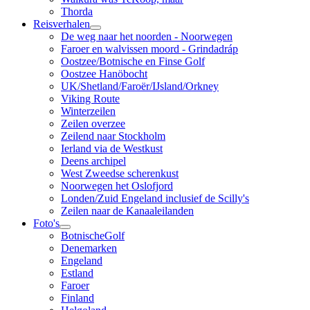
Thorda
Reisverhalen
De weg naar het noorden - Noorwegen
Faroer en walvissen moord - Grindadráp
Oostzee/Botnische en Finse Golf
Oostzee Hanöbocht
UK/Shetland/Faroër/IJsland/Orkney
Viking Route
Winterzeilen
Zeilen overzee
Zeilend naar Stockholm
Ierland via de Westkust
Deens archipel
West Zweedse scherenkust
Noorwegen het Oslofjord
Londen/Zuid Engeland inclusief de Scilly's
Zeilen naar de Kanaaleilanden
Foto's
BotnischeGolf
Denemarken
Engeland
Estland
Faroer
Finland