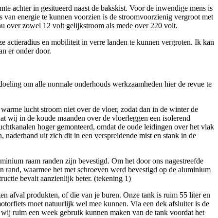
mte achter in gesitueerd naast de bakskist. Voor de inwendige mens is
les van energie te kunnen voorzien is de stroomvoorzienig vergroot met
u over zowel 12 volt gelijkstroom als mede over 220 volt.
 actieradius en mobiliteit in verre landen te kunnen vergroten. Ik kan
van er onder door.
edoeling om alle normale onderhouds werkzaamheden hier de revue te
 warme lucht stroom niet over de vloer, zodat dan in de winter de
 dat wij in de koude maanden over de vloerleggen een isolerend
luchtkanalen hoger gemonteerd, omdat de oude leidingen over het vlak
 naderhand uit zich dit in een verspreidende mist en stank in de
luminium raam randen zijn bevestigd. Om het door ons nagestreefde
uten rand, waarmee het met schroeven werd bevestigd op de aluminium
ctie bevalt aanzienlijk beter. (tekening 1)
n afval produkten, of die van je buren. Onze tank is ruim 55 liter en
otorfiets moet natuurlijk wel mee kunnen. Via een dek afsluiter is de
t wij ruim een week gebruik kunnen maken van de tank voordat het