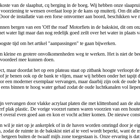
koste van de slaaphut, cq berging in de boeg. Wij hebben onze slaaprui
 voorziening te wensen overlaat loop je de kans op muiterij. Om dit al
Door de installatie van een forse omvormer aan boord, beschikken we n
n bergen van een 'Off the road' Motorfiets in de bakskist, dit om onze
 het water ligt maar dan nog redelijk goed zeilt over het water in plaats 
oogste tijd om het artikel "aanpassingen" te gaan bijwerken.
om kleine en grotere onvolkomenheden weg te werken. Het is niet de b
n voordeel mee kunnen doen.
ct, maar doordat het op een plateau staat op zitbank hoogte verloopt de
 of je benen ook op de bank te vlijen, maar wij hebben onder het tapijt
oor een moderner exemplaar vervangen, maar daarbij zijn ook de oude 
eens binnen te hoog water gehad zodat de oude luchtkanalen vol liepen,
jn vervangen door vlakke acrylaat platen die met klittenband aan de a
nerf plak plastic. De vorige voorzet ramen waren voorzien van een ho
iet overal even goed aan en kon er vocht achter komen. De nieuwe constru
 wil je niet op je ankerplek of in de haven worden omringd door je eige
zodat de ruimte in de bakskist niet al te veel wordt beperkt, want de m
etgeen buiten de twaalf mijls zone toegestaan is. Onze ervaring is da