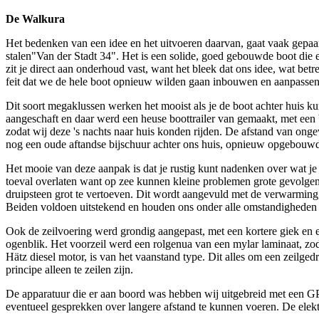
De Walkura
Het bedenken van een idee en het uitvoeren daarvan, gaat vaak gepaar
stalen"Van der Stadt 34". Het is een solide, goed gebouwde boot die e
zit je direct aan onderhoud vast, want het bleek dat ons idee, wat be
feit dat we de hele boot opnieuw wilden gaan inbouwen en aanpassen
Dit soort megaklussen werken het mooist als je de boot achter huis kun
aangeschaft en daar werd een heuse boottrailer van gemaakt, met een b
zodat wij deze 's nachts naar huis konden rijden. De afstand van ongev
nog een oude aftandse bijschuur achter ons huis, opnieuw opgebouwd
Het mooie van deze aanpak is dat je rustig kunt nadenken over wat je m
toeval overlaten want op zee kunnen kleine problemen grote gevolgen 
druipsteen grot te vertoeven. Dit wordt aangevuld met de verwarming
Beiden voldoen uitstekend en houden ons onder alle omstandigheden 
Ook de zeilvoering werd grondig aangepast, met een kortere giek en e
ogenblik. Het voorzeil werd een rolgenua van een mylar laminaat, zod
Hätz diesel motor, is van het vaanstand type. Dit alles om een zeilged
principe alleen te zeilen zijn.
De apparatuur die er aan boord was hebben wij uitgebreid met een G
eventueel gesprekken over langere afstand te kunnen voeren. De elek