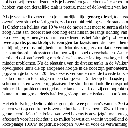
vol is en wij moeten legen. Als je bovendien geen chemische schoonma
hebben van een dergelijke tank is prettig, maar of de kwaliteit van he
Als je veel zeilt overzee heb je natuurlijk altijd
genoeg diesel
, toch g
overal even simpel te krijgen is, zodat een uitbreiding van de standaa
1) Onder een helling van 10 % was de motor niet meer te starten als j
zoog lucht aan, doordat het ook nog eens niet in de langs richting v
bio diesel bij te mengen om milieu redenen, is het "sludge" probleem
twee aparte, gemakkelijk te reinigen tanksystemen
die bovendien e
en bij ruigere omstandigheden, mr Murphy zorgt ervoor dat de verontr
het stuurboord tank systeem kunnen wij nu snel overschakelen. Aan een 
verdiend ook aanbeveling om de diesel aanvoer leiding iets hoger in de
minder problemen. Nu de plaatsing van de diverse tanks in de Walkura
opvolgende units die op aflopende hoogte in de boot zijn gemonteerd. 
pijpvormige tank van 20 liter, deze is verbonden met de tweede tank va
het bed om dan te eindigen in een tankje van 15 liter op het laagste p
schoonmaak en weer terug plaatsen. De stuurboord tank die oorspronkel
ruimte. Het probleem met gekochte tanks is vaak dat zij een onprakt
binnen ruimte grotendeels hadden gesloopt om de isolatie aan te kun
Het elektrisch gedeelte voldoet goed, de twee gel accu's van elk 200
en een vast op een frame boven de buiskap. Te samen 230wp. Hierm
gemonteerd. Maar het beleid van veel havens is gewijzigd, men vraagt
afgestraft voor het feit dat je zo milieu bewust en weinig verspillen
kookplaatje 1000w, hogedruk kookpan 700w en voor de verwarming een