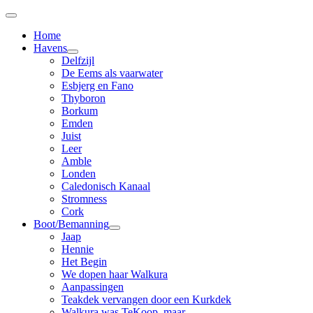
Home
Havens
Delfzijl
De Eems als vaarwater
Esbjerg en Fano
Thyboron
Borkum
Emden
Juist
Leer
Amble
Londen
Caledonisch Kanaal
Stromness
Cork
Boot/Bemanning
Jaap
Hennie
Het Begin
We dopen haar Walkura
Aanpassingen
Teakdek vervangen door een Kurkdek
Walkura was TeKoop, maar