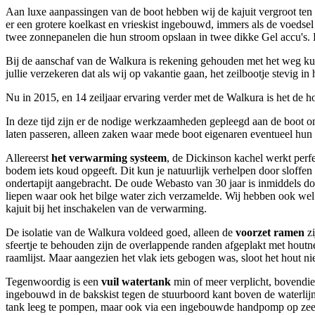
Aan luxe aanpassingen van de boot hebben wij de kajuit vergroot ten 
er een grotere koelkast en vrieskist ingebouwd, immers als de voedsel
twee zonnepanelen die hun stroom opslaan in twee dikke Gel accu's. 
Bij de aanschaf van de Walkura is rekening gehouden met het weg kunne
jullie verzekeren dat als wij op vakantie gaan, het zeilbootje stevig in
Nu in 2015, en 14 zeiljaar ervaring verder met de Walkura is het de h
In deze tijd zijn er de nodige werkzaamheden gepleegd aan de boot 
laten passeren, alleen zaken waar mede boot eigenaren eventueel hu
Allereerst
het verwarming systeem
, de Dickinson kachel werkt perfe
bodem iets koud opgeeft. Dit kun je natuurlijk verhelpen door sloffen
ondertapijt aangebracht. De oude Webasto van 30 jaar is inmiddels d
liepen waar ook het bilge water zich verzamelde. Wij hebben ook wel 
kajuit bij het inschakelen van de verwarming.
De isolatie van de Walkura voldeed goed, alleen de
voorzet ramen
zi
sfeertje te behouden zijn de overlappende randen afgeplakt met hout
raamlijst. Maar aangezien het vlak iets gebogen was, sloot het hout n
Tegenwoordig is een
vuil watertank
min of meer verplicht, bovendien
ingebouwd in de bakskist tegen de stuurboord kant boven de waterlijn, 
tank leeg te pompen, maar ook via een ingebouwde handpomp op zee h