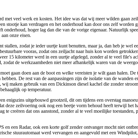
d met veel werk en kosten. Het idee was dat wij meer wilden gaan zeil
en stootje kan verdragen en het onderhoud kan door ons zelf worden ged
treft onderhoud, hoger lag dan die van de vorige eigenaar. Natuurlijk s
 aan onze eisen.
t stallen, zodat je ieder uurtje kunt benutten, maar ja, dan heb je wel
estuurbare vooras, zodat ons zeiljacht naar huis kon worden getrokken.
eer 15 kilometer werd in een uurtje afgelegd, zonder al te veel file's 
, zodat de werkzaamheden niet meer afhankelijk waren van de weergod
oet gaan doen aan de boot en welke vereisten je wilt gaan halen. De tec
hebben. De rest van de aanpassingen zijn de isolatie van de wanden en 
, wij maken gebruik van een Dickinson diesel kachel die zonder stroo
behaaglijk op temperatuur.
en enigszins uitgebouwd grootzeil, dit om tijdens een overstag manoeuv
at deze zeilvoering ook nog een beetje vorm behoud heeft terwijl het h
rag te creëren dat ons aanstond, zonder al te veel moeilijke toestanden,
PS en een Radar, ook een korte golf zender ontvanger mocht niet ontb
trische stuurautomaat werd vervangen en aangevuld met een Windpilot, 